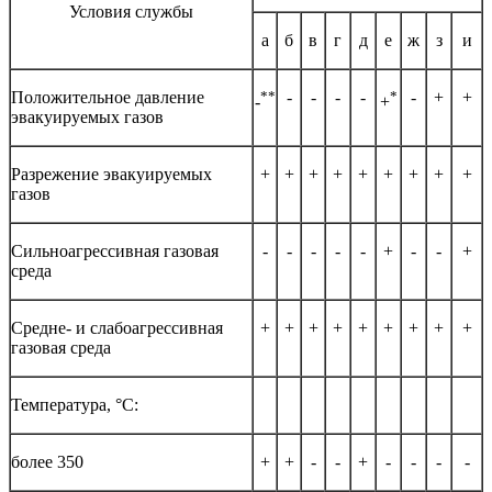
Условия службы
а
б
в
г
д
е
ж
з
и
Положительное давление
**
-
-
-
-
*
-
+
+
-
+
эвакуируемых газов
Разрежение эвакуируемых
+
+
+
+
+
+
+
+
+
газов
Сильноагрессивная газовая
-
-
-
-
-
+
-
-
+
среда
Средне- и слабоагрессивная
+
+
+
+
+
+
+
+
+
газовая среда
Температура, °С:
более 350
+
+
-
-
+
-
-
-
-