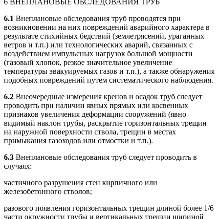
6 ВНЕПЛАНОВЫЕ ОБСЛЕДОВАНИЯ ТРУБ
6.1
Внеплановые обследования труб проводятся при
возникновении на них повреждений аварийного характера в
результате стихийных бедствий (землетрясений, ураганных
ветров и т.п.) или технологических аварий, связанных с
воздействием импульсных нагрузок большой мощности
(газовый хлопок, резкое значительное увеличение
температуры эвакуируемых газов и т.п.), а также обнаружения
подобных повреждений путем систематического наблюдения.
6.2
Внеочередные измерения кренов и осадок труб следует
проводить при наличии явных прямых или косвенных
признаков увеличения деформации сооружений (явно
видимый наклон трубы, раскрытие горизонтальных трещин
на наружной поверхности ствола, трещин в местах
примыкания газоходов или отмостки и т.п.).
6.3
Внеплановые обследования труб следует проводить в
случаях:
частичного разрушения стен кирпичного или
железобетонного стволов;
разового появления горизонтальных трещин длиной более 1/6
части окружности трубы и вертикальных трещин шириной