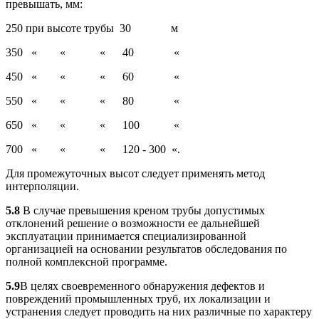
превышать, мм:
250 при высоте трубы 30 м
350 « « « 40 «
450 « « « 60 «
550 « « « 80 «
650 « « « 100 «
700 « « « 120 - 300 «.
Для промежуточных высот следует применять метод
интерполяции.
5.8
В случае превышения креном трубы допустимых
отклонений решение о возможности ее дальнейшей
эксплуатации принимается специализированной
организацией на основании результатов обследования по
полной комплексной программе.
5.9
В целях своевременного обнаружения дефектов и
повреждений промышленных труб, их локализации и
устранения следует проводить на них различные по характеру