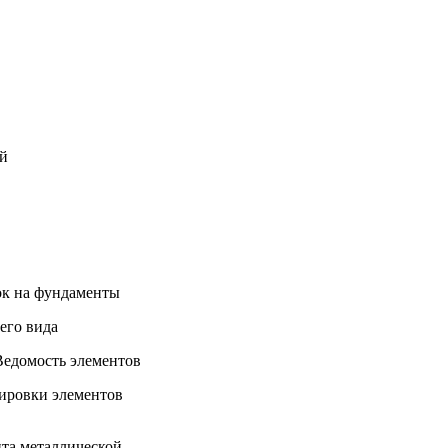
ий
ок на фундаменты
его вида
Ведомость элементов
ировки элементов
та металлической