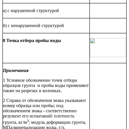
а) с нарушенной структурой
б) с ненарушенной структурой
8 Точка отбора пробы воды
Примечания
1 Условное обозначение точек отбора
образцов грунта и пробы воды применяют
также на разрезах и колонках.
2 Справа от обозначения знака указывают
номер образца или пробы; под
обозначением знака - соответственно
результат его испытаний: плотность
3
грунта, кг/м
; модуль деформации грунта,
МПа;минерализацию воды, г/л
.