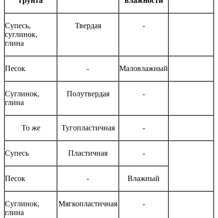
грунта
влажности
Супесь,
Твердая
-
суглинок,
глина
Песок
-
Маловлажный
Суглинок,
Полутвердая
-
глина
То же
Тугопластичная
-
Супесь
Пластичная
-
Песок
-
Влажный
Суглинок,
Мягкопластичная
-
глина