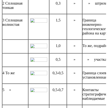
2 Сплошная
0,3
»
» штрихов
тонкая
3 Сплошная
1,5
»
Граница
волнистая
инженерно-
геологического
района на карт
1,0
»
То же, подрайо
0,5
»
» участка
4 То же
0,3-0,5
»
Граница слоев
установленная
5 »
0,5-0,7
»
Контакты
стратиграфиче
наблюдаемые