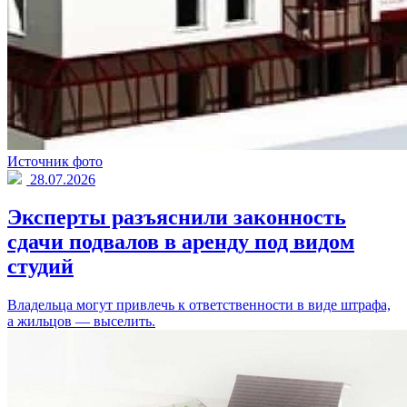
Источник фото
28.07.2026
Эксперты разъяснили законность
сдачи подвалов в аренду под видом
студий
Владельца могут привлечь к ответственности в виде штрафа,
а жильцов — выселить.