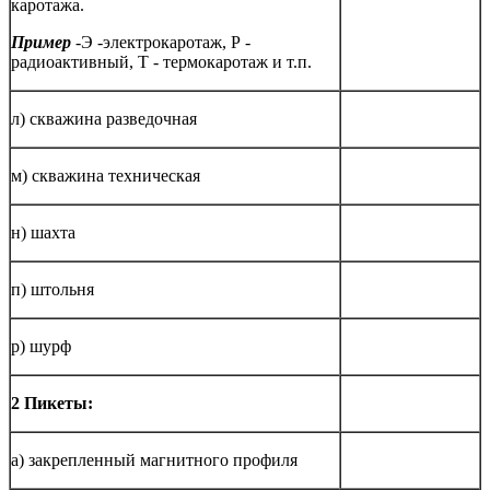
каротажа.
Пример
-
Э -электрокаротаж, Р -
радиоактивный, Т - термокаротаж и т.п.
л) скважина разведочная
м) скважина техническая
н) шахта
п) штольня
р) шурф
2 Пикеты:
а) закрепленный магнитного профиля