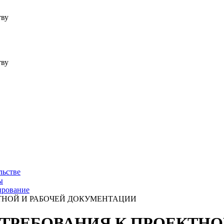
тву
тву
льстве
ы
ирование
КТНОЙ И РАБОЧЕЙ ДОКУМЕНТАЦИИ
Е ТРЕБОВАНИЯ К ПРОЕКТНО