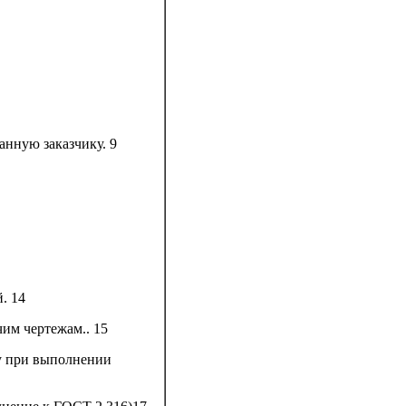
анную заказчику.
9
й.
14
чим чертежам..
15
у при выполнении