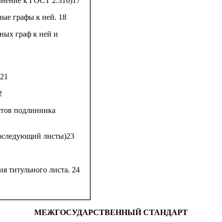
нение к ГОСТ 2.316)
17
ные графы к ней.
18
ных граф к ней и
21
2
стов подлинника
оследующий листы)
23
я титульного листа.
24
МЕЖГОСУДАРСТВЕННЫЙ СТАНДАРТ