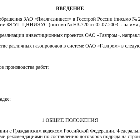
ВВЕДЕНИЕ
ращения ЗАО «Ямалгазинвест» в Госстрой России (письмо № 26/0
ссии ФГУП ЦНИИЭУС (письмо № НЗ-720 от 02.07.2003 г. на имя д
 реализации инвестиционных проектов ОАО «Газпром», направле
стве различных газопроводов в системе ОАО «Газпром» в следу
ов производства работ;
адке;
1 ОБЩИЕ ПОЛОЖЕНИЯ
твии с Гражданским кодексом Российской Федерации, Федераль
ими рекомендациями по составлению договоров подряда на стро