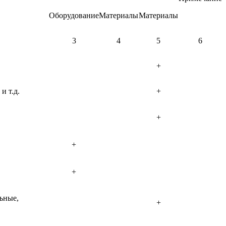
Оборудование
Материалы
Материалы
3
4
5
6
+
и т.д.
+
+
+
+
ьные,
+