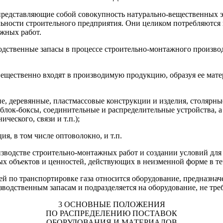
представляющие собой совокупность натурально-вещественных э
льности строительного предприятия. Они целиком потребляются
жных работ.
водственные запасы в процессе строительно-монтажного произв
ещественно входят в производимую продукцию, образуя ее матер
ие, деревянные, пластмассовые конструкции и изделия, столярны
е блок-боксы, соединительные и распределительные устройства, 
ческого, связи и т.п.);
я, в том числе оптоволокно, и т.п.
водстве строительно-монтажных работ и создании условий для 
х объектов и ценностей, действующих в неизменной форме в те
 по транспортировке газа относится оборудование, предназначе
изводственным запасам и подразделяется на оборудование, не тр
3 ОСНОВНЫЕ ПОЛОЖЕНИЯ
ПО РАСПРЕДЕЛЕНИЮ ПОСТАВОК
ОБОРУДОВАНИЯ И МАТЕРИАЛОВ