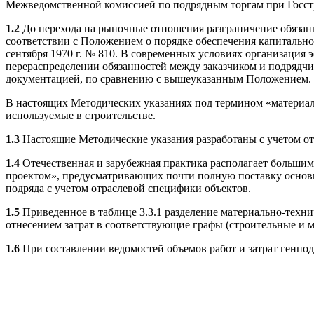
Межведомственной комиссией по подрядным торгам при Госстрое
1.2
До перехода на рыночные отношения разграничение обязанн
соответствии с Положением о порядке обеспечения капитальн
сентября 1970 г. № 810. В современных условиях организация
перераспределении обязанностей между заказчиком и подрядч
документацией, по сравнению с вышеуказанным Положением.
В настоящих Методических указаниях под термином «материалы
используемые в строительстве.
1.3
Настоящие Методические указания разработаны с учетом от
1.4
Отечественная и зарубежная практика располагает больши
проектом», предусматривающих почти полную поставку основн
подряда с учетом отраслевой специфики объектов.
1.5
Приведенное в таблице 3.3.1 разделение материально-техн
отнесением затрат в соответствующие графы (строительные и м
1.6
При составлении ведомостей объемов работ и затрат генпод