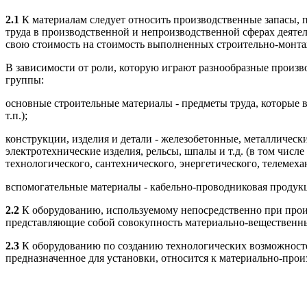
2.1
К материалам следует относить производственные запасы, 
труда в производственной и непроизводственной сферах деяте
свою стоимость на стоимость выполненных строительно-монта
В зависимости от роли, которую играют разнообразные произ
группы:
основные строительные материалы - предметы труда, которые в
т.п.);
конструкции, изделия и детали - железобетонные, металлическ
электротехнические изделия, рельсы, шпалы и т.д. (в том числ
технологического, сантехнического, энергетического, телемехани
вспомогательные материалы - кабельно-проводниковая продукци
2.2
К оборудованию, используемому непосредственно при произ
представляющие собой совокупность материально-вещественны
2.3
К оборудованию по созданию технологических возможностей
предназначенное для установки, относится к материально-про