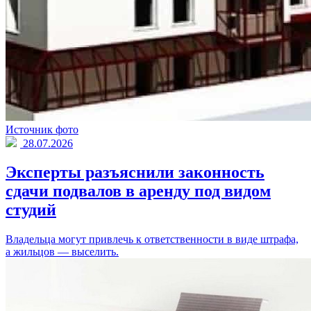
Источник фото
28.07.2026
Эксперты разъяснили законность
сдачи подвалов в аренду под видом
студий
Владельца могут привлечь к ответственности в виде штрафа,
а жильцов — выселить.