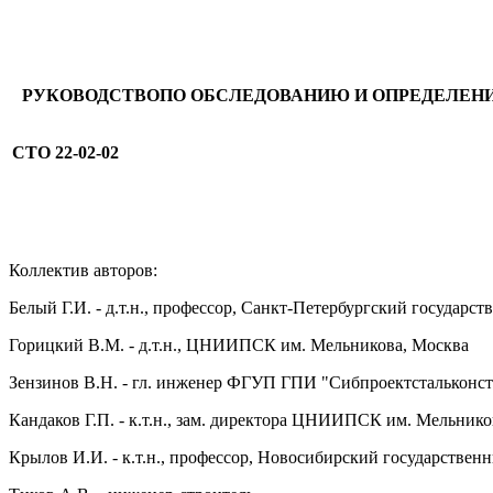
РУКОВОДСТВО
ПО ОБСЛЕДОВАНИЮ И ОПРЕДЕЛЕН
СТО 22-02-02
Коллектив авторов:
Белый Г.И. - д.т.н., профессор, Санкт-Петербургский государ
Горицкий В.М. - д.т.н., ЦНИИПСК им. Мельникова, Москва
Зензинов В.Н. - гл. инженер ФГУП ГПИ "Сибпроектстальконст
Кандаков Г.П. - к.т.н., зам. директора ЦНИИПСК им. Мельнико
Крылов И.И. - к.т.н., профессор, Новосибирский государстве