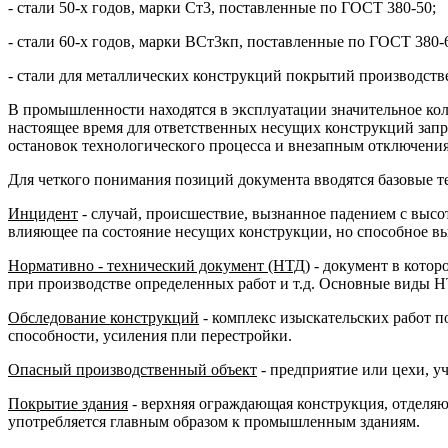
- стали 50-х годов, марки Ст3, поставленные по ГОСТ 380-50;
- стали 60-х годов, марки ВСт3кп, поставленные по ГОСТ 380-
- стали для металлических конструкций покрытий производстве
В промышленности находятся в эксплуатации значительное к
настоящее время для ответственных несущих конструкций запр
остановок технологического процесса и внезапным отключения
Для четкого понимания позиций документа вводятся базовые т
Инцидент
- случай, происшествие, вызнанное падением с высо
влияющее па состояние несущих конструкции, но способное вы
Нормативно - технический документ (НТД)
- документ в котор
при производстве определенных работ и т.д. Основные виды НТ
Обследование конструкций
- комплекс изыскательских работ п
способности, усиления пли перестройки.
Опасный производственный объект
- предприятие или цехи, у
Покрытие здания
- верхняя ограждающая конструкция, отделя
употребляется главным образом к промышленным зданиям.