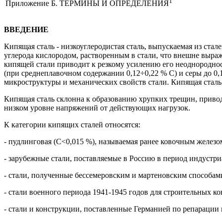
1
Приложение Б. ТЕРМИНЫ И ОПРЕДЕЛЕНИЯ
ВВЕДЕНИЕ
Кипящая сталь - низкоуглеродистая сталь, выпускаемая из ста
углерода кислородом, растворенным в стали, что внешне выра
кипящей стали приводит к резкому усилению его неоднороднос
(при среднеплавочном содержании 0,12÷0,22 % С) и серы до 0,
микроструктуры и механических свойств стали. Кипящая ста
Кипящая сталь склонна к образованию хрупких трещин, приво
низком уровне напряжений от действующих нагрузок.
К категории кипящих сталей относятся:
- пудлинговая (С<0,015 %), называемая ранее ковочным железом
- зарубежные стали, поставляемые в Россию в период индустри
- стали, полученные бессемеровским и мартеновским способами
- стали военного периода 1941-1945 годов для строительных к
- стали и конструкции, поставленные Германией по репарации 