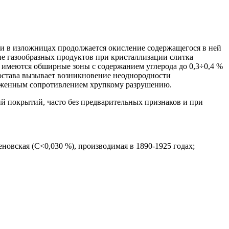
нии в изложницах продолжается окисление содержащегося в ней
ие газообразных продуктов при кристаллизации слитка
 имеются обширные зоны с содержанием углерода до 0,3÷0,4 %
состава вызывает возникновение неоднородности
ниженным сопротивлением хрупкому разрушению.
 покрытий, часто без предварительных признаков и при
еновская (С<0,030 %), производимая в 1890-1925 годах;