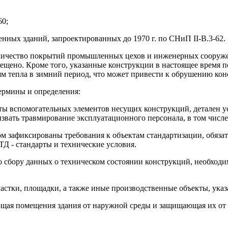
60;
нных зданий, запроектированных до 1970 г. по СНиП II-В.3-62.
оличество покрытий промышленных цехов и инженерных сооруже
ещено. Кроме того, указанные конструкции в настоящее время 
м тепла в зимний период, что может привести к обрушению кон
ермины и определения:
ты вспомогательных элементов несущих конструкций, детален ус
звать травмирование эксплуатационного персонала, в том числе
ом зафиксированы требования к объектам стандартизации, обяза
Д - стандарты и технические условия.
о сбору данных о техническом состоянии конструкций, необходи
частки, площадки, а также иные производственные объекты, ука
ющая помещения здания от наружной среды и защищающая их от 