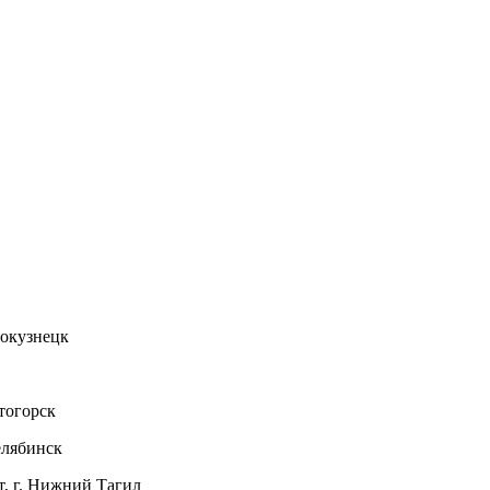
вокузнецк
тогорск
елябинск
 г. Нижний Тагил