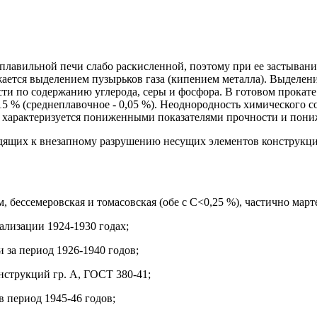
леплавильной печи слабо раскисленной, поэтому при ее застыва
жается выделением пузырьков газа (кипением металла). Выделен
ти по содержанию углерода, серы и фосфора. В готовом прокате
15 % (среднеплавочное - 0,05 %). Неоднородность химического 
ль характеризуется пониженными показателями прочности и по
дящих к внезапному разрушению несущих элементов конструкций
, бессемеровская и томасовская (обе с С<0,25 %), частично март
ализации 1924-1930 годах;
 за период 1926-1940 годов;
онструкций гр. А, ГОСТ 380-41;
в период 1945-46 годов;