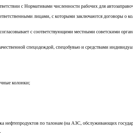
ответствии с Нормативами численности рабочих для автозаправ
 ответственными лицами, с которыми заключаются договоры о к
и согласовывает с соответствующими местными советскими орга
ачественной спецодеждой, спецобувью и средствами индивидуа
очные колонки;
ска нефтепродуктов по талонам (на АЗС, обслуживающих госуда