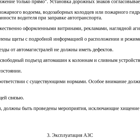
ижение только прямо". Установка дорожных знаков согласовывае
пожарного водоема, водозаборных колодцев или пожарного гидр
нности водителя при заправке автотранспорта.
жественно оформленными витринами, рекламами, наглядной аги
овлены щиты с подробной информацией о расположении и режиме
езды от автомагистралей не должны иметь дефектов.
свободный подъезд автомашин к колоннам и сливным устройств
состоянии.
соответствии с существующими нормами. Особое внимание должн
ей связью.
ги, должны быть проведены мероприятия, исключающие хищение
3. Эксплуатация АЗС