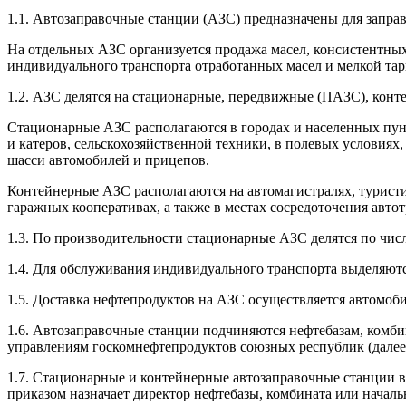
1.1. Автозаправочные станции (АЗС) предназначены для запра
На отдельных АЗС организуется продажа масел, консистентных
индивидуального транспорта отработанных масел и мелкой тар
1.2. АЗС делятся на стационарные, передвижные (ПАЗС), конт
Стационарные АЗС располагаются в городах и населенных пун
и катеров, сельскохозяйственной техники, в полевых условиях
шасси автомобилей и прицепов.
Контейнерные АЗС располагаются на автомагистралях, туристи
гаражных кооперативах, а также в местах сосредоточения автот
1.3. По производительности стационарные АЗС делятся по числу 
1.4. Для обслуживания индивидуального транспорта выделяют
1.5. Доставка нефтепродуктов на АЗС осуществляется автомо
1.6. Автозаправочные станции подчиняются нефтебазам, комб
управлениям госкомнефтепродуктов союзных республик (далее
1.7. Стационарные и контейнерные автозаправочные станции в
приказом назначает директор нефтебазы, комбината или начал