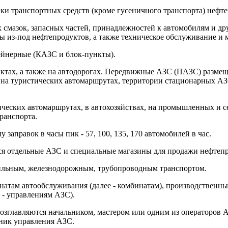
вки транспортных средств (кроме гусеничного транспорта) нефт
 смазок, запасных частей, принадлежностей к автомобилям и др
ы из-под нефтепродуктов, а также техническое обслуживание и 
ейнерные (КАЗС и блок-пункты).
ктах, а также на автодорогах. Передвижные АЗС (ПАЗС) размещ
, на туристических автомаршрутах, территории стационарных АЗ
ческих автомаршрутах, в автохозяйствах, на промышленных и с
ранспорта.
заправок в часы пик - 57, 100, 135, 170 автомобилей в час.
ся отдельные АЗС и специальные магазины для продажи нефтепр
бильным, железнодорожным, трубопроводным транспортом.
инатам автообслуживания (далее - комбинатам), производствен
 - управлениям АЗС).
озглавляются начальником, мастером или одним из операторов 
ьник управления АЗС.