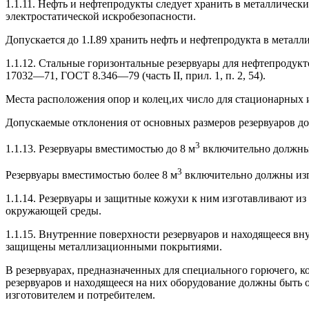
1.1.11. Нефть и нефтепродукты следует хранить в ме­талличе
электростатической искробезопасности.
Допускается до 1.I.89 хранить нефть и нефтепродукта в метал
1.1.12. Стальные горизонтальные резервуары для неф­тепроду
17032—71, ГОСТ 8.346—79 (часть II, прил. 1, п. 2, 54).
Места расположения опор и колец,
их число для ста­ционарных
Допускаемые отклонения от основных размеров резер­вуаров д
3
1.1.13. Резервуары вместимостью до 8 м
включительно должны 
3
Резервуары вместимостью более 8 м
включительно должны изг
1.1.14. Резервуары и защитные кожухи к ним изго­тавливают и
окружающей среды.
1.1.15. Внутренние поверхности резервуаров и нахо­дящееся в
защищены металлизационными по­крытиями.
В резервуарах, предназначенных для специального горючего, к
резервуаров и находящееся на них оборудование должны быть
изготовителем и потреби­телем.