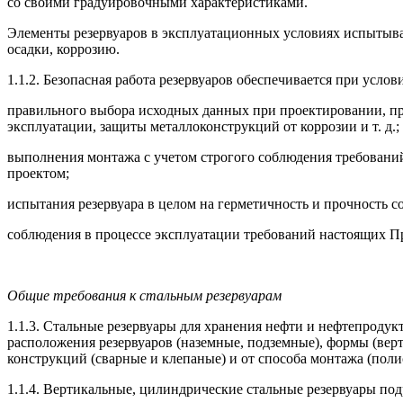
со своими градуировочными характеристиками.
Элементы резервуаров в эксплуатационных условиях испытыв
осадки, коррозию.
1.1.2. Безопасная работа резервуаров обеспечивается при услов
правильного выбора исходных данных при проекти­ровании, пр
эксплуатации, защиты металлоконструк­ций от коррозии и т. д.;
выполнения монтажа с учетом строгого соблюдения требовани
проектом;
испытания резервуара в целом на герметичность и прочность 
соблюдения в процессе эксплуатации требований на­стоящих П
Общие требования к стальным резервуарам
1.1.3. Стальные резервуары для хранения нефти и неф­тепродук
расположения резервуаров (наземные, подземные), формы (вер
конструкций (сварные и клепаные) и от способа монтажа (поли
1.1.4. Вертикальные, цилиндрические стальные ре­зервуары под