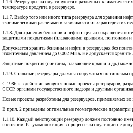
1.1.6. Резервуары эксплуатируются в различных кли­матических
температуре продукта в резервуаре.
1.1.7. Выбор того или иного типа резервуара для хранения нефт
экономическими расчетами в зависи­мости от характеристик не
1.1.8. Для хранения бензинов и нефти с целью сокра­щения пот
защитными покрытиями (плаваю­щими крышами, понтонами и др
Допускается хранить бензины и нефти в резервуарах без понтон
избыточным давлением до 0,002 МПа. Не допускается хранить
Защитные покрытия (понтоны, плавающие крыши и др.) можно 
1.1.9. Стальные резервуары должны сооружаться по типовым пр
С 1986 г. в действие вводятся новые проекты резервуа­ров, р
СССР, органами государственного надзора и другими организа
Новые проекты разработаны для резервуаров, приме­няемых во 
В прил. 2 приведены оптимальные геометрические па­раметры 
1.1.10. Каждый действующий резервуар должен по­стоянно имет
состоянии. Разукомплектация в процессе эксплуатации не допу