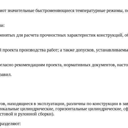
ают значительные быстроменяющиеся темпера­турные режимы, п
ии:
инятых для расчета прочностных характери­стик конструкций, о
й проекта производства работ; а также допус­ков, устанавлив
согласно рекомендациям проекта, нормативных документов, наст
равил.
тов, находящиеся в эксплуатации, различны по конструкции в за
тикальные цилиндрические, го­ризонтальные цилиндрические, с
стовой и рулонной сборки).
разделяют: