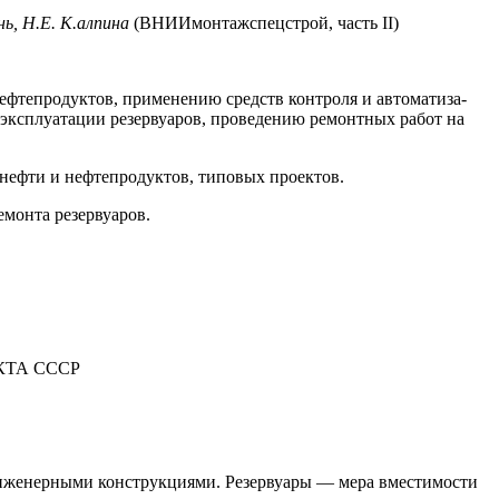
нь, Н.Е. К.алпина
(ВНИИмонтажспецстрой, часть II)
ефтепродуктов, применению средств контроля и автоматиза­
эксплуатации резервуаров, проведению ремонтных работ на
 нефти и нефтепродуктов, типовых проектов.
монта резервуаров.
ТА СССР
 инженерными конструкциями. Резерву­ары — мера вместимости