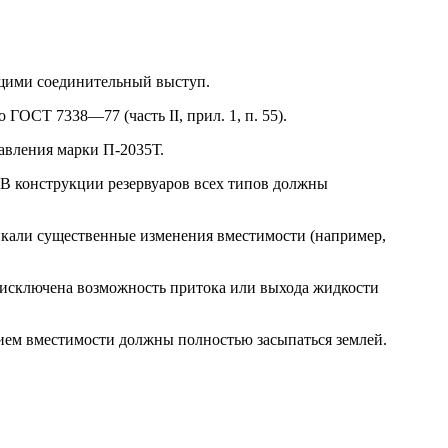
ющими соединительный выступ.
ГОСТ 7338—77 (часть II, прил. 1, п. 55).
авления марки П-2035Т.
. В конструкции резервуаров всех типов должны
никали существенные изменения вме­стимости (например,
ла исключена возможность притока или выхода жидкости
нием вместимости должны полно­стью засыпаться землей.