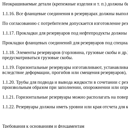
Неокрашиваемые детали (крепежные изделия и т. п.) должны б
1.1.16. Все фланцевые соединения в резервуарах дол­жны выпол
По согласованию с потребителем допускается изго­товление 
1.1.17. Прокладки для резервуаров под нефтепродукты должны и
Прокладки фланцевых соединений для резервуаров под специал
1.1.18. Элементы резервуаров (горловина, грузовые скобы и д
предусматриваться грузовые скобы.
1.1.19. Горизонтальные резервуары изготавливают, ус­танавли
вследствие деформации, прогибов или смещения резервуаров), м
1.1.20. Трубы для подвода и вывода жидкости в соче­тании с 
произвольным образом при запол­нении, опорожнении или опр
1.1.21. Горизонтальные резервуары можно распола­гать на пов
1.1.22. Резервуары должны иметь уровни или края отсчета для 
Требования к основаниям и фундаментам