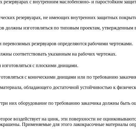
ских резервуарах с внутренним маслобензино- и паростойким з
лических резервуарах, не имеющих внутренних защитных покрыти
ктов должны изготовляться по типовым проектам, утвержденным
 и перевозимых резервуаров определяются рабочими чертежами.
олжны соответствовать указанным на рабочих чертежах.
изготовляться с плоскими днищами.
отовляться с коническими днищами или по требованию заказчи
з материала, обладающего достаточной устой­чивостью к физичес
нутри них оборудование по требованию заказ­чика должны быть о
оторое воздействует на цинк, эти поверхности не оцинковывают
 окрашены. Применяемые для этого лакокрасочные материалы опр