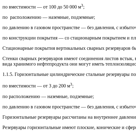
3
по вместимости — от 100 до 50 000 м
;
по расположению — наземные, подземные;
по давлению в газовом пространстве — без давления, с избыт
по конструкции покрытия — со стационарным покры­тием и п
Стационарные покрытия вертикальных сварных резер­вуаров б
Стенки сварных резервуаров имеют соединения ли­стов встык, 
вида хранимого нефтепродукта они могут иметь теплоизоляци
1.1.5. Горизонтальные цилиндрические стальные ре­зервуары п
3
по вместимости — от 3 до 200 м
;
по расположению — наземные, подземные;
по давлению в газовом пространстве — без давления, с избыт
Горизонтальные резервуары рассчитаны на внутреннее давлени
Резервуары горизонтальные имеют плоские, кониче­ские и сфер