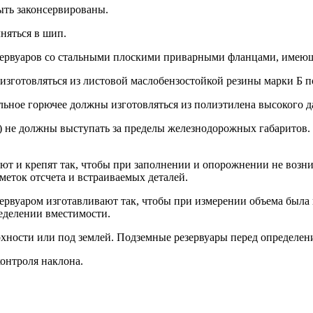
ыть законсервированы.
няться в шип.
резервуаров со стальными плоскими привар­ными фланцами, име
зготовляться из листовой маслобензостойкой ре­зины марки Б по 
ьное горючее должны изготовляться из поли­этилена высокого д
р.) не должны выступать за пределы железно­дорожных габаритов
вают и крепят так, чтобы при заполнении и опо­рожнении не воз
еток отсчета и встраивае­мых деталей.
резервуаром изготавливают так, чтобы при из­мерении объема бы
еделении вместимости.
ерхности или под землей. Подземные резер­вуары перед определе
контроля наклона.