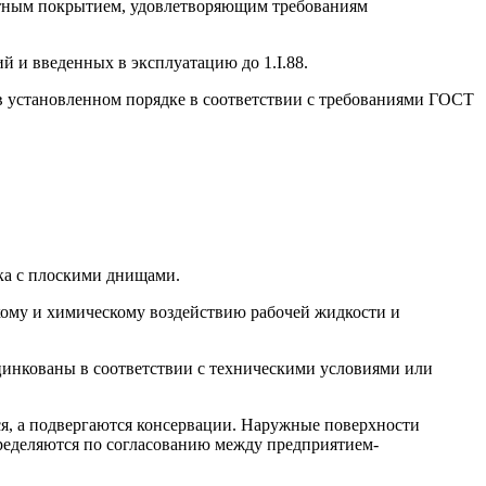
ащитным покрытием, удовлетворяющим требованиям
й и введенных в эксплуатацию до 1.I.88.
 в установленном порядке в соответствии с требованиями ГОСТ
ка с плоскими днищами.
кому и химическому воздействию ра­бочей жидкости и
цинкованы в соответствии с техниче­скими условиями или
ся, а подвергаются консервации. На­ружные поверхности
еделяются по согла­сованию между предприятием-