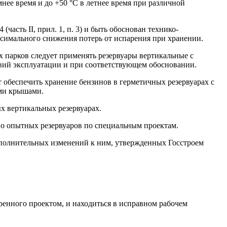
нее время и до +50 °С в летнее время при различной
асть II, прил. 1, п. 3) и быть обоснован технико-
симального сниже­ния потерь от испарения при хранении.
х парков следует применять резер­вуары вертикальные с
вий эксплуатации и при соответствующем обосновании.
т обеспечить хранение бензинов в герме­тичных резервуарах с
ми кры­шами.
х вертикальных резервуарах.
во опытных резервуаров по специ­альным проектам.
ополнительных изменений к ним, утвер­жденных Госстроем
енного проектом, и находиться в ис­правном рабочем