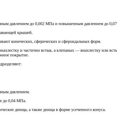
очным давлением до 0,002 МПа и повышенным дав­лением до 0,0
лавающей крышей.
ывают конических, сферических и сфероидальных форм.
внахлестку и частично встык, а клепаных — внахлестку или всты
онное покрытие.
одразделяют:
очным давлением.
е до 0,04 МПа.
ические днища, а также днища в форме усе­ченного конуса.