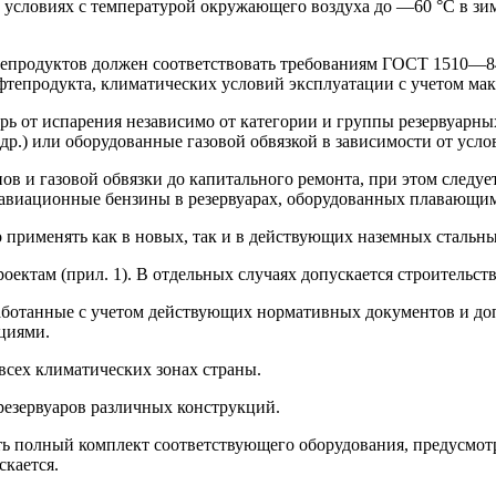
 условиях с температурой окружающего воз­духа до —60 °С в зим
епродуктов должен соответствовать требо­ваниям ГОСТ 1510—84 (ч
фтепродукта, климатических условий эксплуатации с учетом мак
ерь от испарения независимо от категории и группы резервуарны
.) или оборудованные газовой обвязкой в зависимости от усло
ов и газовой обвязки до капитального ремонта, при этом следуе
 авиационные бен­зины в резервуарах, оборудованных плавающи
применять как в новых, так и в действующих наземных стальны
оектам (прил. 1). В отдельных случаях допу­скается строительст
азработанные с учетом действующих нормативных документов и д
циями.
всех климатических зонах страны.
резервуаров различных конструкций.
ь полный комплект соответствующего обору­дования, предусмотр
скается.