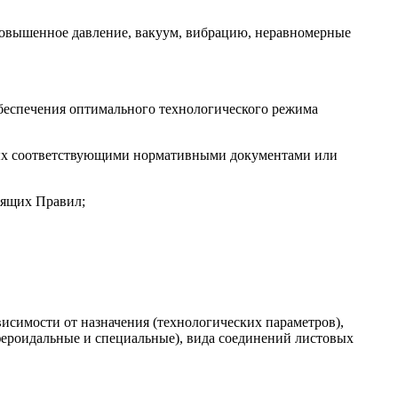
овышенное давление, вакуум, вибра­цию, неравномерные
беспечения оптимального технологи­ческого режима
аемых соответствующими нормативными документами или
оящих Правил;
висимости от назначения (технологических параметров),
фероидальные и специальные), вида соединений листовых