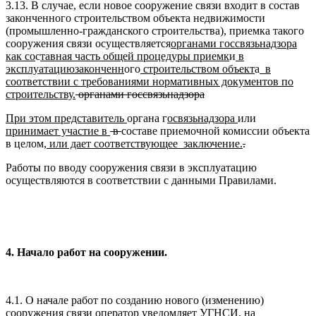
3.13. В случае, если новое сооружение связи входит в состав
законченного строительством объекта недвижимости
(промышленно-гражданского строительства), приемка такого
сооружения связи осуществляется
органами госсвязьнадзора
как со
с
тавная часть общей процедуры
приемк
и
в
эксплуатацию
законченн
ого
строительством объект
а
в
соответствии с требованиями нормативных документов по
строительству.
органами госсвязьнадзора
При этом представитель
органа г
освязьнадзора
или
принимает участие в
в
составе приемочной комиссии объекта
в целом,
или дает соответствующее заключени
е.
.
Работы по вводу сооружения связи в эксплуатацию
осуществляются в соответствии с данными Правилами.
4
. Начало работ на сооружении.
4.1. О начале работ по созданию нового (изменению)
сооружения связи оператор уведомляет УГНСИ, на