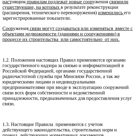
наст
оящим
правилам подлежат новые соор
ужения
связи
или
существующие, на которых
в результате реконструкции
(расширения, технического перевооружения)
изменились
его
зарегистрированные показатели.
Соор
ужения
связи могут создаваться
или изменяться
вместе с
объектами недвижимости
(
зданиями и сооружениями
)
в
процессе их строительства
или
самостоятельно
от них
.
1.2. Положения настоящих Правил применяются органами
государственного надзора за связью и информатизацией в
Российской Федерацией, органами государственной
радиочастотной службы при Минсвязи России, а так же
юридическими лицами и индивидуальными
предпринимателями при вводе в эксплуатацию сооружений
связи всех форм собственности и ведомственной
принадлежности, предназначенных для предоставления услуг
связи.
1.3. Настоящие Правила применяются с учетом
действующего законодательства, строительных норм и
правил, действующих нормативных документов,