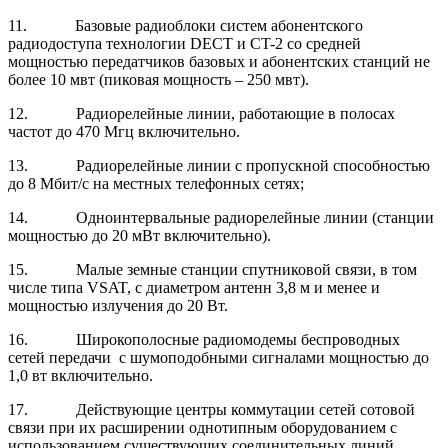
11.
Базовые радиоблоки систем абонентского
радиодоступа технологии DECT и СT-2 со средней
мощностью передатчиков базовых и абонентских станций не
более 10 мвт (пиковая мощность – 250 мвт).
12.
Радиорелейные линии, работающие в полосах
частот до 470 Мгц включительно.
13.
Радиорелейные линии с пропускной способностью
до 8 Мбит/с на местных телефонных сетях;
14.
Одноинтервальные радиорелейные линии (станции
мощностью до 20 мВт включительно).
15.
Малые земные станции спутниковой связи, в том
числе типа VSAT, с диаметром антенн 3,8 м и менее и
мощностью излучения до 20 Вт.
16.
Широкополосные радиомодемы беспроводных
сетей передачи с шумоподобными сигналами мощностью до
1,0 вт включительно.
17.
Действующие центры коммутации сетей сотовой
связи при их расширении однотипным оборудованием с
использованием существующих соединительных линий.