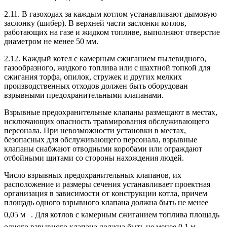
2.11. В газоходах за каждым котлом устанавливают дымовую
заслонку (шибер). В верхней части заслонки котлов,
работающих на газе и жидком топливе, выполняют отверстие
диаметром не менее 50 мм.
2.12. Каждый котел с камерным сжиганием пылевидного,
газообразного, жидкого топлива или с шахтной топкой для
сжигания торфа, опилок, стружек и других мелких
производственных отходов должен быть оборудован
взрывными предохранительными клапанами.
Взрывные предохранительные клапаны размещают в местах,
исключающих опасность травмирования обслуживающего
персонала. При невозможности установки в местах,
безопасных для обслуживающего персонала, взрывные
клапаны снабжают отводными коробами или ограждают
отбойными щитами со стороны нахождения людей.
Число взрывных предохранительных клапанов, их
расположение и размеры сечения устанавливает проектная
организация в зависимости от конструкции котла, причем
площадь одного взрывного клапана должна быть не менее
0,05 м
. Для котлов с камерным сжиганием топлива площадь
одного взрывного клапана должна быть не менее 0,1 м
.