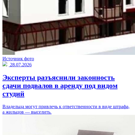
Источник фото
28.07.2026
Эксперты разъяснили законность
сдачи подвалов в аренду под видом
студий
Владельца могут привлечь к ответственности в виде штрафа,
а жильцов — выселить.