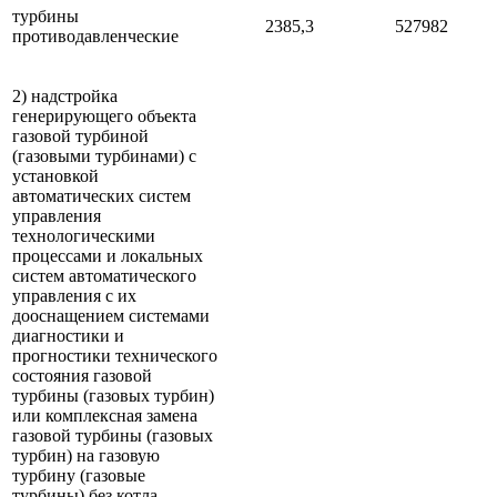
турбины
2385,3
527982
противодавленческие
2) надстройка
генерирующего объекта
газовой турбиной
(газовыми турбинами) с
установкой
автоматических систем
управления
технологическими
процессами и локальных
систем автоматического
управления с их
дооснащением системами
диагностики и
прогностики технического
состояния газовой
турбины (газовых турбин)
или комплексная замена
газовой турбины (газовых
турбин) на газовую
турбину (газовые
турбины) без котла-