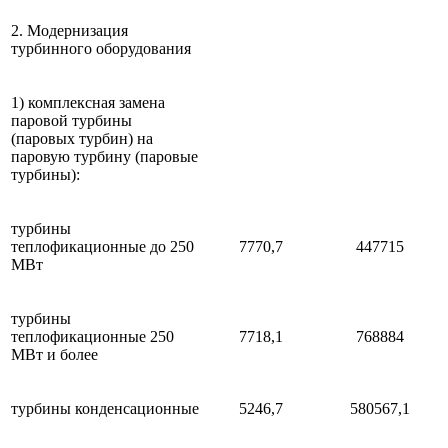
2. Модернизация
турбинного оборудования
1) комплексная замена
паровой турбины
(паровых турбин) на
паровую турбину (паровые
турбины):
турбины
теплофикационные до 250
7770,7
447715
МВт
турбины
теплофикационные 250
7718,1
768884
МВт и более
турбины конденсационные
5246,7
580567,1