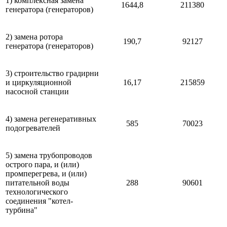
1) комплексная замена
1644,8
211380
генератора (генераторов)
2) замена ротора
190,7
92127
генератора (генераторов)
3) строительство градирни
и циркуляционной
16,17
215859
насосной станции
4) замена регенеративных
585
70023
подогревателей
5) замена трубопроводов
острого пара, и (или)
промперегрева, и (или)
питательной воды
288
90601
технологического
соединения "котел-
турбина"