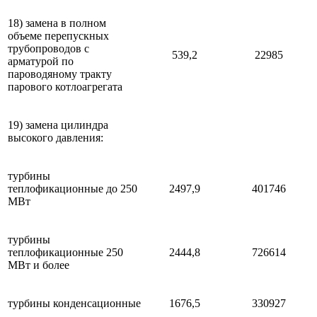
18) замена в полном
объеме перепускных
трубопроводов с
539,2
22985
арматурой по
пароводяному тракту
парового котлоагрегата
19) замена цилиндра
высокого давления:
турбины
теплофикационные до 250
2497,9
401746
МВт
турбины
теплофикационные 250
2444,8
726614
МВт и более
турбины конденсационные
1676,5
330927