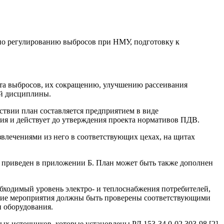
 по регулированию выбросов при НМУ, подготовку к
ста выбросов, их сокращению, улучшению рассеивания
ой дисциплины.
ствии план составляется предприятием в виде
ия и действует до утверждения проекта нормативов ПДВ.
звлечениями из него в соответствующих цехах, на щитах
, приведен в приложении Б. План может быть также дополнен
бходимый уровень электро- и теплоснабжения потребителей,
ские мероприятия должны быть проверены соответствующими
 оборудования.
источников, которые установлены РД 153-34.0-02.303-98 [2],