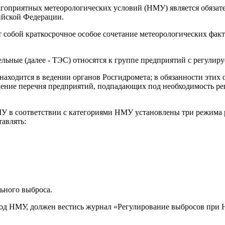
агоприятных метеорологических условий (НМУ) является обязат
ийской Федерации.
 собой краткосрочное особое сочетание метеорологических фак
отельные (далее - ТЭС) относятся к группе предприятий с регул
находится в ведении органов Росгидромета; в обязанности этих
ние перечня предприятий, подпадающих под необходимость рег
МУ в соответствии с категориями НМУ установлены три режима
авлять:
ьного выброса.
од НМУ, должен вестись журнал «Регулирование выбросов при 