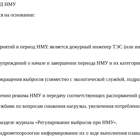
ОД НМУ
я на основании:
приятий в период НМУ, является дежурный инженер ТЭС (или ин
упреждений о начале и завершении периода НМУ и их категории
сокращения выбросов (совместно с экологической службой, подр
шении режима НМУ и передачу соответствующих распоряжений р
ужбами по вопросам снижения нагрузки, увеличения потребления
разделе журнала «Регулирование выбросов при НМУ».
гидрометеорологии информирование их о ходе выполнения плана