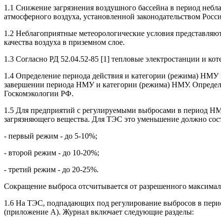
1.1 Снижение загрязнения воздушного бассейна в период небл
атмосферного воздуха, установленной законодательством Росс
1.2 Неблагоприятные метеорологические условия представляют
качества воздуха в приземном слое.
1.3 Согласно РД 52.04.52-85 [1] тепловые электростанции и к
1.4 Определение периода действия и категории (режима) НМУ 
завершении периода НМУ и категории (режима) НМУ. Определе
Госкомэкологии РФ.
1.5 Для предприятий с регулируемыми выбросами в период Н
загрязняющего вещества. Для ТЭС это уменьшение должно сост
- первый режим - до 5-10%;
- второй режим - до 10-20%;
- третий режим - до 20-25%.
Сокращение выброса отсчитывается от разрешенного максимал
1.6 На ТЭС, подпадающих под регулирование выбросов в пери
(приложение А). Журнал включает следующие разделы: