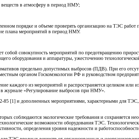
 веществ в атмосферу в период НМУ;
вленном порядке и объеме проверять организацию на ТЭС работ
ие плана мероприятий в период НМУ.
ляет собой совокупность мероприятий по предотвращению приро
ующего оборудования и аппаратуры, ужесточению технологическ
ормативов предельно допустимых выбросов (ПДВ). При его отсут
 местным органом Госкомэкологии РФ и руководством предприят
ение каждого из мероприятий и распространяется целиком или и
ом в журнале «Регулирование выбросов при НМУ».
52-85 [1] и дополненных мероприятиями, характерными для ТЭС
торых соблюдаются экологические требования и сохраняется нео
 технологические возможности оборудования ТЭС. Технологиче
тивности, определения уровня надежности и работоспособности
я ТЭС вредных веществ от организованных и неорганизованных 