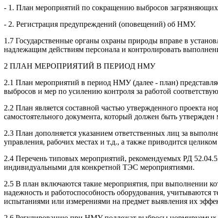
- 1. План мероприятий по сокращению выбросов загрязняющих
- 2. Регистрация предупреждений (оповещений) об НМУ.
1.7 Государственные органы охраны природы вправе в устано
надлежащим действиям персонала и контролировать выполнен
2 ПЛАН МЕРОПРИЯТИЙ В ПЕРИОД НМУ
2.1 План мероприятий в период НМУ (далее - план) представ
выбросов и мер по усилению контроля за работой соответств
2.2 План является составной частью утвержденного проекта н
самостоятельного документа, который должен быть утвержден
2.3 План дополняется указанием ответственных лиц за выполн
управления, рабочих местах и т.д., а также приводится целик
2.4 Перечень типовых мероприятий, рекомендуемых РД 52.04.
индивидуальными для конкретной ТЭС мероприятиями.
2.5 В план включаются такие мероприятия, при выполнении ко
надежность и работоспособность оборудования, учитываются
испытаниями или измерениями на предмет выявления их эффек
2.6 Регулированию при НМУ подлежат выбросы нормируемых дл