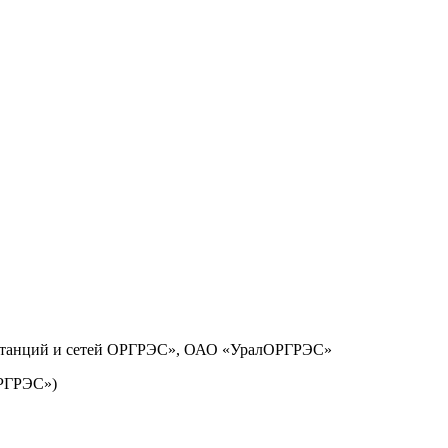
останций и сетей ОРГРЭС», ОАО «УралОРГРЭС»
РГРЭС»)