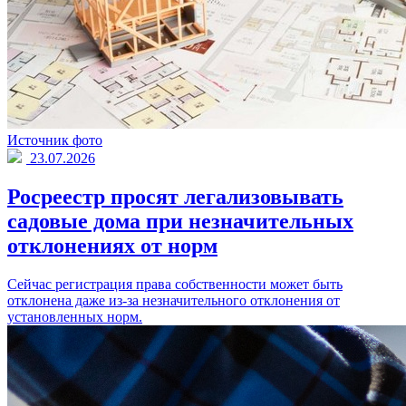
Источник фото
23.07.2026
Росреестр просят легализовывать
садовые дома при незначительных
отклонениях от норм
Сейчас регистрация права собственности может быть
отклонена даже из-за незначительного отклонения от
установленных норм.