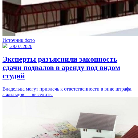
Источник фото
28.07.2026
Эксперты разъяснили законность
сдачи подвалов в аренду под видом
студий
Владельца могут привлечь к ответственности в виде штрафа,
а жильцов — выселить.