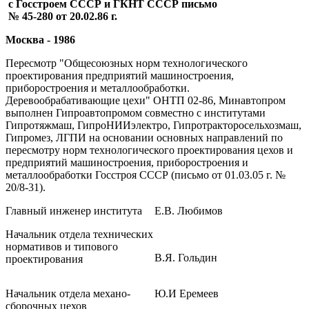
с Госстроем СССР и ГКНТ СССР письмо
№ 45-280 от 20.02.86 г.
Москва - 1986
Пересмотр "Общесоюзных норм технологического
проектирования предприятий машиностроения,
приборостроения и металлообработки.
Деревообрабативающие цехи" ОНТП 02-86, Минавтопром
выполнен Гипроавтопромом совместно с институтами
Гипротяжмаш, ГипроНИИэлектро, Гипротракторосельхозмаш,
Гипромез, ЛГПИ на основании основных направлений по
пересмотру норм технологического проектирования цехов и
предприятий машиностроения, приборостроения и
металлообработки Госстроя СССР (письмо от 01.03.05 г. №
20/8-31).
Главный инженер института
Е.В. Любимов
Начальник отдела технических
нормативов и типового
В.Я. Гольдин
проектирования
Начальник отдела механо-
Ю.И Еремеев
сборочных цехов