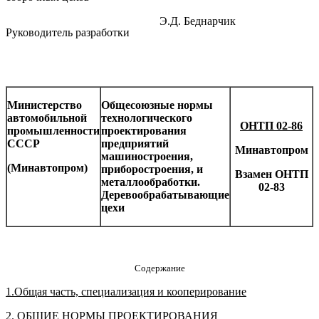
Э.Д. Беднарчик
Руководитель разработки
Министерство
Общесоюзные нормы
автомобильной
технологического
ОНТП 02-86
промышленности
проектирования
СССР
предприятий
Минавтопром
машиностроения,
(Минавтопром)
приборостроения, и
Взамен ОНТП
металлообработки.
02-83
Деревообрабатывающие
цехи
Содержание
1.Общая часть, специализация и кооперирование
2. ОБЩИЕ HOPMЫ ПРОЕКТИРОВАНИЯ