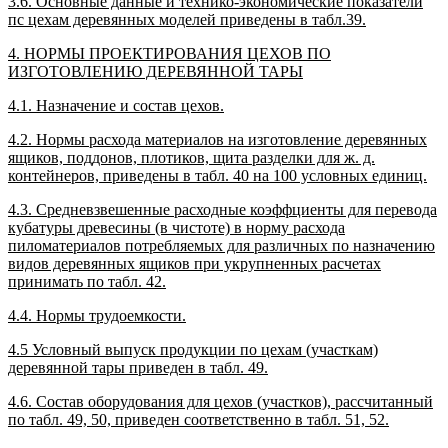
3.6. Основные данные и технико-экономические показатели
пс цехам деревянных моделей приведены в табл.39.
4. НОРМЫ ПРОЕКТИРОВАНИЯ ЦЕХОВ ПО
ИЗГОТОВЛЕНИЮ ДЕРЕВЯННОЙ ТАРЫ
4.1. Назначение и состав цехов.
4.2. Нормы расхода материалов на изготовление деревянных
ящиков, поддонов, плотиков, щита разделки для ж. д.
контейнеров, приведены в табл. 40 на 100 условных единиц.
4.3. Средневзвешенные расходные коэффциенты для перевода
кубатуры древесины (в чистоте) в норму расхода
пиломатериалов потребляемых для различных по назначению
видов деревянных ящиков при укрупненных расчетах
принимать по табл. 42.
4.4. Нормы трудоемкости.
4.5 Условный выпуск продукции по цехам (участкам)
деревянной тары приведен в табл. 49.
4.6. Состав оборудования для цехов (участков), рассчитанный
по табл. 49, 50, приведен соответственно в табл. 51, 52.