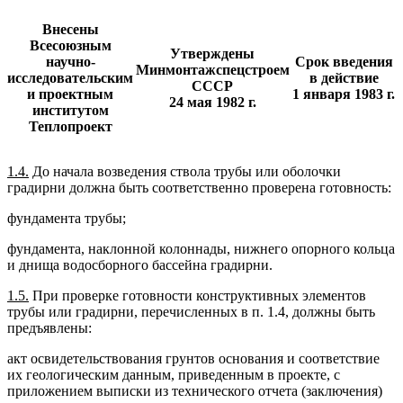
Внесены
Всесоюзным
Утверждены
научно-
Срок введения
Минмонтажспецстроем
исследовательским
в действие
СССР
и проектным
1 января 1983 г.
24 мая 1982 г.
институтом
Теплопроект
1.4.
До начала возведения ствола трубы или оболочки
градирни должна быть соответственно проверена готовность:
фундамента трубы;
фундамента, наклонной колоннады, нижнего опорного кольца
и днища водосборного бассейна градирни.
1.5.
При проверке готовности конструктивных элементов
трубы или градирни, перечисленных в п. 1.4, должны быть
предъявлены:
акт освидетельствования грунтов основания и соответствие
их геологическим данным, приведенным в проекте, с
приложением выписки из технического отчета (заключения)