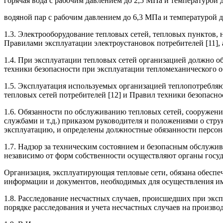
горячая вода с рабочим давлением до 2,5 МПа и температурой д
водяной пар с рабочим давлением до 6,3 МПа и температурой д
1.3. Электрооборудование тепловых сетей, тепловых пунктов, 
Правилами эксплуатации электроустановок потребителей [11], 
1.4. При эксплуатации тепловых сетей организацией должно о
техники безопасности при эксплуатации тепломеханического об
1.5. Эксплуатация используемых организацией теплопотребля
тепловых сетей потребителей [12] и Правил техники безопасно
1.6. Обязанности по обслуживанию тепловых сетей, сооружен
службами и т.д.) приказом руководителя и положениями о стр
эксплуатацию, и определены должностные обязанности персон
1.7. Надзор за техническим состоянием и безопасным обслужи
независимо от форм собственности осуществляют органы госуд
Организация, эксплуатирующая тепловые сети, обязана обеспе
информации и документов, необходимых для осуществления и
1.8. Расследование несчастных случаев, происшедших при экс
порядке расследования и учета несчастных случаев на произв