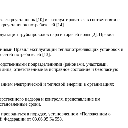
лектроустановок [10] и эксплуатироваться в соответствии с
троустановок потребителей [14].
луатации трубопроводов пара и горячей воды [2], Правил
ваниями Правил эксплуатации теплопотребляющих установок и
сетей потребителей [13].
водственными подразделениями (районами, участками,
 лица, ответственные за исправное состояние и безопасную
анием электрической и тепловой энергии в организациях
рственного надзора и контроля, представление им
становленные сроки.
о проводиться в порядке, установленном «Положением о
й Федерации от 03.06.95 № 558.