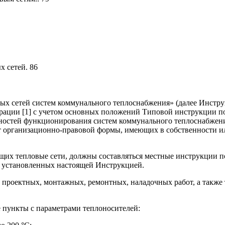
 сетей. 86
вых сетей систем коммунального теплоснабжения» (далее Инстру
рации [1] с учетом основных положений Типовой инструкции по
бенностей функционирования систем коммунального теплоснабже
 организационно-правовой формы, имеющих в собственности ил
их тепловые сети, должны составляться местные инструкции по
, установленных настоящей Инструкцией.
проектных, монтажных, ремонтных, наладочных работ, а также
е пункты с параметрами теплоносителей: