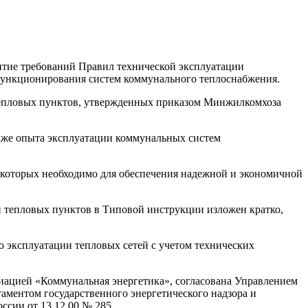
итие требований Правил технической эксплуатации
 функционирования систем коммунального теплоснабжения.
тепловых пунктов, утвержденных приказом Минжилкомхоза
кже опыта эксплуатации коммунальных систем
 которых необходимо для обеспечения надежной и экономичной
 и тепловых пунктов в Типовой инструкции изложен кратко,
 эксплуатации тепловых сетей с учетом технических
иацией «Коммунальная энергетика», согласована Управлением
таментом государственного энергетического надзора и
ссии от 13.12.00 № 285.