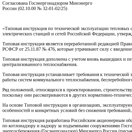
Согласована Госэнергонадзором Минэнерго
России (02.10.00 № 32-01-02/25)
«Типовая инструкция по технической эксплуатации тепловых с
электрических станций и сетей Российской Федерации, утвер
Типовая инструкция является переработанной редакцией Пра
РСФСР от 25.11.87 № 476, которые утрачивают силу с введен
Типовая инструкция дополнена с учетом вновь вышедших и пе
централизованного теплоснабжения.
Типовая инструкция устанавливает требования к технической
работы систем коммунального теплоснабжения, бесперебойного
Ряд положений, относящихся к проектированию, строительству
поскольку они рассматриваются в других нормативно-техничес
На основе Типовой инструкции в организациях, эксплуатирующ
особенностей и конкретных условий без снижения требований
Типовая инструкция разработана Российским акционерным общ
по котлонадзору и надзору за подъемными сооружениями Госгор
энергосбережения (Госэнергонадзор) Минэнерго России (письмо 