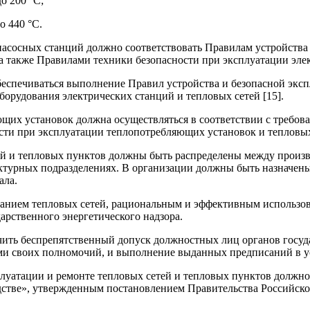
о 200 °С;
о 440 °С.
насосных станций должно соответствовать Правилам устройства э
а также Правилами техники безопасности при эксплуатации элек
беспечиваться выполнение Правил устройства и безопасной эксп
орудования электрических станций и тепловых сетей [15].
ющих установок должна осуществляться в соответствии с требо
сти при эксплуатации теплопотребляющих установок и тепловых 
ий и тепловых пунктов должны быть распределены между произ
уктурных подразделениях. В организации должны быть назначены
ала.
ванием тепловых сетей, рациональным и эффективным использов
арственного энергетического надзора.
чить беспрепятственный допуск должностных лиц органов госуда
ми своих полномочий, и выполнение выданных предписаний в у
плуатации и ремонте тепловых сетей и тепловых пунктов должн
одстве», утвержденным постановлением Правительства Российско