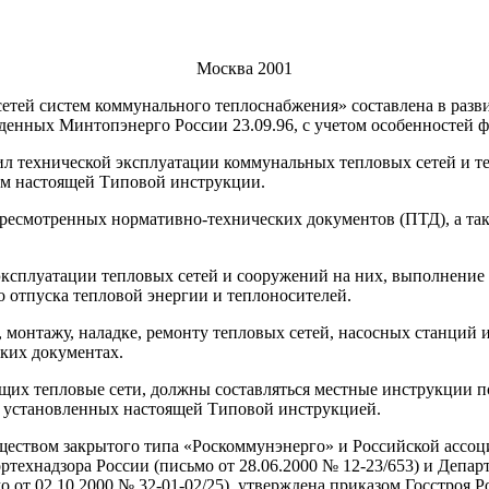
Москва 2001
етей систем коммунального теплоснабжения» составлена в разв
жденных Минтопэнерго России 23.09.96, с учетом особенностей
вил технической эксплуатации коммунальных тепловых сетей и 
ием настоящей Типовой инструкции.
ресмотренных нормативно-технических документов (ПТД), а та
 эксплуатации тепловых сетей и сооружений на них, выполнение
 отпуска тепловой энергии и теплоносителей.
, монтажу, наладке, ремонту тепловых сетей, насосных станций
ких документах.
их тепловые сети, должны составляться местные инструкции по
, установленных настоящей Типовой инструкцией.
еством закрытого типа «Роскоммунэнерго» и Российской ассоц
технадзора России (письмо от 28.06.2000 № 12-23/653) и Депар
от 02.10.2000 № 32-01-02/25), утверждена приказом Госстроя Ро