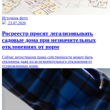
Источник фото
23.07.2026
Росреестр просят легализовывать
садовые дома при незначительных
отклонениях от норм
Сейчас регистрация права собственности может быть
отклонена даже из-за незначительного отклонения от
установленных норм.