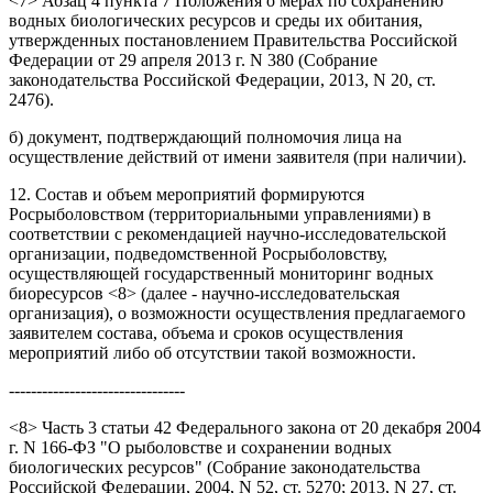
<7> Абзац 4 пункта 7 Положения о мерах по сохранению
водных биологических ресурсов и среды их обитания,
утвержденных постановлением Правительства Российской
Федерации от 29 апреля 2013 г. N 380 (Собрание
законодательства Российской Федерации, 2013, N 20, ст.
2476).
б) документ, подтверждающий полномочия лица на
осуществление действий от имени заявителя (при наличии).
12. Состав и объем мероприятий формируются
Росрыболовством (территориальными управлениями) в
соответствии с рекомендацией научно-исследовательской
организации, подведомственной Росрыболовству,
осуществляющей государственный мониторинг водных
биоресурсов <8> (далее - научно-исследовательская
организация), о возможности осуществления предлагаемого
заявителем состава, объема и сроков осуществления
мероприятий либо об отсутствии такой возможности.
--------------------------------
<8> Часть 3 статьи 42 Федерального закона от 20 декабря 2004
г. N 166-ФЗ "О рыболовстве и сохранении водных
биологических ресурсов" (Собрание законодательства
Российской Федерации, 2004, N 52, ст. 5270; 2013, N 27, ст.