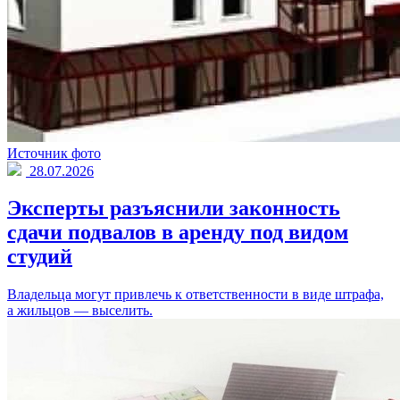
Источник фото
28.07.2026
Эксперты разъяснили законность
сдачи подвалов в аренду под видом
студий
Владельца могут привлечь к ответственности в виде штрафа,
а жильцов — выселить.