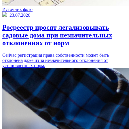
Источник фото
23.07.2026
Росреестр просят легализовывать
садовые дома при незначительных
отклонениях от норм
Сейчас регистрация права собственности может быть
отклонена даже из-за незначительного отклонения от
установленных норм.