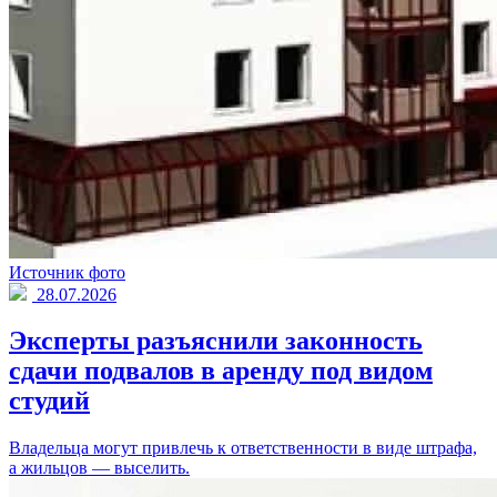
Источник фото
28.07.2026
Эксперты разъяснили законность
сдачи подвалов в аренду под видом
студий
Владельца могут привлечь к ответственности в виде штрафа,
а жильцов — выселить.