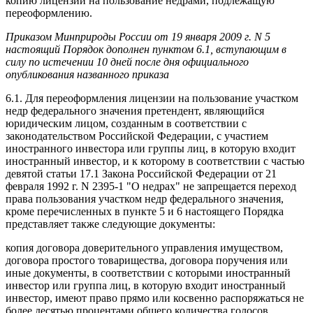
копию лицензии на пользование недрами, подлежащую
переоформлению.
Приказом Минприроды России от 19 января 2009 г. N 5
настоящий Порядок дополнен пунктом 6.1, вступающим в
силу по истечении 10 дней после дня официального
опубликования названного приказа
6.1. Для переоформления лицензии на пользование участком
недр федерального значения претендент, являющийся
юридическим лицом, созданным в соответствии с
законодательством Российской Федерации, с участием
иностранного инвестора или группы лиц, в которую входит
иностранный инвестор, и к которому в соответствии с частью
девятой статьи 17.1 Закона Российской Федерации от 21
февраля 1992 г. N 2395-1 "О недрах" не запрещается переход
права пользования участком недр федерального значения,
кроме перечисленных в пункте 5 и 6 настоящего Порядка
представляет также следующие документы:
копия договора доверительного управления имуществом,
договора простого товарищества, договора поручения или
иные документы, в соответствии с которыми иностранный
инвестор или группа лиц, в которую входит иностранный
инвестор, имеют право прямо или косвенно распоряжаться не
более десятью процентами общего количества голосов,