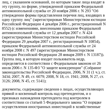
лиц, с указанием оснований, по которым такие лица входят в
эту группу, по форме, утвержденной приказом Федеральной
антимонопольной службы от 20 ноября 2006 г. N 293 "Об
утверждении формы представления перечня лиц, входящих в
одну группу лиц" (зарегистрирован Министерством юстиции
Российской Федерации 4 декабря 2006 г., регистрационный N
8552) (с изменениями, внесенными приказом Федеральной
антимонопольной службы от 12 декабря 2007 г. N 424
(зарегистрирован Министерством юстиции Российской
Федерации 29 декабря 2007 г., регистрационный N 10854),
приказом Федеральной антимонопольной службы от 24
ноября 2008 г. N 497 (зарегистрирован Министерством
юстиции Российской Федерации 28 января 2009 г. N 13187)).
Группа лиц, в которую входит пользователь недр,
определяется в соответствии с Федеральным законом от 26
июля 2006 г. N 135-ФЗ "О защите конкуренции" (Собрание
законодательства Российской Федерации, 2006, N 31 (1 ч.), ст.
3434; 2007, N 49, ст. 6079; 2008, N 18, ст. 1941; 2008, N 27, ст.
3126; 2008, N 45, ст. 5141);
документы, содержащие сведения о лицах, осуществляющих
прямой и косвенный контроль над претендентом, и о
признаках нахождения претендента под контролем в
соответствии со статьей 5 Федерального закона "О порядке
осуществления иностранных инвестиций в хозяйственные