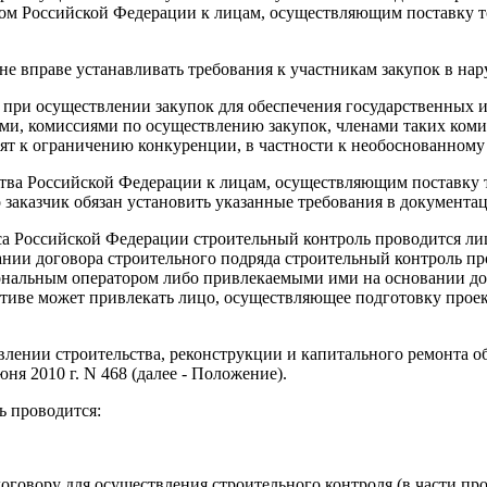
вом Российской Федерации к лицам, осуществляющим поставку т
 не вправе устанавливать требования к участникам закупок в на
что при осуществлении закупок для обеспечения государственных
, комиссиями по осуществлению закупок, членами таких комис
дят к ограничению конкуренции, в частности к необоснованному
ьства Российской Федерации к лицам, осуществляющим поставку 
 заказчик обязан установить указанные требования в документац
екса Российской Федерации строительный контроль проводится л
ании договора строительного подряда строительный контроль пр
гиональным оператором либо привлекаемыми ими на основании 
ативе может привлекать лицо, осуществляющее подготовку прое
лении строительства, реконструкции и капитального ремонта о
я 2010 г. N 468 (далее - Положение).
ь проводится:
договору для осуществления строительного контроля (в части п