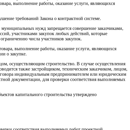
овара, выполнение работы, оказание услуги, являющихся
рушение требований Закона о контрактной системе.
 и муниципальных нужд запрещается совершение заказчиками,
сий, участниками закупок любых действий, которые
 ограничению числа участников закупок.
товара, выполнение работы, оказание услуги, являющихся
ии о закупке.
ицом, осуществляющим строительство. В случае осуществления
оводится также застройщиком, техническим заказчиком, лицом,
договора индивидуальным предпринимателем или юридическим
ктной документации, для проверки соответствия выполняемых
бъектов капитального строительства утверждено
роверки соответствия выполняемых работ проектной