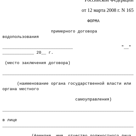
от 12 марта 2008 г. N 165
ФОРМА
примерного договора
водопользования
_____________________________ "__"
_____________ 20__ г.
(место заключения договора)
______________________________________________________
(наименование органа государственной власти или
органа местного
самоуправления)
______________________________________________________
в лице
_______________________________________________________
(фамилия, имя, отчество должностного лица,