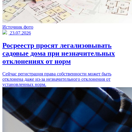
Источник фото
23.07.2026
Росреестр просят легализовывать
садовые дома при незначительных
отклонениях от норм
Сейчас регистрация права собственности может быть
отклонена даже из-за незначительного отклонения от
установленных норм.