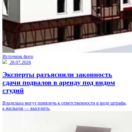
Источник фото
28.07.2026
Эксперты разъяснили законность
сдачи подвалов в аренду под видом
студий
Владельца могут привлечь к ответственности в виде штрафа,
а жильцов — выселить.