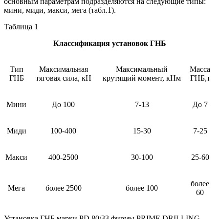
основным параметрам подразделяются на следующие типы:
мини, миди, макси, мега (табл.1).
Таблица 1
Классификация установок ГНБ
Тип
Максимальная
Максимальный
Масса
ГНБ
тяговая сила, кН
крутящий момент, кНм
ГНБ,т
Мини
До 100
7-13
До 7
Миди
100-400
15-30
7-25
Макси
400-2500
30-100
25-60
более
Мега
более 2500
более 100
60
Установка ГНБ марки PD 80/33 фирмы PRIME DRILLING