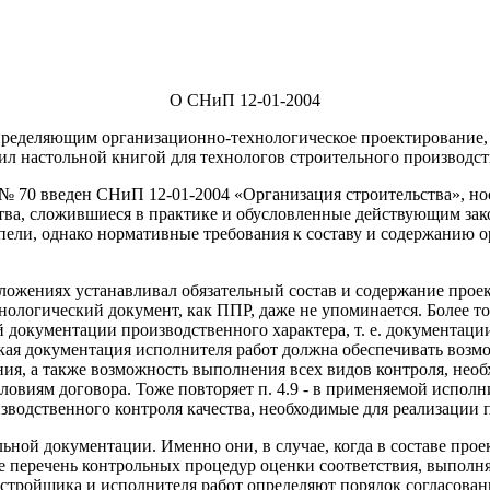
О СНиП 12-01-2004
ределяющим организационно-технологическое проектирование, 
жил настольной книгой для технологов строительного производст
 г. № 70 введен СНиП 12-01-2004 «Организация строительства»,
тва, сложившиеся в практике и обусловленные действующим за
рпели, однако нормативные требования к составу и содержанию
иложениях устанавливал обязательный состав и содержание прое
нологический документ, как ППР, даже не упоминается. Более т
документации производственного характера, т. е. документации 
кая документация исполнителя работ должна обеспечивать возм
ния, а также возможность выполнения всех видов контроля, нео
ловиям договора. Тоже повторяет п. 4.9 - в применяемой испо
одственного контроля качества, необходимые для реализации п
льной документации. Именно они, в случае, когда в составе пр
же перечень контрольных процедур оценки соответствия, выполн
тройщика и исполнителя работ определяют порядок согласованн