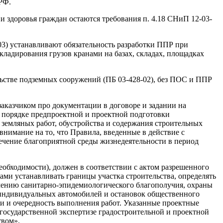
РФ.
 и здоровья граждан остаются требования п. 4.18 СНиП 12-03-
03) устанавливают обязательность разработки ППР при
ладирования грузов кранами на базах, складах, площадках
льстве подземных сооружений (ПБ 03-428-02), без ПОС и ППР
аказчиком про документации в договоре и задании на
м порядке предпроектной и проектной подготовки
ва земляных работ, обустройства и содержания строительных
внимание на то, что Правила, введенные в действие с
печение благоприятной среды жизнедеятельности в период
необходимости), должен в соответствии с актом разрешенного
ми устанавливать границы участка строительства, определять
чению санитарно-эпидемиологического благополучия, охраны
 индивидуальных автомобилей и остановок общественного
ки и очередность выполнения работ. Указанные проектные
осударственной экспертизе градостроительной и проектной
твом».