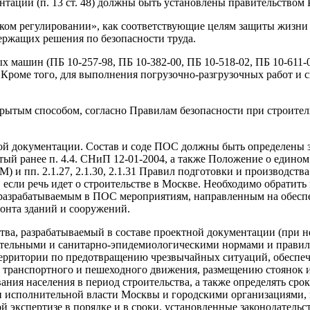
нтации (п. 13 ст. 48) должны быть установлены правительством 
ческом регулировании», как соответствующие целям защиты жизни
ержащих решения по безопасности труда.
 машин (ПБ 10-257-98, ПБ 10-382-00, ПБ 10-518-02, ПБ 10-611-
роме того, для выполнения погрузочно-разгрузочных работ и ск
крытым способом, согласно Правилам безопасности при строите
ой документации. Состав и соде ПОС должны быть определены з
ый ранее п. 4.4. СНиП 12-01-2004, а также Положение о едино
М) и пп. 2.1.27, 2.1.30, 2.1.31 Правил подготовки и производст
 если речь идет о строительстве в Москве. Необходимо обратить 
 к разрабатываемым в ПОС мероприятиям, направленным на обес
монта зданий и сооружений.
ьства, разрабатываемый в составе проектной документации (при 
ительными и санитарно-эпидемиологическими нормами и правила
территории по предотвращению чрезвычайных ситуаций, обеспе
и транспортного и пешеходного движения, размещению стоянок
ния населения в период строительства, а также определять сро
исполнительной власти Москвы и городскими организациями, г
й экспертизе в порядке и в сроки, установленные законодательс