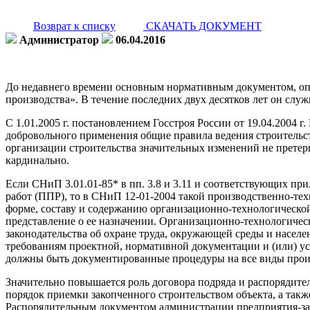
Возврат к списку
СКАЧАТЬ ДОКУМЕНТ
Администратор
06.04.2016
До недавнего времени основным нормативным документом, оп
производства». В течение последних двух десятков лет он слу
С 1.01.2005 г. постановлением Госстроя России от 19.04.2004
добровольного применения общие правила ведения строительс
организации строительства значительных изменений не прете
кардинально.
Если СНиП 3.01.01-85* в пп. 3.8 и 3.11 и соответствующих пр
работ (ППР), то в СНиП 12-01-2004 такой производственно-тех
форме, составу и содержанию организационно-технологической 
представление о ее назначении. Организационно-технологичес
законодательства об охране труда, окружающей среды и населе
требованиям проектной, нормативной документации и (или) ус
должны быть документированные процедуры на все виды произв
Значительно повышается роль договора подряда и распорядите
порядок приемки закопченного строительством объекта, а так
Распорядительным документом администрации предприятия-зас