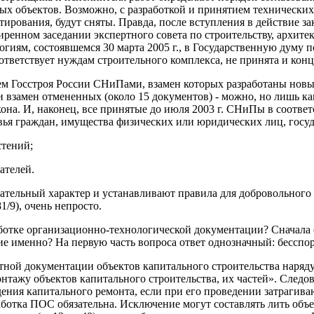
 объектов. Возможно, с разработкой и принятием технических 
рования, будут сняты. Правда, после вступления в действие за
иренном заседании экспертного совета по строительству, архит
иям, состоявшемся 30 марта 2005 г., в Государственную думу п
оответствует нуждам строительного комплекса, не принята и кон
Госстроя России СНиПами, взамен которых разработаны новые (
замен отмененных (около 15 документов) - можно, но лишь как а
акона. И, наконец, все принятые до июля 2003 г. СНиПы в соотве
овья граждан, имущества физических или юридических лиц, гос
стений;
ателей.
тельный характер и устанавливают правила для добровольного п
1/9), очень непросто.
ботке организационно-технологической документации? Сначала о
ие именно? На первую часть вопроса ответ однозначный: бесспор
оектной документации объектов капитального строительства наря
нтажу объектов капитального строительства, их частей». Следов
едения капитального ремонта, если при его проведении затрагив
зработка ПОС обязательна. Исключение могут составлять лить объ