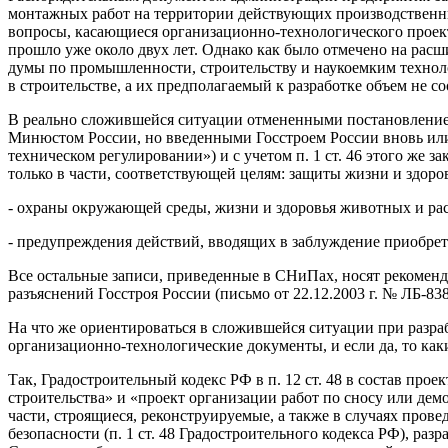
монтажных работ на территории действующих производственных
вопросы, касающиеся организационно-технологического проекти
прошло уже около двух лет. Однако как было отмечено на расш
думы по промышленности, строительству и наукоемким технолог
в строительстве, а их предполагаемый к разработке объем не с
В реально сложившейся ситуации отмененными постановлением 
Минюстом России, но введенными Госстроем России вновь или в
техническом регулировании») и с учетом п. 1 ст. 46 этого же з
только в части, соответствующей целям: защиты жизни и здор
- охраны окружающей среды, жизни и здоровья животных и ра
- предупреждения действий, вводящих в заблуждение приобрет
Все остальные записи, приведенные в СНиПах, носят рекоменда
разъяснений Госстроя России (письмо от 22.12.2003 г. № ЛБ-838
На что же ориентироваться в сложившейся ситуации при разра
организационно-технологические документы, и если да, то как
Так, Градостроительный кодекс РФ в п. 12 ст. 48 в состав пр
строительства» и «проект организации работ по сносу или демо
части, строящиеся, реконструируемые, а также в случаях пров
безопасности (п. 1 ст. 48 Градостроительного кодекса РФ), ра