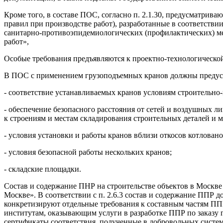
Кроме того, в составе ПОС, согласно п. 2.1.30, предусматри
правил при производстве работ), разработанные в соответств
санитарно-противоэпидемиологических (профилактических) ме
работ»,
Особые требования предъявляются к проектно-технологическ
В ПОС с применением грузоподъемных кранов должны предус
- соответствие устанавливаемых кранов условиям строительно-
- обеспечение безопасного расстояния от сетей и воздушных л
к строениям и местам складирования строительных деталей и м
- условия установки и работы кранов вблизи откосов котловано
- условия безопасной работы нескольких кранов;
- складские площадки.
Состав и содержание ПНР на строительстве объектов в Москве
Москве». В соответствии с п. 2.6.3 состав и содержание ППР 
конкретизируют отдельные требования к составным частям ПП
институтам, оказывающим услуги в разработке ППР по заказу 
сертификаты соответствия, полученные в добровольных систе