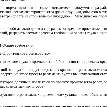
ют нормативно-технические и методические документы, разра
еский регламент строительства (реконструкции) объектов в ст
автотранспорта на строительной площадке», «Методическое посо
тация обязательно должна содержать конкретные проектные реш
шений, разрабатываемых с учетом требований охраны труда в пр
:
 1.Общие требования»;
 2.Строительное производство»;
ия по охране труда и промышленной безопасности в проектах орг
опасной эксплуатации грузоподъемных кранов», строительно-мо
Содержание этого проекта регламентируется вышеуказанной стат
торов должны выполняться по проекту производства работ, соде
ных кранов-манипуляторов».
сплуатации строительных подъемников» устанавливает обязатель
 складирование грузов грузоподъемными кранами и кранами-ман