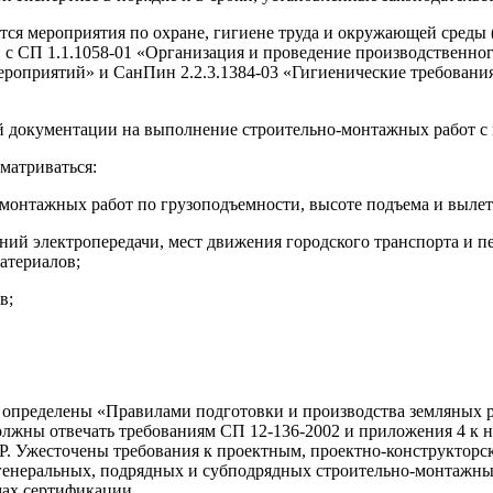
ваются мероприятия по охране, гигиене труда и окружающей сред
ии с СП 1.1.1058-01 «Организация и проведение производственн
роприятий» и СанПин 2.2.3.1384-03 «Гигиенические требования
ой документации на выполнение строительно-монтажных работ 
матриваться:
монтажных работ по грузоподъемности, высоте подъема и вылету
иний электропередачи, мест движения городского транспорта и 
атериалов;
в;
 определены «Правилами подготовки и производства земляных ра
должны отвечать требованиям СП 12-136-2002 и приложения 4 к н
Р. Ужесточены требования к проектным, проектно-конструкторс
генеральных, подрядных и субподрядных строительно-монтажных
мах сертификации.