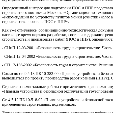
Определенный интерес для подготовки ПОС и ППР представля
строительного комплекса Москвы: «Организационно-технологич
«Рекомендации по устройству пунктов мойки (очистки) колес 
строительства в составе ПОС и ППР».
Как уже отмечалось, организационно-технологическая докумен
настоящее время порядок разработки, состав и содержание ре
строительства и производства работ (ПОС и ППР), определяют
- СНиП 12-03-2001 «Безопасность труда в строительстве. Часть
- СНиП 12-04-2002 «Безопасность труда в строительстве. Часть
- СП 12-136-2002 «Безопасность труда в строительстве. Решен
Согласно ст. 9.5.18 ПБ 10-382-00 «Правила устройства и без
выполняться по проекту производства работ кранами (ППРк). 
Строительно-монтажные работы с применением крапов-манипуля
«Правила устройства и безопасной эксплуатации грузоподъем
Ст. 4.5.12 ПБ 10-518-02 «Правила устройства и безопасной эк
применением строительных подъемников.
Технологические карты па погрузочно-разгрузочные работы и