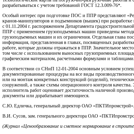
разрабатываться с учетом требований ГОСТ 12.3.009-76*.
Особый интерес при подготовке ПОС и ППР представляют «Ре
кранов-манипуляторов и подъемников (вышек) при разработке 
с 01.11.2004 г. распоряжением Департамента градостроительно
ППР с применением грузоподъемных машин приведены методики
грузоподъемных машин и их ограничения. Отдельная глава по
информация, представленная в главах, посвященных разработк
работе, которые должны отражаться в ППР. Значительное место
том числе с использованием выносных грузоприемных площадо
графическим материалом, расчетными формулами и таблицами
В соответствии со СНиП 12-01-2004 основным условием успеш
документированные процедуры на все виды производственного
или на монтаж конкретных конструкций (изделий), технически
сооружений, а также схемы операционного контроля качества.
исполнитель работ оценивает достаточность наличной произв
документы или дорабатывает имеющиеся.
С.Ю. Едличка, генеральный директор ОАО «ПКТИпромстрой», к.
В.И. Сусов, зам. генерального директора ОАО «ПКТИпромстр
(Журнал «Ценообразование и сметное нормирование в строител