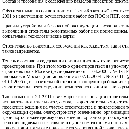
Состав и требования к содержанию разделов проектной докуме
Обязательными, в соответствии с п. 1 ст. 46 закона «О техни
2001 о недопущении осуществления работ без ПОС и ППР, сод
Правила устройства и безопасной эксплуатации грузоподъемных
выполнении строительно-монтажных работ с их применением. К
обязательны технологические карты.
Строительство подземных сооружений как закрытым, так и от
также запрещается.
Теперь о составе и содержании организационно-технологическ
проектирование. При этом можно ориентироваться на упомянут
строительства в Москве (распоряжение от 11.04.2000 г. № 378-Р
площадок в Москве (постановление от 07.12.2004 г. № 857-ПП),
01.01.2005 г., в значительной степени расширяют требования
строительства, реконструкции, комплексного капитального ре
Так, согласно п. 2.1.27 Правил «проект организации строител
использования земельного участка, градостроительными, стро
проектные решения на участке строительства и прилегающей 
окружающей среды, благоустройству, озеленению, организаци
транспорта, инженерному обеспечению, организации обслужива
решения подлежат согласованию с уполномоченными органами 
документации, а также подлежат государственной экологическо