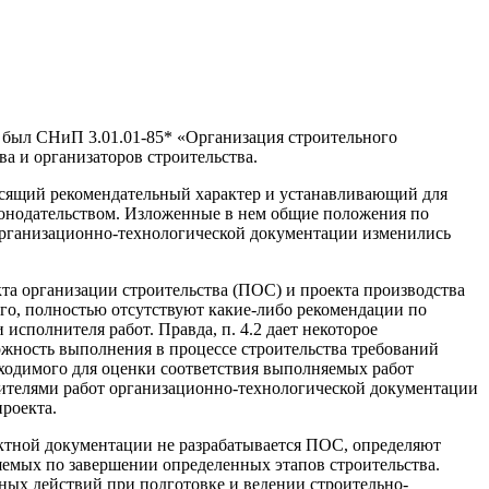
был СНиП 3.01.01-85* «Организация строительного
ва и организаторов строительства.
 носящий рекомендательный характер и устанавливающий для
конодательством. Изложенные в нем общие положения по
 организационно-технологической документации изменились
кта организации строительства (ПОС) и проекта производства
ого, полностью отсутствуют какие-либо рекомендации по
исполнителя работ. Правда, п. 4.2 дает некоторое
ожность выполнения в процессе строительства требований
бходимого для оценки соответствия выполняемых работ
лнителями работ организационно-технологической документации
роекта.
оектной документации не разрабатывается ПОС, определяют
яемых по завершении определенных этапов строительства.
ых действий при подготовке и ведении строительно-