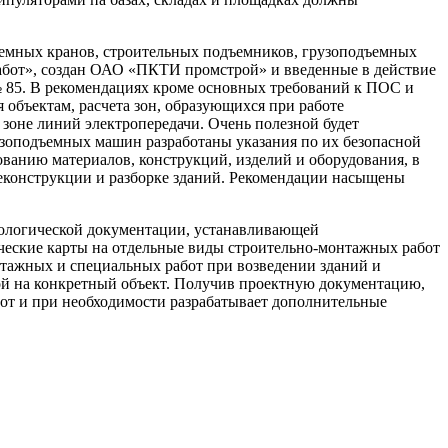
ъемных кранов, строительных подъемников, грузоподъемных
работ», создан ОАО «ПКТИ промстрой» и введенные в действие
 № 85. В рекомендациях кроме основных требований к ПОС и
бъектам, расчета зон, образующихся при работе
зоне линий электропередачи. Очень полезной будет
узоподъемных машин разработаны указания по их безопасной
ованию материалов, конструкций, изделий и оборудования, в
еконструкции и разборке зданий. Рекомендации насыщены
нологической документации, устанавливающей
ческие карты на отдельные виды строительно-монтажных работ
нтажных и специальных работ при возведении зданий и
ной на конкретный объект. Получив проектную документацию,
от и при необходимости разрабатывает дополнительные