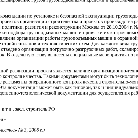
комендации по установке и безопасной эксплуатации грузопод
проектов организации строительства и проектов производства 
й политики, развития и реконструкции Москвы от 28.10.2004 г.
 подбора грузоподъемных машин и привязки их к строящимся о
священа организации работы грузоподъемных машин в охранной 
е стройгенпланов и технологических схем. Для каждого вида гр
 отведено организации погрузочно-разгрузочных работ, складир
к. В отдельную главу вынесены специальные мероприятия по р
.
ной реализации проекта является наличие организационно-тех
 контроля качества. Такими документами могут быть технологи
е регламенты операционного контроля качества строительно-мо
 Эта документация может быть как типовой, так и индивидуаль
одственно-технологической документации для осуществления раб
т.н., засл. строитель РФ
ой»
ьстве» № 3, 2006 г.)