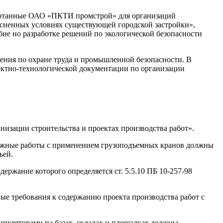
ботанные ОАО «ПКТИ промстрой» для организаций
есненных условиях существующей городской застройки»,
бие но разработке решений по экологической безопасности
ения по охране труда и промышленной безопасности. В
оектно-технологической документации по организации
анизации строительства и проектах производства работ».
нтажные работы с применением грузоподъемных кранов должны
ьей.
ржание которого определяется ст. 5.5.10 ПБ 10-257-98
ные требования к содержанию проекта производства работ с
ипуляторами па базах, складах и площадках должны