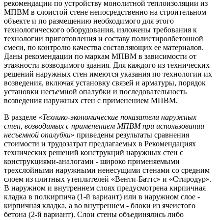
рекомендации по устройству монолитной теплоизоляции из
МПВМ в слоистой стене непосредственно на строительном
объекте и по размещению необходимого для этого
технологического оборудования, изложены требования к
технологии приготовления и составу полистиролбетонной
смеси, по контролю качества составляющих ее материалов.
Даны рекомендации по маркам МПВМ в зависимости от
этажности возводимого здания. Для каждого из технических
решений наружных стен имеются указания по технологии их
возведения, включая установку связей и арматуры, порядок
установки несъемной опалубки и последовательность
возведения наружных стен с применением МПВМ.
В разделе «
Технико-экономические показатели наружных
стен, возводимых с применением МПВМ при использовании
несъемной опалубки
» приведены результаты сравнения
стоимости и трудозатрат предлагаемых в Рекомендациях
технических решений конструкций наружных стен с
конструкциями-аналогами - широко применяемыми
трехслойными наружными ненесущими стенами со средним
слоем из плитных утеплителей «Венти-Баттс» и «Стиродур».
В наружном и внутреннем слоях предусмотрена кирпичная
кладка в полкирпича (1-й вариант) или в наружном слое -
кирпичная кладка, а во внутреннем - блоки из ячеистого
бетона (2-й вариант). Слои стены объединялись либо