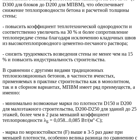
D300 для блоков до D200 для МПВМ), что обеспечивает
снижение теплопроводности бетона и расчетной толщины
стены;
- повысить коэффициент теплотехнической однородности и
соответственно увеличить на 30 % и более сопротивление
теплопередаче стены благодаря исключению кладочных швов
из высокотеплопроводного цементно-песчаного раствора;
- снизить трудоемкость возведения стены не менее чем на 15
% и повысить индустриальность строительства.
В сравнении с другими видами традиционных
теплоизоляционных бетонов, в частности ячеистых,
применяемых в практике строительства как в монолитном,
так и в сборном вариантах, МПВМ имеет ряд преимуществ, а
именно:
- минимально возможные марки по плотности D150 и D200
для малоэтажного строительства, D200-D250 для зданий до 25
этажей, более чем в 2 раза меньший коэффициент
теплопроводности λ
= 0,058...0,085 Вт/(м°·С);
Б
- марка по морозостойкости (F) выше в 3-5 раз даже при
меньшей плотности, особенно велика разница по сравнению с