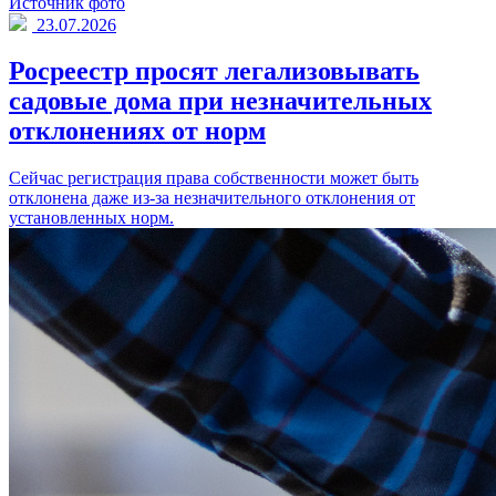
Источник фото
23.07.2026
Росреестр просят легализовывать
садовые дома при незначительных
отклонениях от норм
Сейчас регистрация права собственности может быть
отклонена даже из-за незначительного отклонения от
установленных норм.