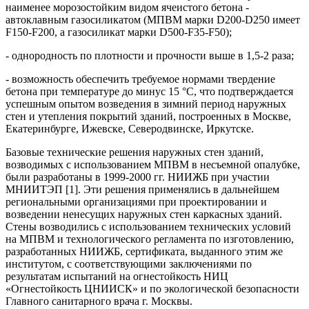
наименее морозостойким видом ячеистого бетона -
автоклавным газосиликатом (МПВМ марки D200-D250 имеет
F150-F200, а газосиликат марки D500-F35-F50);
- однородность по плотности и прочности выше в 1,5-2 раза;
- возможность обеспечить требуемое нормами твердение
бетона при температуре до минус 15 °С, что подтверждается
успешным опытом возведения в зимний период наружных
стен и утепления покрытий зданий, построенных в Москве,
Екатеринбурге, Ижевске, Северодвинске, Иркутске.
Базовые технические решения наружных стен зданий,
возводимых с использованием МПВМ в несъемной опалубке,
были разработаны в 1999-2000 гг. НИИЖБ при участии
МНИИТЭП [1]. Эти решения применялись в дальнейшем
региональными организациями при проектировании и
возведении ненесущих наружных стен каркасных зданий.
Стены возводились с использованием технических условий
на МПВМ и технологического регламента по изготовлению,
разработанных НИИЖБ, сертификата, выданного этим же
институтом, с соответствующими заключениями по
результатам испытаний на огнестойкость НИЦ
«Огнестойкость ЦНИИСК» и по экологической безопасности
Главного санитарного врача г. Москвы.