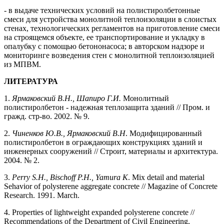
- в выдаче технических условий на полистиролбетонные
смеси для устройства монолитной теплоизоляции в слоистых
стенах, технологических регламентов на приготовление смеси
на строящемся объекте, ее транспортирование и укладку в
опалубку с помощью бетононасоса; в авторском надзоре и
мониторинге возведения стен с монолитной теплоизоляцией
из МПВМ.
ЛИТЕРАТУРА
1.
Ярмаковский В.Н., Шапиро Г.И.
Монолитный
полистиролбетон - надежная теплозащита зданий // Пром. и
гражд. стр-во. 2002. № 9.
2.
Чиненков Ю.В., Ярмаковский В.Н
. Модифицированный
полистиролбетон в ограждающих конструкциях зданий и
инженерных сооружений // Строит, материалы и архитектура.
2004. № 2.
3.
Perry S.H., Bischoff P.H., Yamura К
. Mix detail and material
Sehavior of polysterene aggregate concrete // Magazine of Concrete
Research. 1991. March.
4. Properties of lightweight expanded polysterene concrete //
Recommendations of the Department of Civil Engineering,