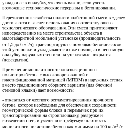
укладки ее в опалубку, что очень важно, если учесть
возможные технологические перерывы в бетонировании.
Перечисленные свойства полистиролбетонной смеси в «деле»
достигаются и за счет использования соответствующего
технологического оборудования. Эти смеси приготовляют
непосредственно на месте строительства объекта в
малогабаритной мобильной установке (производительность
3
от 1,5 до 6 м
/ч), транспортируют с помощью бетононасосов
этой установки и укладывают с их же помощью в несъемную
опалубку наружных стен или на утепляемые покрытия
(перекрытия).
Применение монолитного теплоизоляционного
полистиролбетона с высокопоризованной и
пластифицированной матрицей (МПВМ) в наружных стенах
вместо традиционного сборного варианта (для блочной
стеновой кладки) дает возможность:
- отказаться от жесткого регламентированиия прочности
бетона, которое необходимо для обеспечения сохранности
геометрической формы блоков и перемычек при их
транспортировании на стройплощадку, разгрузке и
возведении стен, и уменьшить требуемую плотность
3
монолитного полистиролбетона как минимум на 100 кг/м
(с