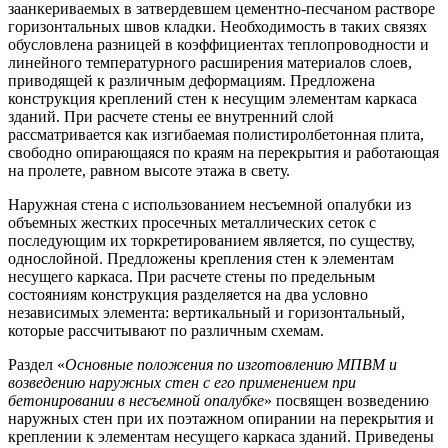
заанкериваемых в затвердевшем цементно-песчаном растворе
горизонтальных швов кладки. Необходимость в таких связях
обусловлена разницей в коэффициентах теплопроводности и
линейного температурного расширения материалов слоев,
приводящей к различным деформациям. Предложена
конструкция креплений стен к несущим элементам каркаса
зданий. При расчете стены ее внутренний слой
рассматривается как изгибаемая полистиролбетонная плита,
свободно опирающаяся по краям на перекрытия и работающая
на пролете, равном высоте этажа в свету.
Наружная стена с использованием несъемной опалубки из
объемных жестких просечных металлических сеток с
последующим их торкретированием является, по существу,
однослойной. Предложены крепления стен к элементам
несущего каркаса. При расчете стены по предельным
состояниям конструкция разделяется на два условно
независимых элемента: вертикальный и горизонтальный,
которые рассчитывают по различным схемам.
Раздел «
Основные положения по изготовлению МПВМ и
возведению наружных стен с его применением при
бетонировании в несъемной опалубке
» посвящен возведению
наружных стен при их поэтажном опирании на перекрытия и
креплении к элементам несущего каркаса зданий. Приведены