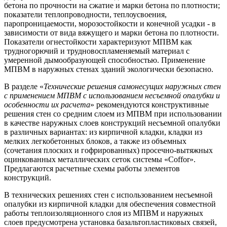
бетона по прочности на сжатие и марки бетона по плотности;
показатели теплопроводности, теплоусвоения,
паропроницаемости, морозостойкости и конечной усадки - в
зависимости от вида вяжущего и марки бетона по плотности.
Показатели огнестойкости характеризуют МПВМ как
трудногорючий и трудновоспламеняемый материал с
умеренной дымообразующей способностью. Применение
МПВМ в наружных стенах зданий экологически безопасно.
В разделе «
Технические решения самонесущих наружных стен
с применением МПВМ с использованием несъемной опалубки и
особенности их расчета
» рекомендуются конструктивные
решения стен со средним слоем из МПВМ при использовании
в качестве наружных слоев конструкций несъемной опалубки
в различных вариантах: из кирпичной кладки, кладки из
мелких легкобетонных блоков, а также из объемных
(сочетания плоских и гофрированных) просечно-вытяжных
оцинкованных металлических сеток системы «Coffor».
Предлагаются расчетные схемы работы элементов
конструкций.
В технических решениях стен с использованием несъемной
опалубки из кирпичной кладки для обеспечения совместной
работы теплоизоляционного слоя из МПВМ и наружных
слоев предусмотрена установка базальтопластиковых связей,