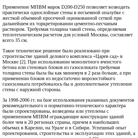
Применение МПВМ марок D200-D250 позволяет возводить
практически однослойные стены в несъемной опалубке с
жесткой объемной просечной оцинкованной сеткой при
дальнейшем их торкретировании цементно-песчаным
раствором. Требуемая толщина такой стены, определяемая
теплотехническим расчетом для условий Москвы, составляет
всего 35 см.
Такое техническое решение было реализовано при
строительстве зданий делового комплекса «Царев сад» в
Москве [2]. При использовании монолитного ячеистого
бетона или стеновых блоков из газосиликата требуемая
толщина стены была бы как минимум в 2 раза больше, а при
применении блоков из недостаточно морозостойкого
газосиликата потребовалось бы и дополнительное утепление
стены с наружной стороны.
За 1998-2006 гг. на базе использования указанных документов
рекомендательного и нормативно-технического характера
были спроектированы, возведены или утеплены с
применением МПВМ ограждающие конструкции зданий
более чем в 20 регионах страны, причем в наибольших
объемах в Карелии, на Урале и в Сибири. Успешный опыт
проектирования, строительства и эксплуатации этих зданий, а