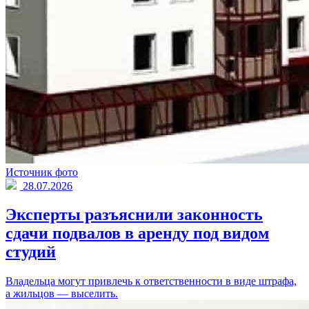
Источник фото
28.07.2026
Эксперты разъяснили законность
сдачи подвалов в аренду под видом
студий
Владельца могут привлечь к ответственности в виде штрафа,
а жильцов — выселить.