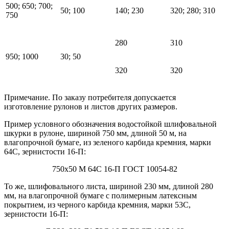
500; 650; 700;
50; 100
140; 230
320; 280; 310
750
280
310
950; 1000
30; 50
320
320
Примечание. По заказу потребителя допускается
изготовление рулонов и листов других размеров.
Пример условного обозначения водостойкой шлифовальной
шкурки в рулоне, шириной 750 мм, длиной 50 м, на
влагопрочной бумаге, из зеленого карбида кремния, марки
64С, зернистости 16-П:
750х50 М 64С 16-П ГОСТ 10054-82
То же, шлифовального листа, шириной 230 мм, длиной 280
мм, на влагопрочной бумаге с полимерным латексным
покрытием, из черного карбида кремния, марки 53С,
зернистости 16-П: