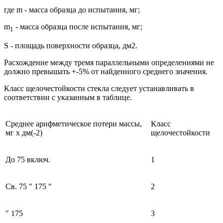
где m - масса образца до испытания, мг;
m
- масса образца после испытания, мг;
1
S - площадь поверхности образца, дм2.
Расхождение между тремя параллельными определениями не
должно превышать +-5% от найденного среднего значения.
Класс щелочестойкости стекла следует устанавливать в
соответствии с указанным в таблице.
Среднее арифметическое потери массы,
Класс
мг x дм(-2)
щелочестойкости
До 75 включ.
1
Св. 75 " 175 "
2
" 175
3