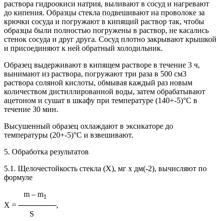
раствора гидроокиси натрия, выливают в сосуд и нагревают
до кипения. Образцы стекла подвешивают на проволоке за
крючки сосуда и погружают в кипящий раствор так, чтобы
образцы были полностью погружены в раствор, не касались
стенок сосуда и друг друга. Сосуд плотно закрывают крышкой
и присоединяют к ней обратный холодильник.
Образец выдерживают в кипящем растворе в течение 3 ч,
вынимают из раствора, погружают три раза в 500 см3
раствора соляной кислоты, обмывая каждый раз новым
количеством дистиллированной воды, затем обрабатывают
ацетоном и сушат в шкафу при температуре (140+-5)°С в
течение 30 мин.
Высушенный образец охлаждают в эксикаторе до
температуры (20+-5)°С и взвешивают.
5. Обработка результатов
5.1. Щелочестойкость стекла (X), мг х дм(-2), вычисляют по
формуле
m – m
1
Х = ───────,
S