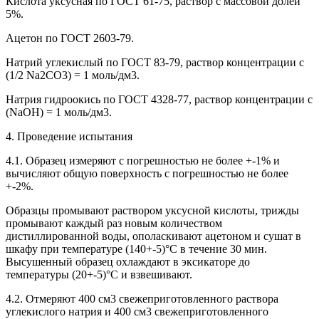
Кислота уксусная по ГОСТ 61-75, раствор с массовой долей
5%.
Ацетон по ГОСТ 2603-79.
Натрий углекислый по ГОСТ 83-79, раствор концентрации с
(1/2 Na2CO3) = 1 моль/дм3.
Натрия гидроокись по ГОСТ 4328-77, раствор концентрации с
(NaOH) = 1 моль/дм3.
4. Проведение испытания
4.1. Образец измеряют с погрешностью не более +-1% и
вычисляют общую поверхность с погрешностью не более
+-2%.
Образцы промывают раствором уксусной кислоты, трижды
промывают каждый раз новым количеством
дистиллированной воды, ополаскивают ацетоном и сушат в
шкафу при температуре (140+-5)°С в течение 30 мин.
Высушенный образец охлаждают в эксикаторе до
температуры (20+-5)°С и взвешивают.
4.2. Отмеряют 400 см3 свежеприготовленного раствора
углекислого натрия и 400 см3 свежеприготовленного