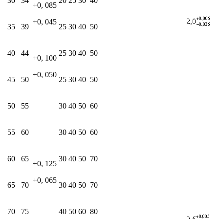
30
34
20
25
30
40
+0, 085
+0, 045
35
39
25
30
40
50
40
44
25
30
40
50
+0, 100
+0, 050
45
50
25
30
40
50
50
55
30
40
50
60
55
60
30
40
50
60
60
65
30
40
50
70
+0, 125
+0, 065
65
70
30
40
50
70
70
75
40
50
60
80