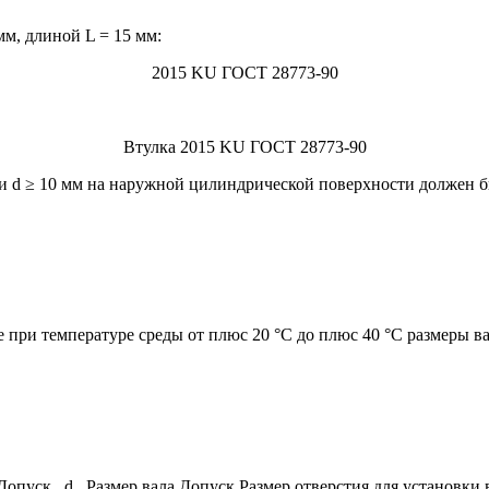
мм, длиной L = 15 мм:
2015 KU ГОСТ 28773-90
Втулка 2015 KU ГОСТ 28773-90
и d ≥ 10 мм на наружной цилиндрической поверхности должен б
при температуре среды от плюс 20 °С до плюс 40 °С размеры ва
Допуск
d
Размер вала
Допуск
Размер отверстия для установки 