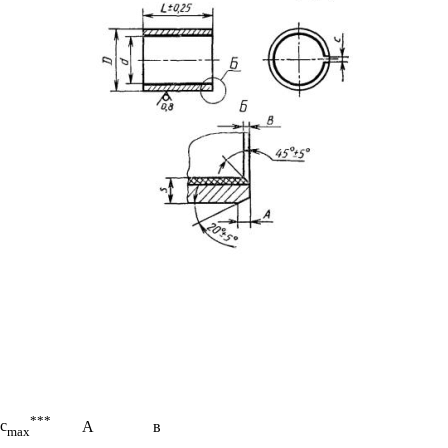
***
с
А
в
max