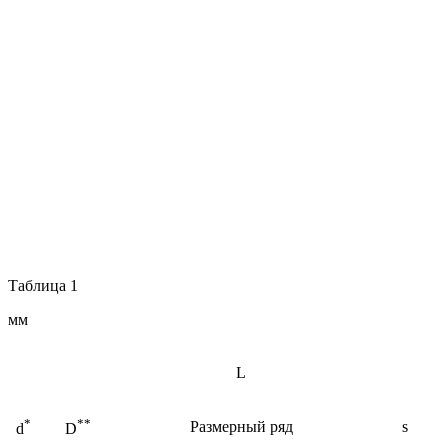
Таблица 1
мм
L
*
**
Размерный ряд
s
d
D