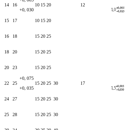
14
16
10
15
20
12
+0, 030
15
17
10
15
20
16
18
15
20
25
18
20
15
20
25
20
23
15
20
25
+0, 075
22
25
15
20
25
30
17
+0, 035
24
27
15
20
25
30
25
28
15
20
25
30