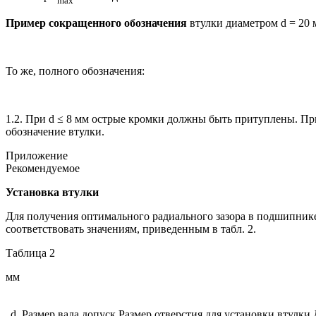
Пример сокращенного обозначения
втулки диаметром d = 20 
То же, полного обозначения:
1.2. При d ≤ 8 мм острые кромки должны быть притуплены. Пр
обозначение втулки.
Приложение
Рекомендуемое
Установка втулки
Для получения оптимального радиального зазора в подшипнике 
соответствовать значениям, приведенным в табл. 2.
Таблица 2
мм
d
Размер вала
допуск
Размер отверстия для установки втулки