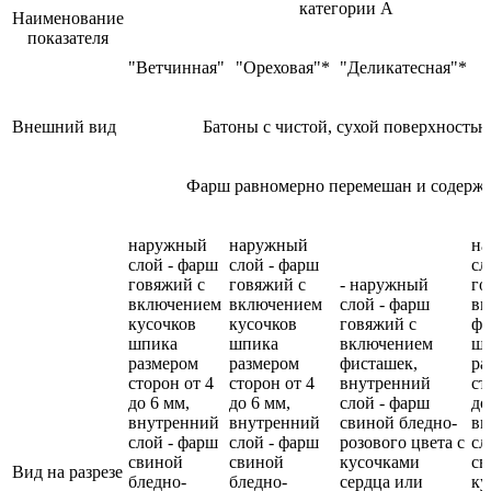
категории А
Наименование
показателя
"Ветчинная"
"Ореховая"*
"Деликатесная"*
Внешний вид
Батоны с чистой, сухой поверхностью
Фарш равномерно перемешан и содержи
наружный
наружный
на
слой - фарш
слой - фарш
сл
говяжий с
говяжий с
- наружный
го
включением
включением
слой - фарш
вк
кусочков
кусочков
говяжий с
фи
шпика
шпика
включением
шп
размером
размером
фисташек,
ра
сторон от 4
сторон от 4
внутренний
ст
до 6 мм,
до 6 мм,
слой - фарш
до
внутренний
внутренний
свиной бледно-
вн
слой - фарш
слой - фарш
розового цвета с
сл
свиной
свиной
кусочками
св
Вид на разрезе
бледно-
бледно-
сердца или
ку