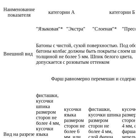
Наименование
категории А
категории Б
показателя
"Языковая"*
"Экстра"
"Слоеная"*
"Пресс
Батоны с чистой, сухой поверхностью. Под обо
батоны колбас должны быть покрыты слоем шп
Внешний вид
толщиной не более 5 мм. Шпик белого цвета,
допускается с розоватым оттенком
Фарш равномерно перемешан и содержи
фисташки,
кусочки
шпика
кусочки
фисташки,
кусочк
размером
языка
кусочки шпика
размер
сторон не
размером
размером
сторон 
более 4 мм,
сторон не
сторон не
4 мм, с
кусочки
более 6
более 4 мм,
фарша
Вид на разрезе
языка
мм, или
слой фарша
чередуе