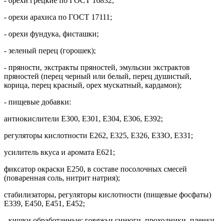
- орехи грецкие по ГОСТ 16832;
- орехи арахиса по ГОСТ 17111;
- орехи фундука, фисташки;
- зеленый перец (горошек);
- пряности, экстракты пряностей, эмульсии экстрактов
пряностей (перец черный или белый, перец душистый,
корица, перец красный, орех мускатный, кардамон);
- пищевые добавки:
антиокислители Е300, Е301, Е304, Е306, Е392;
регуляторы кислотности Е262, Е325, Е326, ЕЗЗО, Е331;
усилитель вкуса и аромата Е621;
фиксатор окраски Е250, в составе посолочных смесей
(поваренная соль, нитрит натрия);
стабилизаторы, регуляторы кислотности (пищевые фосфаты)
Е339, Е450, Е451, Е452;
- кишки обработанные: говяжьи синюги, проходники, пленки