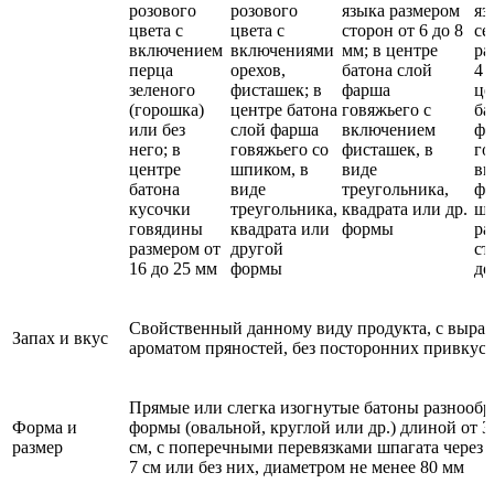
розового
розового
языка размером
яз
цвета с
цвета с
сторон от 6 до 8
се
включением
включениями
мм; в центре
ра
перца
орехов,
батона слой
4 
зеленого
фисташек; в
фарша
це
(горошка)
центре батона
говяжьего с
ба
или без
слой фарша
включением
фа
него; в
говяжьего со
фисташек, в
го
центре
шпиком, в
виде
вк
батона
виде
треугольника,
фи
кусочки
треугольника,
квадрата или др.
шп
говядины
квадрата или
формы
ра
размером от
другой
ст
16 до 25 мм
формы
до
Свойственный данному виду продукта, с выр
Запах и вкус
ароматом пряностей, без посторонних привкуса
Прямые или слегка изогнутые батоны разнообр
Форма и
формы (овальной, круглой или др.) длиной от 3
размер
см, с поперечными перевязками шпагата через 
7 см или без них, диаметром не менее 80 мм