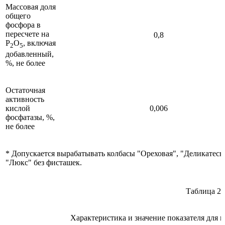
Массовая доля
общего
фосфора в
пересчете на
0,8
P
O
, включая
2
5
добавленный,
%, не более
Остаточная
активность
кислой
0,006
фосфатазы, %,
не более
* Допускается вырабатывать колбасы "Ореховая", "Деликатесн
"Люкс" без фисташек.
Таблица 2
Характеристика и значение показателя для к