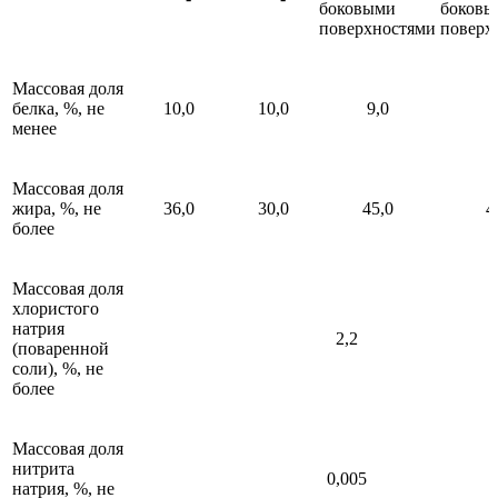
боковыми
боковы
поверхностями
поверх
Массовая доля
белка, %, не
10,0
10,0
9,0
9
менее
Массовая доля
жира, %, не
36,0
30,0
45,0
4
более
Массовая доля
хлористого
натрия
2,2
(поваренной
соли), %, не
более
Массовая доля
нитрита
0,005
натрия, %, не