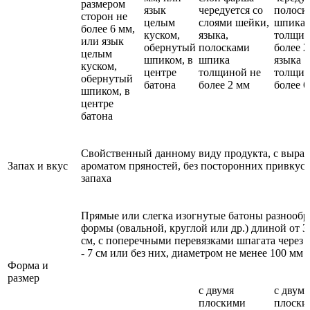
размером
язык
чередуется со
полоск
сторон не
целым
слоями шейки,
шпика
более 6 мм,
куском,
языка,
толщин
или язык
обернутый
полосками
более 2
целым
шпиком, в
шпика
языка
куском,
центре
толщиной не
толщин
обернутый
батона
более 2 мм
более 6
шпиком, в
центре
батона
Свойственный данному виду продукта, с выр
Запах и вкус
ароматом пряностей, без посторонних привкуса
запаха
Прямые или слегка изогнутые батоны разнообр
формы (овальной, круглой или др.) длиной от 3
см, с поперечными перевязками шпагата через 
- 7 см или без них, диаметром не менее 100 мм
Форма и
размер
с двумя
с двумя
плоскими
плоски
-
-