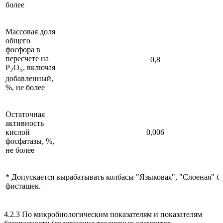
более
Массовая доля
общего
фосфора в
пересчете на
0,8
P
O
, включая
2
5
добавленный,
%, не более
Остаточная
активность
кислой
0,006
фосфатазы, %,
не более
* Допускается вырабатывать колбасы "Языковая", "Слоеная" б
фисташек.
4.2.3 По микробиологическим показателям и показателям