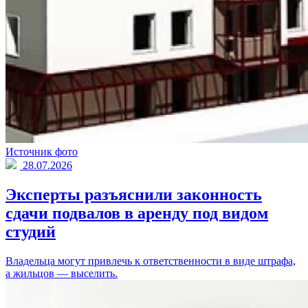
Источник фото
28.07.2026
Эксперты разъяснили законность
сдачи подвалов в аренду под видом
студий
Владельца могут привлечь к ответственности в виде штрафа,
а жильцов — выселить.