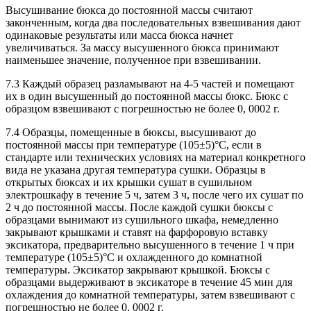
Высушивание бюкса до постоянной массы считают
законченным, когда два последовательных взвешивания дают
одинаковые результаты или масса бюкса начнет
увеличиваться. За массу высушенного бюкса принимают
наименьшее значение, полученное при взвешивании.
7.3 Каждый образец разламывают на 4-5 частей и помещают
их в один высушенный до постоянной массы бюкс. Бюкс с
образцом взвешивают с погрешностью не более 0, 0002 г.
7.4 Образцы, помещенные в бюксы, высушивают до
постоянной массы при температуре (105±5)°C, если в
стандарте или технических условиях на материал конкретного
вида не указана другая температура сушки. Образцы в
открытых бюксах и их крышки сушат в сушильном
электрошкафу в течение 5 ч, затем 3 ч, после чего их сушат по
2 ч до постоянной массы. После каждой сушки бюксы с
образцами вынимают из сушильного шкафа, немедленно
закрывают крышками и ставят на фарфоровую вставку
эксикатора, предварительно высушенного в течение 1 ч при
температуре (105±5)°C и охлажденного до комнатной
температуры. Эксикатор закрывают крышкой. Бюксы с
образцами выдерживают в эксикаторе в течение 45 мин для
охлаждения до комнатной температуры, затем взвешивают с
погрешностью не более 0, 0002 г.