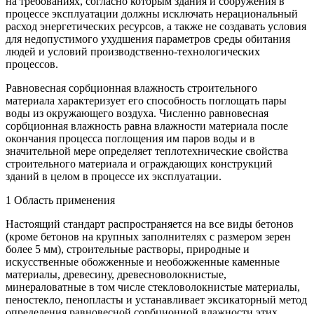
на требованиях, согласно которым здания и сооружения в
процессе эксплуатации должны исключать нерациональный
расход энергетических ресурсов, а также не создавать условия
для недопустимого ухудшения параметров среды обитания
людей и условий производственно-технологических
процессов.
Равновесная сорбционная влажность строительного
материала характеризует его способность поглощать пары
воды из окружающего воздуха. Численно равновесная
сорбционная влажность равна влажности материала после
окончания процесса поглощения им паров воды и в
значительной мере определяет теплотехнические свойства
строительного материала и ограждающих конструкций
зданий в целом в процессе их эксплуатации.
1 Область применения
Настоящий стандарт распространяется на все виды бетонов
(кроме бетонов на крупных заполнителях с размером зерен
более 5 мм), строительные растворы, природные и
искусственные обожженные и необожженные каменные
материалы, древесину, древесноволокнистые,
минераловатные в том числе стекловолокнистые материалы,
пеностекло, пенопласты и устанавливает эксикаторный метод
определения равновесной сорбционной влажности этих