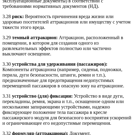
эксплуатационные документы) в соответствии с
требованиями нормативных документов (НД).
3.28
риск:
Вероятность причинения вреда жизни или
здоровью посетителей аттракционов или имуществу с учетом
тяжести этого вреда.
3.29
темный аттракцион:
Аттракцион, расположенный в
помещении, в котором для создания одного из
развлекательных эффектов полностью или частично
выключают освещение.
3.30
устройства для удерживания (пассажиров):
Компоненты аттракциона (например, сиденья, подножки,
перила, дуги безопасности, штанги, ремни и т.п.),
предназначенные для предотвращения недопустимых
перемещений пассажиров в опасную зону на аттракционе.
3.31
устройство (для) фиксации:
Устройство в виде дуги,
перекладины, ремня, экрана и т.п., оснащенное одним или
несколькими запирающими устройствами, надежно
фиксирующее положение тела пассажира в кресле
пассажирского модуля для безопасного восприятия ускорений
и ограничивающее его недопустимые перемещения.
3.32
формуляр (аттракциона):
Документ,