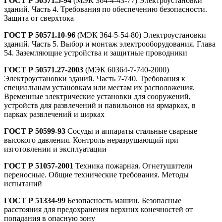
ГОСТ Р 50571.5-94
(МЭК 364-4-43-77) Электроустановки
зданий. Часть 4. Требования по обеспечению безопасности.
Защита от сверхтока
ГОСТ Р 50571.10-96
(МЭК 364-5-54-80) Электроустановки
зданий. Часть 5. Выбор и монтаж электрооборудования. Глава
54. Заземляющие устройства и защитные проводники
ГОСТ Р 50571.27-2003
(МЭК 60364-7-740-2000)
Электроустановки зданий. Часть 7-740. Требования к
специальным установкам или местам их расположения.
Временные электрические установки для сооружений,
устройств для развлечений и павильонов на ярмарках, в
парках развлечений и цирках
ГОСТ Р 50599-93
Сосуды и аппараты стальные сварные
высокого давления. Контроль неразрушающий при
изготовлении и эксплуатации
ГОСТ Р 51057-2001
Техника пожарная. Огнетушители
переносные. Общие технические требования. Методы
испытаний
ГОСТ Р 51334-99
Безопасность машин. Безопасные
расстояния для предохранения верхних конечностей от
попадания в опасную зону