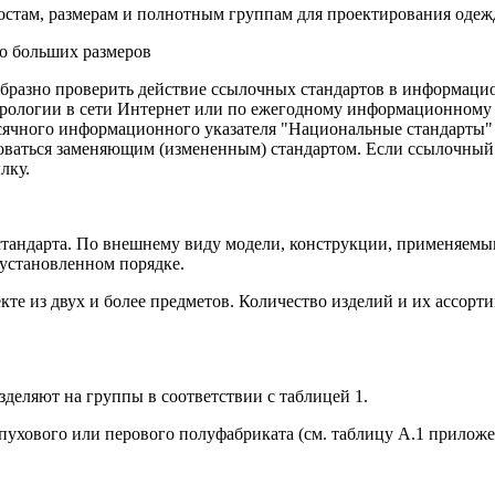
стам, размерам и полнотным группам для проектирования оде
о больших размеров
бразно проверить действие ссылочных стандартов в информацио
трологии в сети Интернет или по ежегодному информационному
есячного информационного указателя "Национальные стандарты" 
оваться заменяющим (измененным) стандартом. Если ссылочный с
лку.
стандарта. По внешнему виду модели, конструкции, применяемы
 установленном порядке.
те из двух и более предметов. Количество изделий и их ассорт
зделяют на группы в соответствии с таблицей 1.
пухового или перового полуфабриката (см. таблицу А.1 приложе