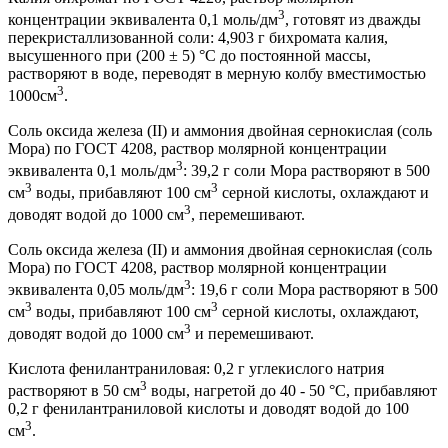
3
концентрации эквивалента 0,1 моль/дм
, готовят из дважды
перекристаллизованной соли: 4,903 г бихромата калия,
высушенного при (200 ± 5) °С до постоянной массы,
растворяют в воде, переводят в мерную колбу вместимостью
3
1000см
.
Соль оксида железа (II) и аммония двойная сернокислая (соль
Мора) по ГОСТ 4208, раствор молярной концентрации
3
эквивалента 0,1 моль/дм
: 39,2 г соли Мора растворяют в 500
3
3
см
воды, прибавляют 100 см
серной кислоты, охлаждают и
3
доводят водой до 1000 см
, перемешивают.
Соль оксида железа (II) и аммония двойная сернокислая (соль
Мора) по ГОСТ 4208, раствор молярной концентрации
3
эквивалента 0,05 моль/дм
: 19,6 г соли Мора растворяют в 500
3
3
см
воды, прибавляют 100 см
серной кислоты, охлаждают,
3
доводят водой до 1000 см
и перемешивают.
Кислота фенилантраниловая: 0,2 г углекислого натрия
3
растворяют в 50 см
воды, нагретой до 40 - 50 °С, прибавляют
0,2 г фенилантраниловой кислоты и доводят водой до 100
3
см
.