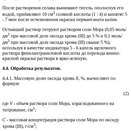
После растворения сплава вынимают тигель, ополоснув его
3
водой, прибавляют 10 см
соляной кислоты (1 : 4) и кипятят 5
- 7 мин после исчезновения окраски перманганата калия.
Остывший раствор титруют раствором соли Мора (0,05 моль/
3
дм
при массовой доле оксида хрома (III) до 5 % и 0,1 моль/
3
дм
при массовой доле оксида хрома (III) свыше 5 %),
используя в качестве индикатора 5 - 6 капель щелочного
раствора фенилантраниловой кислоты до перехода винно-
красной окраски раствора в ярко-зеленую.
4.4. Обработка результатов.
4.4.1. Массовую долю оксида хрома
X
, %, вычисляют по
формуле
(2)
где
V
- объем раствора соли Мора, израсходованного на
3
титрование, см
;
С
- массовая концентрация раствора соли Мора по оксиду
3
хрома (III), г/см
;