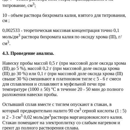
3
титрование, см
;
10 - объем раствора бихромата калия, взятого для титрования,
см ;
0,002533 - теоретическая массовая концентрация точно 0,1
3
моль/дм
раствора бихромата калия по оксиду хрома (III), г/
3
см
.
4.3. Проведение анализа.
Навеску пробы массой 0,5 г (при массовой доле оксида хрома
(III) до 5 %), массой 0,2 г (при массовой доле оксида хрома
(III) до 30 %) или 0,1 г (при массовой доле оксида хрома (III)
свыше 30 %) смешивают в платиновом тигле с 5 - 6 г смеси
для сплавления и сплавляют в муфельной печи при
температуре (1000 ± 50) °С в течение 20 - 50 мин до полного
разложения навески пробы.
Остывший сплав вместе с тиглем опускают в стакан, в
3
который предварительно налито 90 см
серной кислоты (1 : 5)
3
3
и 2 - 3 см
0,02 моль/дм
раствора марганцовокислого калия.
Стакан помещают на электроплитку со слабым нагревом и
греют до полного растворения сплава.