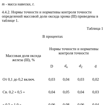
т
- масса навески, г.
4.4.2. Нормы точности и нормативы контроля точности
определений массовой доли оксида хрома (III) приведены в
таблице 1.
Таблица 1
В процентах
Нормы точности и нормативы
контроля точности
Массовая доля оксида
железа (III), %
d
d
D
d
к
2
От 0,1 до 0,2 включ.
0,03
0,04
0,03
0,02
Св. 0,2 » 0,5 »
0,04
0,05
0,04
0,03
» 0,5 » 1,0 »
0,06
0,08
0,06
0,04