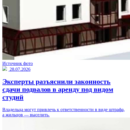
Источник фото
28.07.2026
Эксперты разъяснили законность
сдачи подвалов в аренду под видом
студий
Владельца могут привлечь к ответственности в виде штрафа,
а жильцов — выселить.