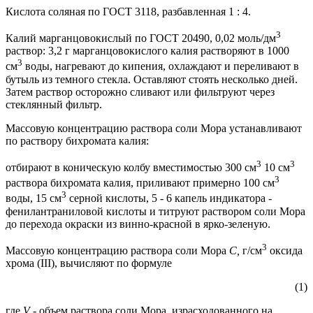
Кислота соляная по ГОСТ 3118, разбавленная 1 : 4.
3
Калий марганцовокислый по ГОСТ 20490, 0,02 моль/дм
раствор: 3,2 г марганцовокислого калия растворяют в 1000
3
см
воды, нагревают до кипения, охлаждают и переливают в
бутыль из темного стекла. Оставляют стоять несколько дней.
Затем раствор осторожно сливают или фильтруют через
стеклянный фильтр.
Массовую концентрацию раствора соли Мора устанавливают
по раствору бихромата калия:
3
3
отбирают в коническую колбу вместимостью 300 см
10 см
3
раствора бихромата калия, приливают примерно 100 см
3
воды, 15 см
серной кислоты, 5 - 6 капель индикатора -
фенилантраниловой кислоты и титруют раствором соли Мора
до перехода окраски из винно-красной в ярко-зеленую.
3
Массовую концентрацию раствора соли Мора
С,
г/см
оксида
хрома (III), вычисляют по формуле
(1)
где
V
- объем раствора соли Мора, израсходованного на