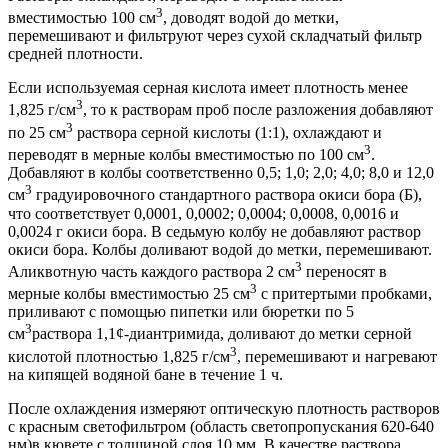
3
вместимостью 100 см
, доводят водой до метки,
перемешивают и фильтруют через сухой складчатый фильтр
средней плотности.
Если используемая серная кислота имеет плотность менее
3
1,825 г/см
, то к растворам проб после разложения добавляют
3
по 25 см
раствора серной кислоты (1:1), охлаждают и
3
переводят в мерные колбы вместимостью по 100 см
.
Добавляют в колбы соответственно 0,5; 1,0; 2,0; 4,0; 8,0 и 12,0
3
см
градуировочного стандартного раствора окиси бора (Б),
что соответствует 0,0001, 0,0002; 0,0004; 0,0008, 0,0016 и
0,0024 г окиси бора. В седьмую колбу не добавляют раствор
окиси бора. Колбы доливают водой до метки, перемешивают.
3
Аликвотную часть каждого раствора 2 см
переносят в
3
мерные колбы вместимостью 25 см
с притертыми пробками,
приливают с помощью пипетки или бюретки по 5
3
см
раствора 1,1¢-диантримида, доливают до метки серной
3
кислотой плотностью 1,825 г/см
, перемешивают и нагревают
на кипящей водяной бане в течение 1 ч.
После охлаждения измеряют оптическую плотность растворов
с красным светофильтром (область светопропускания 620-640
нм)в кювете с толщиной слоя 10 мм. В качестве раствора