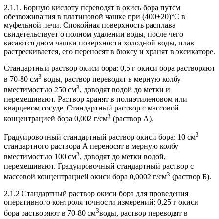
2.1.1. Борную кислоту переводят в окись бора путем
обезвоживания в платиновой чашке при (400±20)°С в
муфельной печи. Спокойная поверхность расплава
свидетельствует о полном удалении воды, после чего
касаются дном чашки поверхности холодной воды, плав
растрескивается, его переносят в бюксу и хранят в эксикаторе.
Стандартный раствор окиси бора: 0,5 г окиси бора растворяют
3
в 70-80 см
воды, раствор переводят в мерную колбу
3
вместимостью 250 см
, доводят водой до метки и
перемешивают. Раствор хранят в полиэтиленовом или
кварцевом сосуде. Стандартный раствор с массовой
3
концентрацией бора 0,002 г/см
(раствор А).
3
Градуировочный стандартный раствор окиси бора: 10 см
стандартного раствора А переносят в мерную колбу
3
вместимостью 100 см
, доводят до метки водой,
перемешивают. Градуировочный стандартный раствор с
3
массовой концентрацией окиси бора 0,0002 г/см
(раствор Б).
2.1.2 Стандартный раствор окиси бора для проведения
оперативного контроля точности измерений: 0,25 г окиси
3
бора растворяют в 70-80 см
воды, раствор переводят в