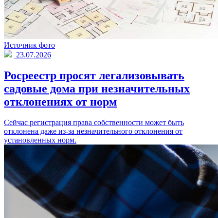
Источник фото
23.07.2026
Росреестр просят легализовывать
садовые дома при незначительных
отклонениях от норм
Сейчас регистрация права собственности может быть
отклонена даже из-за незначительного отклонения от
установленных норм.