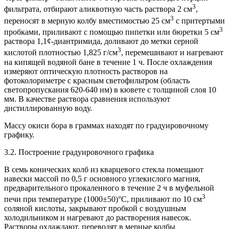
3
фильтрата, отбирают аликвотную часть раствора 2 см
,
3
переносят в мерную колбу вместимостью 25 см
с притертыми
3
пробками, приливают с помощью пипетки или бюретки 5 см
раствора 1,1¢-диантримида, доливают до метки серной
3
кислотой плотностью 1,825 г/см
, перемешивают и нагревают
на кипящей водяной бане в течение 1 ч. После охлаждения
измеряют оптическую плотность растворов на
фотоколориметре с красным светофильтром (область
светопропускания 620-640 нм) в кювете с толщиной слоя 10
мм. В качестве раствора сравнения используют
дистиллированную воду.
Массу окиси бора в граммах находят по градуировочному
графику.
3.2. Построение градуировочного графика
В семь конических колб из кварцевого стекла помещают
навески массой по 0,5 г основного углекислого магния,
предварительного прокаленного в течение 2 ч в муфельной
3
печи при температуре (1000±50)°С, приливают по 10 см
соляной кислоты, закрывают пробкой с воздушным
холодильником и нагревают до растворения навесок.
Растворы охлаждают, переводят в мерные колбы