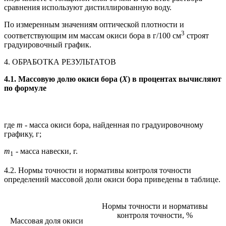
сравнения используют дистиллированную воду.
По измеренным значениям оптической плотности и
3
соответствующим им массам окиси бора в г/100 см
строят
градуировочный график.
4. ОБРАБОТКА РЕЗУЛЬТАТОВ
4.1. Массовую долю окиси бора (
X
) в процентах вычисляют
по формуле
где
т -
масса окиси бора, найденная по градуировочному
графику, г;
т
-
масса навески, г.
1
4.2. Нормы точности и нормативы контроля точности
определений массовой доли окиси бора приведены в таблице.
Нормы точности и нормативы
контроля точности, %
Массовая доля окиси