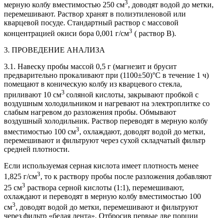
3
мерную колбу вместимостью 250 см
, доводят водой до метки,
перемешивают. Раствор хранят в полиэтиленовой или
кварцевой посуде. Стандартный раствор с массовой
3
концентрацией окиси бора 0,001 г/см
( раствор В).
3. ПРОВЕДЕНИЕ АНАЛИЗА
3.1. Навеску пробы массой 0,5 г (магнезит и брусит
предварительно прокаливают при (1100±50)°С в течение 1 ч)
помещают в коническую колбу из кварцевого стекла,
3
приливают 10 см
соляной кислоты, закрывают пробкой с
воздушным холодильником и нагревают на электроплитке со
слабым нагревом до разложения пробы. Обмывают
воздушный холодильник. Раствор переводят в мерную колбу
3
вместимостью 100 см
, охлаждают, доводят водой до метки,
перемешивают и фильтруют через сухой складчатый фильтр
средней плотности.
Если используемая серная кислота имеет плотность менее
3
1,825 г/см
, то к раствору пробы после разложения добавляют
3
25 см
раствора серной кислоты (1:1), перемешивают,
охлаждают и переводят в мерную колбу вместимостью 100
3
см
, доводят водой до метки, перемешивают и фильтруют
через фильтр «белая лента». Отбросив первые две порции