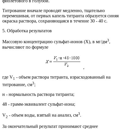
фиолетового в голубой.
Титрование вначале проводят медленно, тщательно
перемешивая, от первых капель титранта образуется синяя
окраска раствора, сохраняющаяся в течение 30 - 40 с.
5. Обработка результатов
3
Массовую концентрацию сульфат-ионов (X), в мг/дм
,
вычисляют по формуле
,
где V
- объем раствора титранта, израсходованный на
1
3
титрование, см
;
н - нормальность раствора титранта;
48 - грамм-эквивалент сульфат-иона;
3
V
- объем воды, взятый на анализ, см
.
2
За окончательный результат принимают среднее