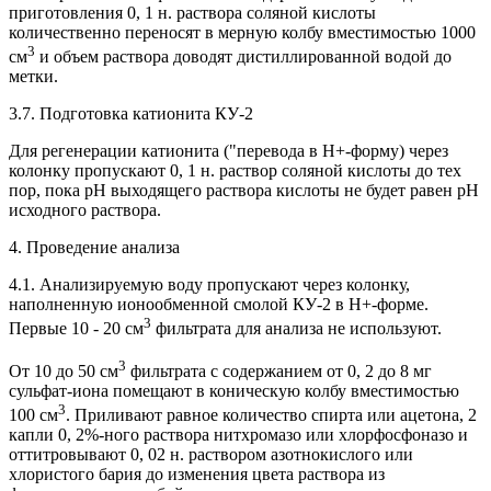
приготовления 0, 1 н. раствора соляной кислоты
количественно переносят в мерную колбу вместимостью 1000
3
см
и объем раствора доводят дистиллированной водой до
метки.
3.7. Подготовка катионита КУ-2
Для регенерации катионита ("перевода в Н+-форму) через
колонку пропускают 0, 1 н. раствор соляной кислоты до тех
пор, пока рН выходящего раствора кислоты не будет равен рН
исходного раствора.
4. Проведение анализа
4.1. Анализируемую воду пропускают через колонку,
наполненную ионообменной смолой КУ-2 в Н+-форме.
3
Первые 10 - 20 см
фильтрата для анализа не используют.
3
От 10 до 50 см
фильтрата с содержанием от 0, 2 до 8 мг
сульфат-иона помещают в коническую колбу вместимостью
3
100 см
. Приливают равное количество спирта или ацетона, 2
капли 0, 2%-ного раствора нитхромазо или хлорфосфоназо и
оттитровывают 0, 02 н. раствором азотнокислого или
хлористого бария до изменения цвета раствора из