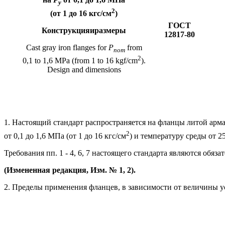
у
2
(от 1 до 16 кгс/см
)
ГОСТ
Конструкцияиразмеры
12817-80
Cast gray iron flanges for
P
from
nom
2
0,1 to 1,6 MPa (from 1 to 16 kgf/cm
).
Design and dimensions
1. Настоящий стандарт распространяется на фланцы литой арма
2
от 0,1 до 1,6 МПа (от 1 до 16 кгс/см
) и температуру среды от 2
Требования пп. 1 - 4, 6, 7 настоящего стандарта являются обя
(Измененная редакция, Изм. № 1, 2).
2. Пределы применения фланцев, в зависимости от величины ус