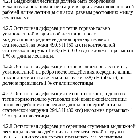
4.2.4 Выдвижная лестница должна быть оборудована
механизмом останова и фиксации выдвигаемых коленпо всей
рабочей длине лестницы с шагом, равным расстоянию между
ступеньками.
4.2.5 Остаточная деформация тетив горизонтально
установленной выдвижной лестницы после
воздействияпосредине ее длины предварительной
статической нагрузки 490,5 Н (50 кгс) и контрольной
статическойнагрузки 1569,6 Н (160 кгс) не должна превышать
1 % от длины лестницы.
4.2.6 Остаточная деформация тетив выдвижной лестницы,
установленной на ребро после воздействияпосредине длины
нижней тетивы статической нагрузки 588,6 Н (60 кгс), не
должна превышать 1 % от длинылестницы.
4.2.7 Остаточная деформация не опертого конца одной из
тетив горизонтально установленной выдвижнойлестницы
после воздействия посредине длины не опертой тетивы
статической нагрузки 294,3 Н (30 кгс) недолжна превышать 1
% от длины лестницы.
4.2.8 Остаточная деформация середины ступеньки выдвижной
лестницы после воздействия на неестатической нагрузки
3531,6 Н (360 кгс) не должна превышать 2 % от ширины