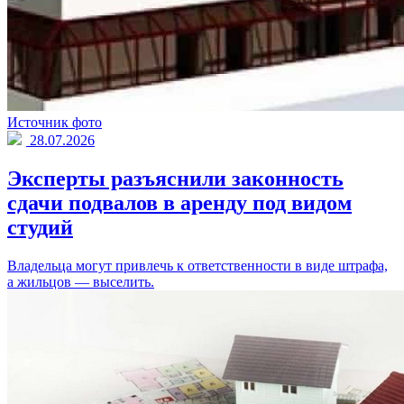
Источник фото
28.07.2026
Эксперты разъяснили законность
сдачи подвалов в аренду под видом
студий
Владельца могут привлечь к ответственности в виде штрафа,
а жильцов — выселить.