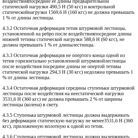
воздействияпосредине ее длины предварительной
статической нагрузки 490,5 Н (50 кгс) и контрольной
статическойнагрузки 1569,6 Н (160 кгс) не должна превышать
1 % от длины лестницы.
4.3.2 Остаточная деформация тетив штурмовой лестницы,
установленной на ребро после воздействияпосредине длины
нижней тетивы статической нагрузки 588,6 Н (60 кгс), не
должна превышать 1 % от длинылестницы.
4.3.3 Остаточная деформация не опертого конца одной из
тетив горизонтально установленной штурмовойлестницы
после воздействия посредине длины не опертой тетивы
статической нагрузки 294,3 Н (30 кгс) недолжна превышать 1
% от длины лестницы.
4.3.4 Остаточная деформация середины ступеньки штурмовой
лестницы после воздействия на неестатической нагрузки
3531,6 Н (360 кгс) не должна превышать 2 % от ширины
лестницы (колена) в свету.
4.3.5 Ступенька штурмовой лестницы должна выдерживать
без деформации статическую нагрузку не менее3531,6 Н (360
кгс), приложенную вплотную к одной из тетив.
4.3.6 Ступенька штурмовой лестницы должна выдерживать