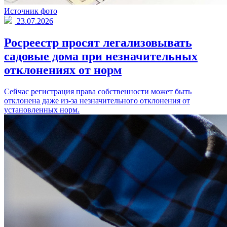
Источник фото
23.07.2026
Росреестр просят легализовывать
садовые дома при незначительных
отклонениях от норм
Сейчас регистрация права собственности может быть
отклонена даже из-за незначительного отклонения от
установленных норм.