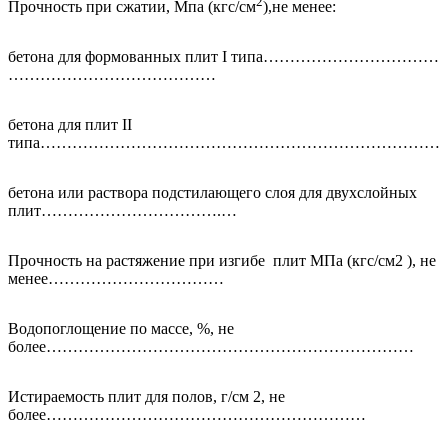
2
Прочность при сжатии, Мпа (кгс/см
),не менее:
бетона для формованных плит I типа…………………………….
…………………………………
бетона для плит II
типа…………………………………………………………………
бетона или раствора подстилающего слоя для двухслойных
плит…………………………….…
Прочность на растяжение при изгибе плит МПа (кгс/см2 ), не
менее……………………………
Водопоглощение по массе, %, не
более……………………………………………………………
Истираемость плит для полов, г/см 2, не
более……………………………………………………