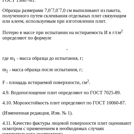
ГОСТ 13087-81.
Образцы размерами 7,0´7,0´7,0 см выпиливают из пакета,
полученного путем склеивания отдельных плит связующим
или клеем, используемым при изготовлении плит.
2
Потерю в массе при испытании на истираемость И в г/см
определяют по формуле
,
где m
- масса образца до испытания, г;
1
m
- масса образца после испытания, г;
2
2
F - площадь истираемой поверхности, см
.
4.9. Водопоглощение плит определяют по ГОСТ 7025-89.
4.10. Морозостойкость плит определяют по ГОСТ 10060-87.
(Измененная редакция, Изм. № 1).
4.11. Качество фактуры лицевой поверхности плит оценивают
осмотром с применением в необходимых случаях
измерительного инструмента.