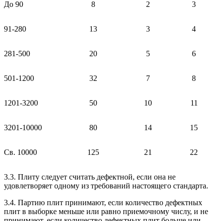
До 90
8
2
3
91-280
13
3
4
281-500
20
5
6
501-1200
32
7
8
1201-3200
50
10
11
3201-10000
80
14
15
Св. 10000
125
21
22
3.3. Плиту следует считать дефектной, если она не
удовлетворяет одному из требований настоящего стандарта.
3.4. Партию плит принимают, если количество дефектных
плит в выборке меньше или равно приемочному числу, и не
принимают, если количество дефектных плит больше или