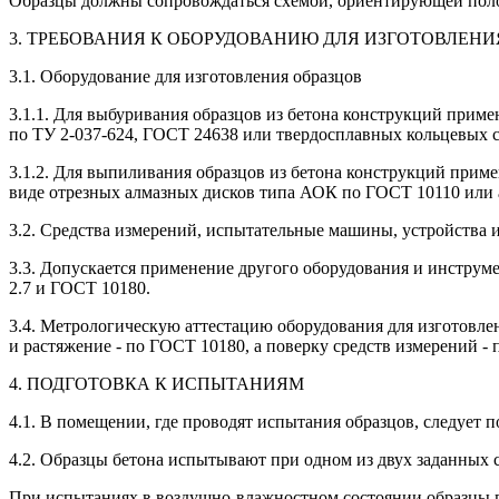
Образцы должны сопровождаться схемой, ориентирующей полож
3. ТРЕБОВАНИЯ К ОБОРУДОВАНИЮ ДЛЯ ИЗГОТОВЛЕНИ
3.1. Оборудование для изготовления образцов
3.1.1. Для выбуривания образцов из бетона конструкций прим
по ТУ 2-037-624, ГОСТ 24638 или твердосплавных кольцевых 
3.1.2. Для выпиливания образцов из бетона конструкций прим
виде отрезных алмазных дисков типа АОК по ГОСТ 10110 или а
3.2. Средства измерений, испытательные машины, устройства 
3.3. Допускается применение другого оборудования и инструм
2.7 и ГОСТ 10180.
3.4. Метрологическую аттестацию оборудования для изготовле
и растяжение - по ГОСТ 10180, а поверку средств измерений - 
4. ПОДГОТОВКА К ИСПЫТАНИЯМ
4.1. В помещении, где проводят испытания образцов, следует п
4.2. Образцы бетона испытывают при одном из двух заданных
При испытаниях в воздушно-влажностном состоянии образцы 