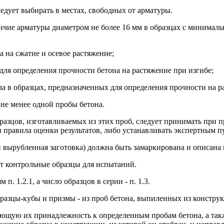
едует выбирать в местах, свободных от арматуры.
ичие арматуры диаметром не более 16 мм в образцах с минимал
а на сжатие и осевое растяжение;
 для определения прочности бетона на растяжение при изгибе;
ла в образцах, предназначенных для определения прочности на 
 не менее одной пробы бетона.
образцов, изготавливаемых из этих проб, следует принимать при
 правила оценки результатов, либо устанавливать экспертным п
вырубленная заготовка) должна быть замаркирована и описана в 
ют контрольные образцы для испытаний.
. 1.2.1, а число образцов в серии - п. 1.3.
разцы-кубы и призмы - из проб бетона, выпиленных из констру
ающую их принадлежность к определенным пробам бетона, а та