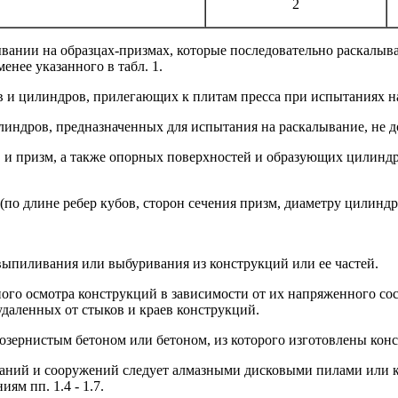
2
вании на образцах-призмах, которые последовательно раскалыва
енее указанного в табл. 1.
в и цилиндров, прилегающих к плитам пресса при испытаниях н
линдров, предназначенных для испытания на раскалывание, не 
 и призм, а также опорных поверхностей и образующих цилиндр
по длине ребер кубов, сторон сечения призм, диаметру цилиндр
 выпиливания или выбуривания из конструкций или ее частей.
льного осмотра конструкций в зависимости от их напряженного 
удаленных от стыков и краев конструкций.
козернистым бетоном или бетоном, из которого изготовлены кон
зданий и сооружений следует алмазными дисковыми пилами или 
м пп. 1.4 - 1.7.