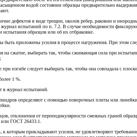
 насыщенном водой состоянии образцы предварительно выдерживаю
ают.
ичие дефектов в виде трещин, околов ребер, раковин и инородн
 журнал испытаний по п. 7.2. В случае необходимости фиксирую
 испытания образцов или об их отбраковке.
ны быть приложены усилия в процессе нагружения. При этом сле
ия на сжатие, выбирать так, чтобы сжимающая сила при испыт
;
 при изгибе следует выбирать так, чтобы она совпадала с плоск
более 1 %.
т в журнал испытаний.
илиндров определяют с помощью поверочных плиты или линейки
ейки.
зцов, отклонения от перпендикулярности смежных граней образц
 или ГОСТ 26433.1.
, к которым прикладывают усилия, не удовлетворяют требования