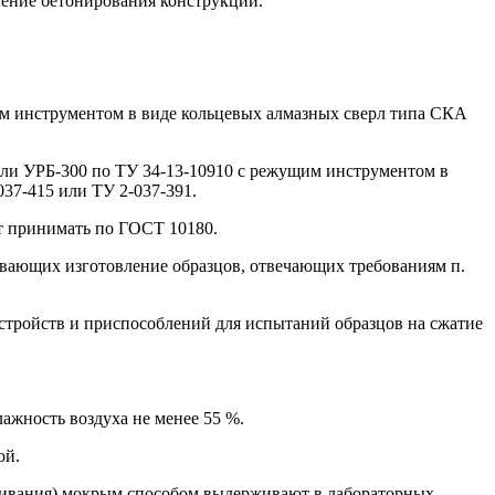
ление бетонирования конструкции.
им инструментом в виде кольцевых алмазных сверл типа СКА
или УРБ-300 по ТУ 34-13-10910 с режущим инструментом в
37-415 или ТУ 2-037-391.
ет принимать по ГОСТ 10180.
чивающих изготовление образцов, отвечающих требованиям п.
стройств и приспособлений для испытаний образцов на сжатие
лажность воздуха не менее 55 %.
ой.
ливания) мокрым способом выдерживают в лабораторных