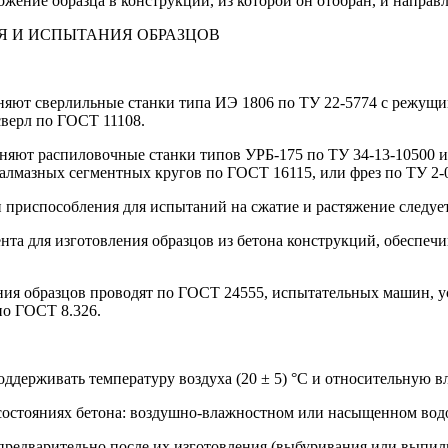
ение образца в конструкции, из которой он отобран, и направ
Я И ИСПЫТАНИЯ ОБРАЗЦОВ
еняют сверлильные станки типа ИЭ 1806 по ТУ 22-5774 с режущ
сверл по ГОСТ 11108.
еняют распиловочные станки типов УРБ-175 по ТУ 34-13-10500 
лмазных сегментных кругов по ГОСТ 16115, или фрез по ТУ 2-0
и приспособления для испытаний на сжатие и растяжение следу
ента для изготовления образцов из бетона конструкций, обеспе
ния образцов проводят по ГОСТ 24555, испытательных машин, у
по ГОСТ 8.326.
оддерживать температуру воздуха (20 ± 5) °С и относительную в
 состояниях бетона: воздушно-влажностном или насыщенном вод
предварительно после их изготовления (выбуривания или выпи