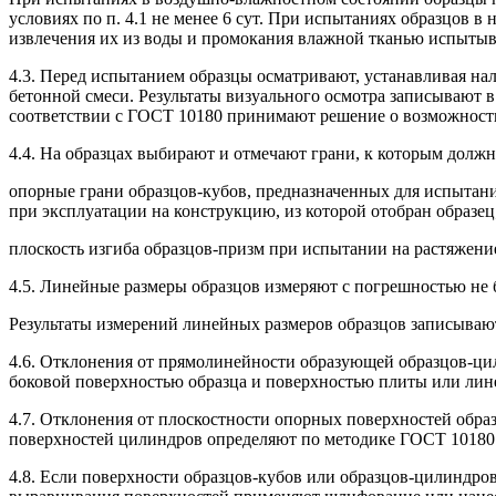
условиях по п. 4.1 не менее 6 сут. При испытаниях образцов в
извлечения их из воды и промокания влажной тканью испытыв
4.3. Перед испытанием образцы осматривают, устанавливая нал
бетонной смеси. Результаты визуального осмотра записывают в
соответствии с ГОСТ 10180 принимают решение о возможности
4.4. На образцах выбирают и отмечают грани, к которым долж
опорные грани образцов-кубов, предназначенных для испытан
при эксплуатации на конструкцию, из которой отобран образец
плоскость изгиба образцов-призм при испытании на растяжение
4.5. Линейные размеры образцов измеряют с погрешностью не 
Результаты измерений линейных размеров образцов записываю
4.6. Отклонения от прямолинейности образующей образцов-ц
боковой поверхностью образца и поверхностью плиты или лин
4.7. Отклонения от плоскостности опорных поверхностей обра
поверхностей цилиндров определяют по методике ГОСТ 10180
4.8. Если поверхности образцов-кубов или образцов-цилиндров