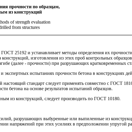
ния прочности по образцам,
ным из конструкций
hods of strength evaluation
drilled from structures
по ГОСТ 25192 и устанавливает методы определения их прочнос
из конструкций, изготовления из этих проб контрольных образцо
згибе (далее - прочности) при разрушающих кратковременных ст
х и экспертных испытаниях прочности бетона в конструкциях д
 настоящий стандарт следует применять совместно с ГОСТ 1810
ости бетона на основе результатов испытаний образцов.
нным из конструкций, следует производить по ГОСТ 10180.
силий, разрушающих выбуренные или выпиленные из конструкци
ении напряжений при этих усилиях в предположении упругой ра