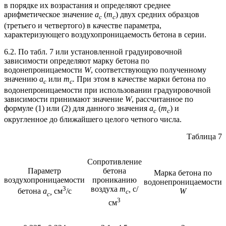
в порядке их возрастания и определяют среднее
арифметическое значение
а
(
m
) двух средних образцов
c
c
(третьего и четвертого) в качестве параметра,
характеризующего воздухопроницаемость бетона в серии.
6.2. По табл. 7 или установленной градуировочной
зависимости определяют марку бетона по
водонепроницаемости
W
, соответствующую полученному
значению
а
или
m
.
При этом в качестве марки бетона по
c
c
водонепроницаемости при использовании градуировочной
зависимости принимают значение
W
, рассчитанное по
формуле (1) или (2) для данного значения
а
(
m
) и
c
c
округленное до ближайшего целого четного числа.
Таблица 7
Сопротивление
Параметр
бетона
Марка бетона по
воздухопроницаемости
прониканию
водонепроницаемости
3
воздуха
m
,
с/
W
бетона
а
,
см
/с
c
c
3
см