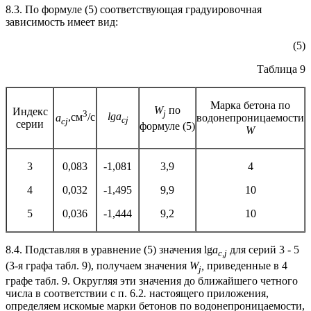
8.3. По формуле (5) соответствующая градуировочная
зависимость имеет вид:
(5)
Таблица 9
Марка бетона пo
W
по
Индекс
3
j
lga
a
,
см
/с
водонепроницаемости
cj
cj
серии
формуле (5)
W
3
0,083
-1,081
3,9
4
4
0,032
-1,495
9,9
10
5
0,036
-1,444
9,2
10
8.4. Подставляя в уравнение (5) значения lg
a
для серий 3 - 5
c
,
j
(3-я графа табл. 9), получаем значения
W
,
приведенные в 4
j
графе табл. 9. Округляя эти значения до ближайшего четного
числа в соответствии с п. 6.2
.
настоящего приложения,
определяем искомые марки бетонов по водонепроницаемости,