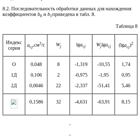
8.2. Последовательность обработки данных для нахождения
коэффициентов
b
и
b
приведена в табл. 8.
0
1
Таблица 8
Индекс
3
2
W
lg
a
W
lg
a
a
,
см
/с
(lg
a
)
j
cj
j
cj
cj
cj
серия
O
0,048
8
-1,319
-10,55
1,74
1Д
0,106
2
-0,975
-1,95
0,95
2Д
0,0046
22
-2,337
-51,41
5,46
0,1586
32
-4,631
-63,91
8,15
,
,