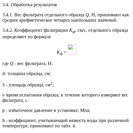
3.4. Обработка результатов
3.4.1. Вес фильтрата отдельного образца
Q
, Н, принимают как
среднее арифметическое четырех наибольших значений.
3.4.2. Коэффициент фильтрации
К
, см/с, отдельного образца
ф
определяют по формуле
К
=
ф
где
Q
-
вес фильтрата, Н;
d
-
толщина образца, см;
2
S
-
площадь образца, см
;
t
-
время испытания образца, в течение которого измеряют вес
фильтрата, с.
р -
избыточное давление в установке, Мпа;
h - коэффициент, учитывающий вязкость воды при различной
температуре, принимают по табл. 4.