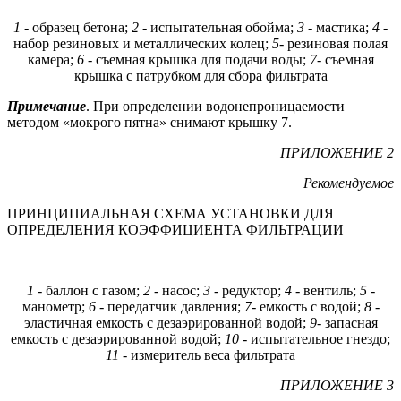
1
-
образец бетона;
2 -
испытательная обойма;
3 -
мастика;
4 -
набор резиновых и металлических колец;
5
-
резиновая полая
камера;
6 -
съемная крышка для подачи воды;
7
-
съемная
крышка с патрубком для сбора фильтрата
Примечание
. При определении водонепроницаемости
методом «мокрого пятна» снимают крышку 7.
ПРИЛОЖЕНИЕ 2
Рекомендуемое
ПРИНЦИПИАЛЬНАЯ СХЕМА УСТАНОВКИ ДЛЯ
ОПРЕДЕЛЕНИЯ КОЭФФИЦИЕНТА ФИЛЬТРАЦИИ
1
-
баллон с газом;
2 -
насос;
3 -
редуктор;
4 -
вентиль;
5 -
манометр;
6 -
передатчик давления;
7
-
емкость с водой;
8 -
эластичная емкость с дезаэрированной водой;
9
-
запасная
емкость с дезаэрированной водой;
10 -
испытательное гнездо;
11 -
измеритель веса фильтрата
ПРИЛОЖЕНИЕ 3