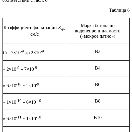
соответствии с табл. 6.
Таблица 6
Марка бетона по
Коэффициент фильтрации
К
,
ф
водонепроницаемости
см/с
(«мокрое пятно»)
-9
-9
В2
Св. 7×10
до 2×10
-9
-9
В4
» 2×10
» 7×10
-10
-9
В6
» 6×10
» 2×10
-10
-10
В8
» 1×10
» 6×10
-11
-10
В10
» 6×10
» 1×10