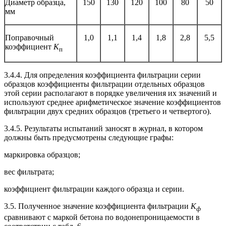
Диаметр образца,
150
130
120
100
80
50
мм
Поправочный
1,0
1,1
1,4
1,8
2,8
5,5
коэффициент
К
п
3.4.4. Для определения коэффициента фильтрации серии
образцов коэффициенты фильтрации отдельных образцов
этой серии располагают в порядке увеличения их значений и
используют среднее арифметическое значение коэффициентов
фильтрации двух средних образцов (третьего и четвертого).
3.4.5. Результаты испытаний заносят в журнал, в котором
должны быть предусмотрены следующие графы:
маркировка образцов;
вес фильтрата;
коэффициент фильтрации каждого образца и серии.
3.5. Полученное значение коэффициента фильтрации
К
ф
сравнивают с маркой бетона по водонепроницаемости в