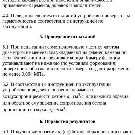
применяемых цемента, добавок и заполнителей.
4.4. Перед проведением испытаний устройство проверяют на
герметичность в соответствии с инструкцией по
эксплуатации.
5
. Проведение испытаний
5.1. При испытании герметизирующую мастику жгутом
диаметром не менее 6 мм укладывают на фланец камеры по
его средней линии и соединяют концы. Камеру фланцем
устанавливают на нижнюю (по условиям формования)
поверхность образца и в полости камеры создают разрежение
не менее 0,064 МПа.
5.2. В соответствии с инструкцией по эксплуатации
устройства определяют значение параметра
3
воздухопроницаемости бетона
а
,
см
/с, для каждого образца
i
или обратное ему значение сопротивления бетона
3
прониканию воздуха
т
,
с/см
.
i
6
. Обработка результатов
6.1. Полученные значения
а
(
m
) бетона образцов записывают
i
i