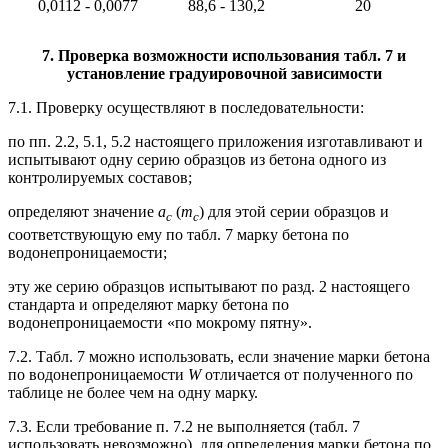
0,0112 - 0,0077
88,6 - 130,2
20
7
. Проверка возможности использования табл.
7
и
установление градуировочной зависимости
7.1. Проверку осуществляют в последовательности:
по пп. 2.2, 5.1, 5.2 настоящего приложения изготавливают и
испытывают одну серию образцов из бетона одного из
контролируемых составов;
определяют значение
а
(
m
) для этой серии образцов и
c
c
соответствующую ему по табл. 7 марку бетона по
водонепроницаемости;
эту же серию образцов испытывают по разд. 2 настоящего
стандарта и определяют марку бетона по
водонепроницаемости «по мокрому пятну».
7.2. Табл. 7 можно использовать, если значение марки бетона
по водонепроницаемости
W
отличается от полученного по
таблице не более чем на одну марку.
7.3. Если требование п. 7.2 не выполняется (табл. 7
использовать невозможно), для определения марки бетона по