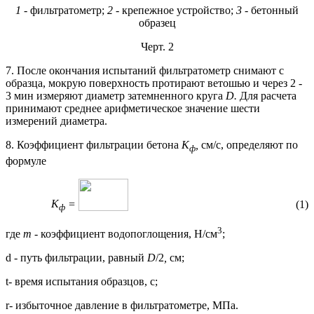
1
-
фильтратометр;
2 -
крепежное устройство;
3 -
бетонный
образец
Черт. 2
7. После окончания испытаний фильтратометр снимают с
образца, мокрую поверхность протирают ветошью и через 2 -
3 мин измеряют диаметр затемненного круга
D
.
Для расчета
принимают среднее арифметическое значение шести
измерений диаметра.
8. Коэффициент фильтрации бетона
К
,
см/с, определяют по
ф
формуле
К
=
(1)
ф
3
где
т
- коэффициент водопоглощения, Н/см
;
d - путь фильтрации, равный
D
/2
,
см;
t- время испытания образцов, с;
r
- избыточное давление в фильтратометре, МПа.