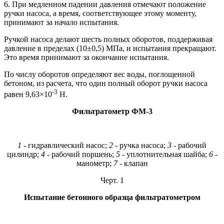
6. При медленном падении давления отмечают положение
ручки насоса, а время, соответствующее этому моменту,
принимают за начало испытания.
Ручкой насоса делают шесть полных оборотов, поддерживая
давление в пределах (10±0,5) МПа, и испытания прекращают.
Это время принимают за окончание испытания.
По числу оборотов определяют вес воды, поглощенной
бетоном, из расчета, что один полный оборот ручки насоса
-3
равен 9,63×10
Н.
Фильтратометр ФМ-3
1
-
гидравлический насос;
2 -
ручка насоса;
3 -
рабочий
цилиндр;
4 -
рабочий поршень;
5 -
уплотнительная шайба;
6 -
манометр;
7
- клапан
Черт. 1
Испытание бетонного образца фильтратометром