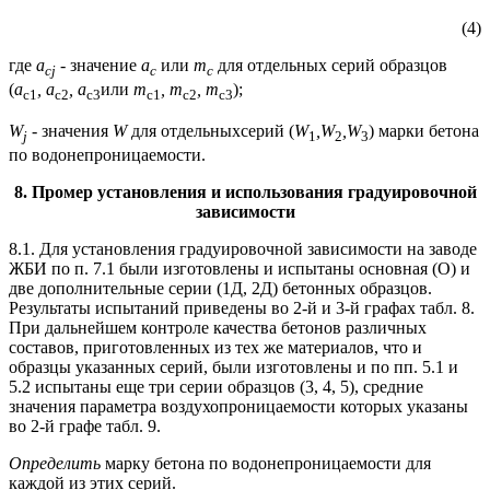
(4)
где
a
- значение
a
или
т
для отдельных серий образцов
cj
c
с
(
а
, а
, а
или
т
, т
, т
);
с1
с2
с3
с1
с2
с3
W
- значения
W
для отдельных
серий (
W
,
W
,
W
) марки бетона
j
1
2
3
по водонепроницаемости.
8
. Промер установления и использования градуировочной
зависимости
8.1. Для установления градуировочной зависимости на заводе
ЖБИ по п. 7.1 были изготовлены и испытаны основная (О) и
две дополнительные серии (1Д, 2Д) бетонных образцов.
Результаты испытаний приведены во 2-й и 3-й графах табл. 8.
При дальнейшем контроле качества бетонов различных
составов, приготовленных из тех же материалов, что и
образцы указанных серий, были изготовлены и по пп. 5.1 и
5.2 испытаны еще три серии образцов (3, 4, 5), средние
значения параметра воздухопроницаемости которых указаны
во 2-й графе табл. 9.
Определить
марку бетона по водонепроницаемости для
каждой из этих серий.