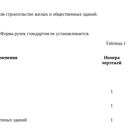
вом строительстве жилых и общественных зданий.
 Форма ручек стандартом не устанавливается.
Таблица 1
именения
Номера
чертежей
1
1
венных зданий
1