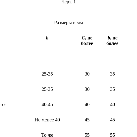
Черт. 1
Размеры в мм
h
С
, не
b
, не
более
более
25-35
30
35
25-35
30
35
тся
40-45
40
40
Не менее 40
45
45
То же
55
55