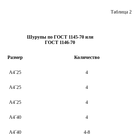
Таблица 2
Шурупы по ГОСТ 1145-70 или
ГОСТ 1146-70
Размер
Количество
А4´25
4
А4´25
4
А4´25
4
А4´40
4
А4´40
4-8