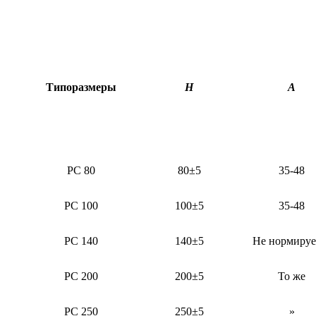
Типоразмеры
Н
А
PC 80
80±5
35-48
PC 100
100±5
35-48
PC 140
140±5
Не нормируе
PC 200
200±5
То же
PC 250
250±5
»