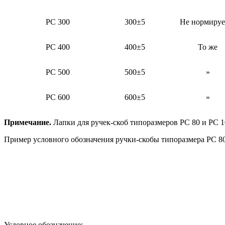
PC 300
300±5
Не нормируе
PC 400
400±5
То же
PC 500
500±5
»
PC 600
600±5
»
Примечание.
Лапки для ручек-скоб типоразмеров PC 80 и PC 1
Пример условного обозначения ручки-скобы типоразмера PC 80
Условное обозначение: