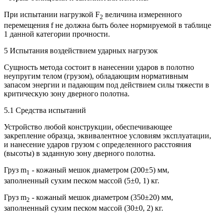
При испытании нагрузкой F
величина измеренного
2
перемещения f не должна быть более нормируемой в таблице
1 данной категории прочности.
5 Испытания воздействием ударных нагрузок
Сущность метода состоит в нанесении ударов в полотно
неупругим телом (грузом), обладающим нормативным
запасом энергии и падающим под действием силы тяжести в
критическую зону дверного полотна.
5.1 Средства испытаний
Устройство любой конструкции, обеспечивающее
закрепление образца, эквивалентное условиям эксплуатации,
и нанесение ударов грузом с определенного расстояния
(высоты) в заданную зону дверного полотна.
Груз m
- кожаный мешок диаметром (200±5) мм,
1
заполненный сухим песком массой (5±0, 1) кг.
Груз m
- кожаный мешок диаметром (350±20) мм,
2
заполненный сухим песком массой (30±0, 2) кг.