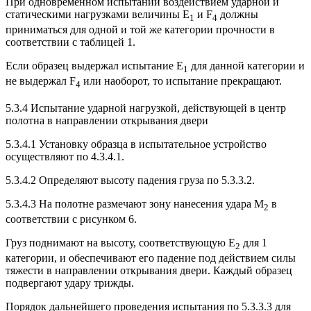
При одновременном испытании воздействием ударной и
статическими нагрузками величины E
и F
должны
1
4
приниматься для одной и той же категории прочности в
соответствии с таблицей 1.
Если образец выдержал испытание E
для данной категории и
1
не выдержал F
или наоборот, то испытание прекращают.
4
5.3.4 Испытание ударной нагрузкой, действующей в центр
полотна в направлении открывания двери
5.3.4.1 Установку образца в испытательное устройство
осуществляют по 4.3.4.1.
5.3.4.2 Определяют высоту падения груза по 5.3.3.2.
5.3.4.3 На полотне размечают зону нанесения удара M
в
2
соответствии с рисунком 6.
Груз поднимают на высоту, соответствующую E
для 1
2
категории, и обеспечивают его падение под действием силы
тяжести в направлении открывания двери. Каждый образец
подвергают удару трижды.
Порядок дальнейшего проведения испытания по 5.3.3.3 для