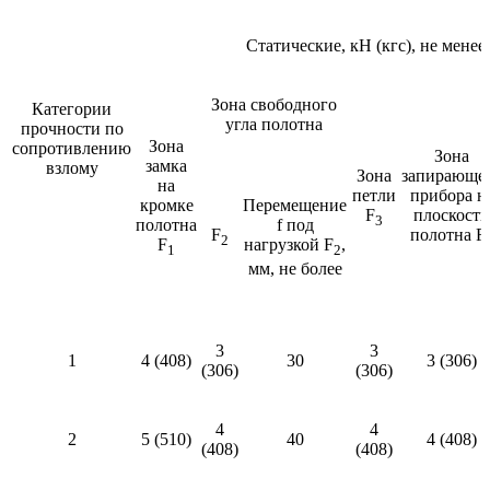
Статические, кН (кгс), не менее
Зона свободного
Категории
угла полотна
прочности по
Зона
сопротивлению
Зона
замка
взлому
Зона
запирающе
на
петли
прибора н
кромке
Перемещение
F
плоскости
3
полотна
f под
F
полотна F
2
F
нагрузкой F
,
1
2
мм, не более
3
3
1
4 (408)
30
3 (306)
(306)
(306)
4
4
2
5 (510)
40
4 (408)
(408)
(408)