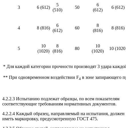
5
6
3
6 (612)
50
6 (612)
(510)
(612)
6
8
4
8 (816)
60
8 (816)
(612)
(816)
10
8
10
5
80
10 (1020)
(1020)
(816)
(1020)
* Для каждой категории прочности производят 3 удара каждой
** При одновременном воздействии F
в зоне запирающего при
4
4.2.2.3 Испытанию подлежат образцы, по всем показателям
соответствующие требованиям нормативных документов.
4.2.2.4 Каждый образец, направляемый на испытания, должен
иметь маркировку, предусмотренную ГОСТ 475.