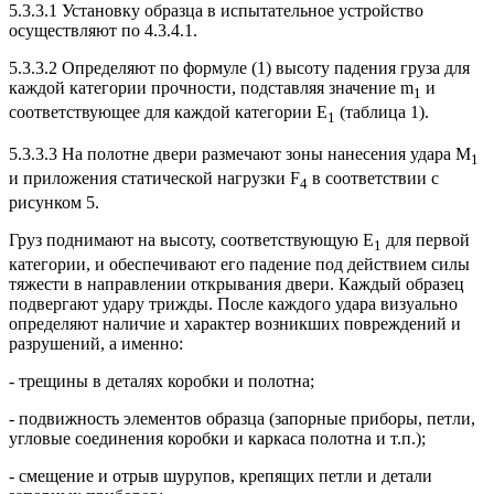
5.3.3.1 Установку образца в испытательное устройство
осуществляют по 4.3.4.1.
5.3.3.2 Определяют по формуле (1) высоту падения груза для
каждой категории прочности, подставляя значение m
и
1
соответcтвующее для каждой категории E
(таблица 1).
1
5.3.3.3 На полотне двери размечают зоны нанесения удара M
1
и приложения статической нагрузки F
в соответствии с
4
рисунком 5.
Груз поднимают на высоту, соответствующую E
для первой
1
категории, и обеспечивают его падение под действием силы
тяжести в направлении открывания двери. Каждый образец
подвергают удару трижды. После каждого удара визуально
определяют наличие и характер возникших повреждений и
разрушений, а именно:
- трещины в деталях коробки и полотна;
- подвижность элементов образца (запорные приборы, петли,
угловые соединения коробки и каркаса полотна и т.п.);
- смещение и отрыв шурупов, крепящих петли и детали