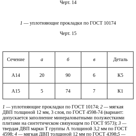
Черт. 14
1
— уплотняющие прокладки по ГОСТ 10174
Черт. 15
Сечение
а
б
в
Деталь
А14
20
90
6
К5
А15
5
74
7
К1
1 —
уплотняющие прокладки по ГОСТ 10174;
2 —
мягкая
ДВП толщиной 12 мм, 3 слоя, по ГОСТ 4598-74 (вариант:
допускается заполнение минераловатными полужесткими
плитами на синтетическом связующем по ГОСТ 9573);
3 —
твердая ДВП марки Т группы А толщиной 3,2 мм по ГОСТ
4598;
4 —
мягкая ДВП толщиной 12 мм по ГОСТ 4398;
5 —