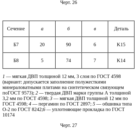
Черт. 26
Сечение
а
б
в
Деталь
Б7
20
90
6
K15
Б8
5
74
7
K14
1
— мягкая ДВП толщиной 12 мм, 3 слоя по ГОСТ 4598
(вариант: допускается заполнение полужесткими
минераловатными плитами на синтетическом связующем
поГОСТ 9573);
2 —
твердая ДВП марки группы А толщиной
3,2 мм по ГОСТ 4598;
3
— мягкая ДВП толщиной 12 мм по
ГОСТ 4598;
4
— пергамин по ГОСТ 2897;
5
— обшивка типа
О-2 по ГОСТ 8242;
6 —
уплотняющие прокладка по ГОСТ
10174
Черт. 27