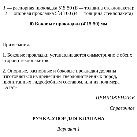
1
— распорная прокладка 5´
В
´50 (
В —
толщина стеклопакета):
2 —
опорная прокладка 5´
В
´100 (
В
— толщина стеклопакета)
б) Боковые прокладки (4
´15
´50) мм
Примечания:
1. Боковые прокладки устанавливаются симметрично с обеих
сторон стеклопакетов.
2. Опорные, распорные и боковые прокладки должны
изготовляться из древесины твердолиственных пород,
пропитанных гидрофобным составом, или из полимера
«Агат».
ПРИЛОЖЕНИЕ 6
Справочное
РУЧКА-УПОР ДЛЯ КЛАПАНА
Вариант 1