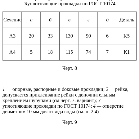
¾
уплотняющие прокладки по ГОСТ 10174
Сечение
а
б
в
г
д
Деталь
A3
20
33
130
90
6
K5
А4
5
18
115
74
7
К1
Черт. 8
1
— опорные, распорные и боковые прокладки;
2 —
рейка,
допускается приклеивание рейки с дополнительным
креплением шурупами (см черт. 7. вариант);
3
—
уплотняющие прокладки по ГОСТ 10174;
4 —
отверстие
диаметром 10 мм для отвода воды (см. п. 2.4)
Черт. 9