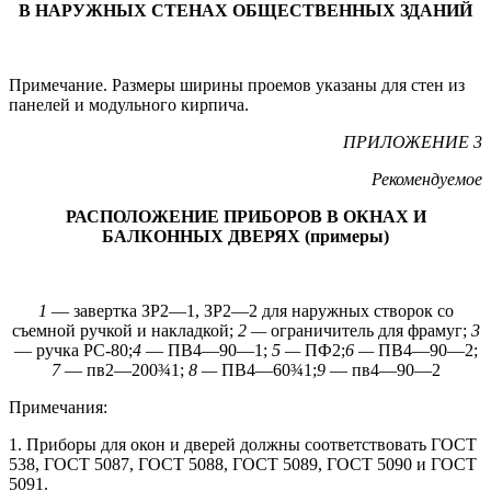
В НАРУЖНЫХ СТЕНАХ ОБЩЕСТВЕННЫХ ЗДАНИЙ
Примечание. Размеры ширины проемов указаны для стен из
панелей и модульного кирпича.
ПРИЛОЖЕНИЕ 3
Рекомендуемое
РАСПОЛОЖЕНИЕ ПРИБОРОВ В ОКНАХ И
БАЛКОННЫХ ДВЕРЯХ (примеры)
1
— завертка ЗР2—1, ЗР2—2 для наружных створок со
съемной ручкой и накладкой;
2 —
ограничитель для фрамуг;
3
— ручка PC-80;
4
— ПВ4—90—1;
5 —
ПФ2;
6 —
ПВ4—90—2;
7
— пв2—200¾1;
8 —
ПВ4—60¾1;
9
— пв4—90—2
Примечания:
1. Приборы для окон и дверей должны соответствовать ГОСТ
538, ГОСТ 5087, ГОСТ 5088, ГОСТ 5089, ГОСТ 5090 и ГОСТ
5091.