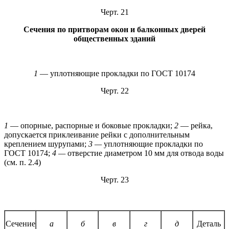
Черт. 21
Сечения по притворам окон и балконных дверей
общественных зданий
1
— уплотняющие прокладки по ГОСТ 10174
Черт. 22
1
— опорные, распорные и боковые прокладки;
2
— рейка,
допускается приклеивание рейки с дополнительным
креплением шурупами;
3 —
уплотняющие прокладки по
ГОСТ 10174;
4 —
отверстие диаметром 10 мм для отвода воды
(см. п. 2.4)
Черт. 23
Сечение
а
б
в
г
д
Деталь