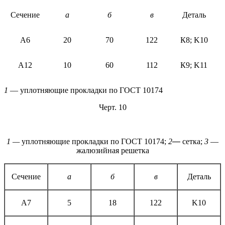
Сечение
а
б
в
Деталь
А6
20
70
122
К8; K10
А12
10
60
112
К9; K11
1
— уплотняющие прокладки по ГОСТ 10174
Черт. 10
1 —
уплотняющие прокладки по ГОСТ 10174;
2
—
сетка;
3
—
жалюзийная решетка
Сечение
а
б
в
Деталь
А7
5
18
122
K10