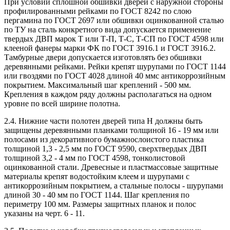
При условии сплошной обшивки дверей с наружной стороны
профилированными рейками по ГОСТ 8242 по слою
пергамина по ГОСТ 2697 или обшивки оцинкованной сталью
по ТУ на сталь конкретного вида допускается применение
твердых ДВП марок Т или Т-П, Т-С, Т-СП по ГОСТ 4598 или
клееной фанеры марки ФК по ГОСТ 3916.1 и ГОСТ 3916.2.
Тамбурные двери допускается изготовлять без обшивки
деревянными рейками. Рейки крепят шурупами по ГОСТ 1144
или гвоздями по ГОСТ 4028 длиной 40 ммс антикоррозийным
покрытием. Максимальный шаг креплений - 500 мм.
Крепления в каждом ряду должны располагаться на одном
уровне по всей ширине полотна.
2.4. Нижние части полотен дверей типа Н должны быть
защищены деревянными планками толщиной 16 - 19 мм или
полосами из декоративного бумажнослоистого пластика
толщиной 1,3 - 2,5 мм по ГОСТ 9590, сверхтвердых ДВП
толщиной 3,2 - 4 мм по ГОСТ 4598, тонколистовой
оцинкованной стали. Древесные и пластмассовые защитные
материалы крепят водостойким клеем и шурупами с
антикоррозийным покрытием, а стальные полосы - шурупами
длиной 30 - 40 мм по ГОСТ 1144. Шаг крепления по
периметру 100 мм. Размеры защитных планок и полос
указаны на черт. 6 - 11.