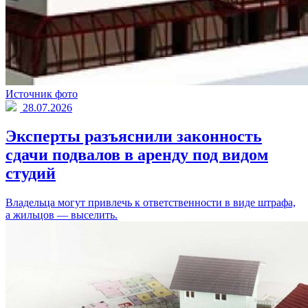
Источник фото
28.07.2026
Эксперты разъяснили законность
сдачи подвалов в аренду под видом
студий
Владельца могут привлечь к ответственности в виде штрафа,
а жильцов — выселить.