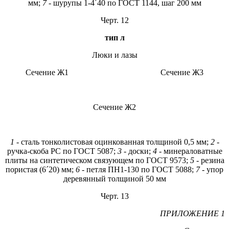
мм;
7
- шурупы 1-4´40 по ГОСТ 1144, шаг 200 мм
Черт. 12
тип л
Люки и лазы
Сечение Ж1 Сечение Ж3
Сечение Ж2
1
- сталь тонколистовая оцинкованная толщиной 0,5 мм;
2
-
ручка-скоба РС по ГОСТ 5087;
3
- доски;
4
- минераловатные
плиты на синтетическом связующем по ГОСТ 9573;
5
- резина
пористая (6´20) мм;
6
- петля ПН1-130 по ГОСТ 5088;
7
- упор
деревянный толщиной 50 мм
Черт. 13
ПРИЛОЖЕНИЕ 1