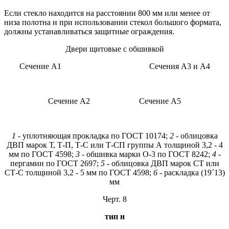
Если стекло находится на расстоянии 800 мм или менее от
низа полотна и при использовании стекол большого формата,
должны устанавливаться защитные ограждения.
Двери щитовые с обшивкой
Сечение А1 Сечения A3 и А4
Сечение А2 Сечение А5
1
- уплотняющая прокладка по ГОСТ 10174;
2
- облицовка
ДВП марок Т, Т-П, Т-С или Т-СП группы А толщиной 3,2 - 4
мм по ГОСТ 4598;
3
- обшивка марки О-3 по ГОСТ 8242;
4
-
пергамин по ГОСТ 2697;
5
- облицовка ДВП марок СТ или
СТ-С толщиной 3,2 - 5 мм по ГОСТ 4598;
6
- раскладка (19´13)
мм
Черт. 8
тип н