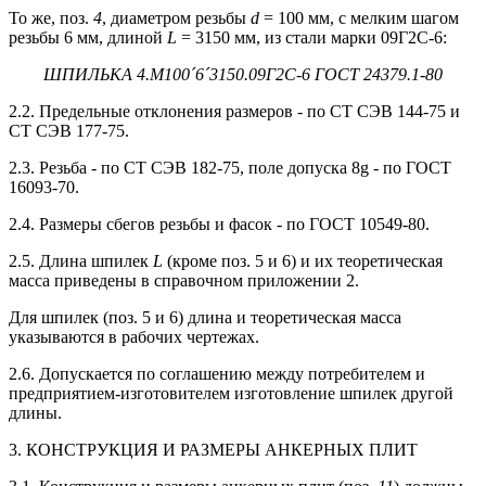
То же, поз.
4
, диаметром резьбы
d
= 100 мм, с мелким шагом
резьбы 6 мм, длиной
L
= 3150 мм, из стали марки 09Г2С-6:
ШПИЛЬКА 4.М100
´
6
´
3150.09Г2С-6 ГОСТ 24379.1-80
2.2. Предельные отклонения размеров - по СТ СЭВ 144-75 и
СТ СЭВ 177-75.
2.3. Резьба - по СТ СЭВ 182-75, поле допуска 8g - по ГОСТ
16093-70.
2.4. Размеры сбегов резьбы и фасок - по ГОСТ 10549-80.
2.5. Длина шпилек
L
(кроме поз. 5 и 6) и их теоретическая
масса приведены в справочном приложении 2.
Для шпилек (поз. 5 и 6) длина и теоретическая масса
указываются в рабочих чертежах.
2.6. Допускается по соглашению между потребителем и
предприятием-изготовителем изготовление шпилек другой
длины.
3. КОНСТРУКЦИЯ И РАЗМЕРЫ АНКЕРНЫХ ПЛИТ