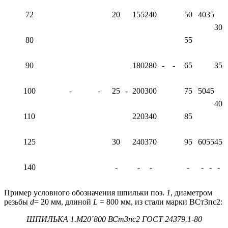
72
20
155
240
50
40
35
30
80
55
90
180
280
-
-
65
35
-
100
-
-
25
-
200
300
75
50
45
40
110
220
340
85
125
30
240
370
95
60
55
45
140
-
-
-
-
-
-
-
Пример условного обозначения шпильки поз.
1
, диаметром
резьбы
d
= 20 мм, длиной
L
= 800 мм, из стали марки ВСт3пс2:
ШПИЛЬКА 1.М20
´
800 ВСт3пс2 ГОСТ 24379.1-80