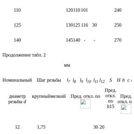
110
120
110
101
240
125
130
125
116
30
250
140
145
140
-
-
270
Продолжение табл. 2
мм
Номинальный
Шаг резьбы
l
l
l
l
l
l
S
H
h
c
c
7
8
9
10
11
12
Пред.
откл.
диаметр
крупный
мелкий
Пред. откл. по
Пред.
по
резьбы
d
откл. п
h15
12
1,75
30
20