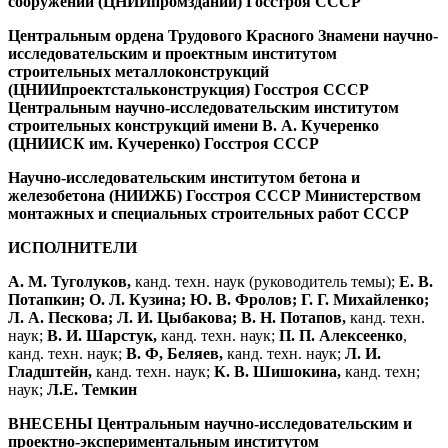
сооружений (ЦНИИпромзданий) Госстроя СССР
Центральным ордена Трудового Красного Знамени научно-
исследовательским и проектным институтом
строительных металлоконструкций
(ЦНИИпроектстальконструкция) Госстроя СССР
Центральным научно-исследовательским институтом
строительных конструкций имени В. А. Кучеренко
(ЦНИИСК им. Кучеренко) Госстроя СССР
Научно-исследовательским институтом бетона и
железобетона (НИИЖБ) Госстроя СССР Министерством
монтажных и специальных строительных работ СССР
ИСПОЛНИТЕЛИ
А. М. Туголуков,
канд. техн. наук (руководитель темы);
Е. В.
Потапкин; О. Л. Кузина; Ю. В. Фролов; Г. Г. Михайленко;
Л. А. Пескова; Л. И. Цыбакова; В. Н. Потапов,
канд. техн.
наук;
В. И. Шарстук,
канд. техн. наук;
П. П. Алексеенко
,
канд. техн. наук;
В. Ф, Беляев,
канд. техн. наук;
Л. И.
Гладштейн,
канд. техн. наук;
К. В. Шишокина,
канд. техн;
наук;
Л.
Е. Темкин
ВНЕСЕНЫ Центральным научно-исследовательским и
проектно-экспериментальным институтом