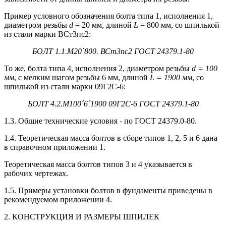
Пример условного обозначения болта типа 1, исполнения 1,
диаметром резьбы
d
= 20 мм, длиной
L
= 800 мм, со шпилькой
из стали марки ВСт3пс2:
БОЛТ 1.1.М20
´
800. ВСт3пс2 ГОСТ 24379.1-80
То же, болта типа 4, исполнения 2, диаметром резьбы
d
= 100
мм
, с мелким шагом резьбы 6 мм, длиной
L
= 1900 мм
, со
шпилькой из стали марки 09Г2С-6:
БОЛТ 4.2.М100
´
6
´
1900 09Г2С-6 ГОСТ 24379.1-80
1.3. Общие технические условия - по ГОСТ 24379.0-80.
1.4. Теоретическая масса болтов в сборе типов 1, 2, 5 и 6 дана
в справочном приложении 1.
Теоретическая масса болтов типов 3 и 4 указывается в
рабочих чертежах.
1.5. Примеры установки болтов в фундаменты приведены в
рекомендуемом приложении 4.
2. КОНСТРУКЦИЯ И РАЗМЕРЫ ШПИЛЕК