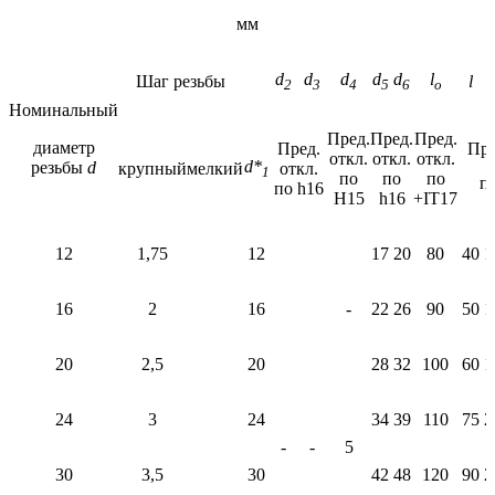
мм
d
d
d
d
d
l
Шаг резьбы
l
2
3
4
5
6
o
Номинальный
Пред.
Пред.
Пред.
диаметр
Пред.
Пре
откл.
откл.
откл.
d
*
резьбы
d
крупный
мелкий
откл.
1
по
по
по
п
по h16
Н15
h16
+IТ17
12
1,75
12
17
20
80
40
1
16
2
16
-
22
26
90
50
1
20
2,5
20
28
32
100
60
1
24
3
24
34
39
110
75
2
-
-
5
30
3,5
30
42
48
120
90
2