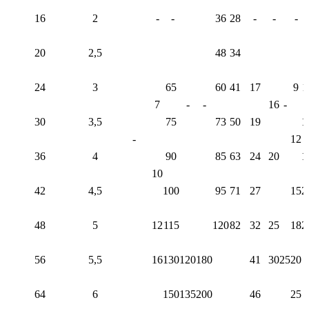
16
2
-
-
36
28
-
-
-
20
2,5
48
34
24
3
65
60
41
17
9
1
7
-
-
16
-
30
3,5
75
73
50
19
1
-
12
36
4
90
85
63
24
20
1
10
42
4,5
100
95
71
27
15
2
48
5
12
115
120
82
32
25
18
2
56
5,5
16
130
120
180
41
30
25
20
64
6
150
135
200
46
25