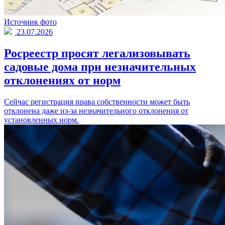
Источник фото
23.07.2026
Росреестр просят легализовывать
садовые дома при незначительных
отклонениях от норм
Сейчас регистрация права собственности может быть
отклонена даже из-за незначительного отклонения от
установленных норм.