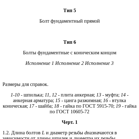
Тип 5
Болт фундаментный прямой
Тип 6
Болты фундаментные с коническим концом
Исполнение 1 Исполнение 2 Исполнение 3
Размеры для справок.
1
-
10
- шпилька;
11
,
12
- плита анкерная;
13
- муфта;
14
-
анкерная арматура;
15
- цанга разжимная;
16
- втулка
коническая;
17
- шайба;
18
- гайка по ГОСТ 5915-70;
19
- гайка
по ГОСТ 10605-72
Черт. 1
1.2. Длина болтов
L
и диаметр резьбы
d
назначаются в
зависимости от длины шпилек и диаметра их резьбы.