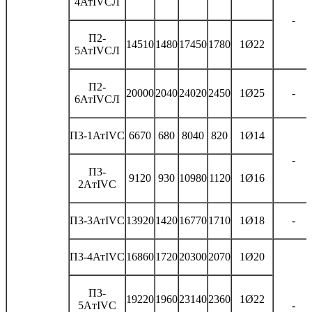
4АтIVСЛ
-
П2-
14510
1480
17450
1780
1Ø22
5АтIVСЛ
П2-
20000
2040
24020
2450
1Ø25
-
6АтIVСЛ
П3-1АтIVС
6670
680
8040
820
1Ø14
-
П3-
9120
930
10980
1120
1Ø16
2AтIVС
П3-3АтIVС
13920
1420
16770
1710
1Ø18
-
П3-4АтIVС
16860
1720
20300
2070
1Ø20
П3-
19220
1960
23140
2360
1Ø22
5AтIVС
-