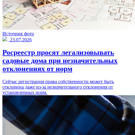
Источник фото
23.07.2026
Росреестр просят легализовывать
садовые дома при незначительных
отклонениях от норм
Сейчас регистрация права собственности может быть
отклонена даже из-за незначительного отклонения от
установленных норм.