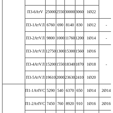
П3-6АтV
25000
2550
30000
3060
1Ø22
П3-1АтVЛ
6760
690
8140
830
1Ø12
-
П3-2АтVЛ
9800
1000
11760
1200
1Ø14
-
П3-3АтVЛ
12750
1300
15300
1560
1Ø16
П3-4АтVЛ
15200
1550
18340
1870
1Ø18
-
П3-5АтVЛ
19610
2000
23630
2410
1Ø20
П1-1АтIVС
5290
540
6370
650
1Ø14
2Ø14
П1-2АтIVС
7450
760
8920
910
1Ø16
2Ø16