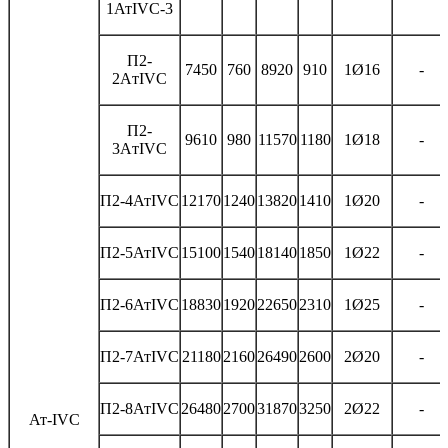
1АтIVС-3
П2-
7450
760
8920
910
1Ø16
-
2AтIVС
П2-
9610
980
11570
1180
1Ø18
-
3AтIVС
П2-4АтIVС
12170
1240
13820
1410
1Ø20
-
П2-5АтIVС
15100
1540
18140
1850
1Ø22
-
П2-6АтIVС
18830
1920
22650
2310
1Ø25
-
П2-7АтIVС
21180
2160
26490
2600
2Ø20
-
П2-8АтIVС
26480
2700
31870
3250
2Ø22
-
Ат-IVС