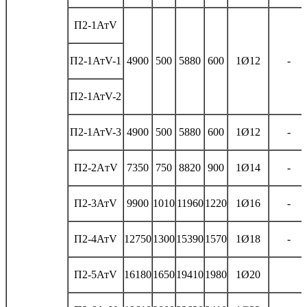
П2-1АтV
П2-1АтV-1
4900
500
5880
600
1Ø12
-
П2-1АтV-2
П2-1АтV-3
4900
500
5880
600
1Ø12
-
П2-2AтV
7350
750
8820
900
1Ø14
-
П2-3АтV
9900
1010
11960
1220
1Ø16
-
П2-4АтV
12750
1300
15390
1570
1Ø18
-
П2-5АтV
16180
1650
19410
1980
1Ø20