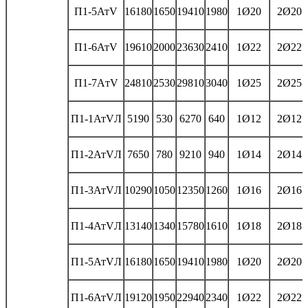
П1-5АтV
16180
1650
19410
1980
1Ø20
2Ø20
П1-6АтV
19610
2000
23630
2410
1Ø22
2Ø22
П1-7AтV
24810
2530
29810
3040
1Ø25
2Ø25
П1-1АтVЛ
5190
530
6270
640
1Ø12
2Ø12
П1-2АтVЛ
7650
780
9210
940
1Ø14
2Ø14
П1-3АтVЛ
10290
1050
12350
1260
1Ø16
2Ø16
П1-4АтVЛ
13140
1340
15780
1610
1Ø18
2Ø18
П1-5АтVЛ
16180
1650
19410
1980
1Ø20
2Ø20
П1-6АтVЛ
19120
1950
22940
2340
1Ø22
2Ø22