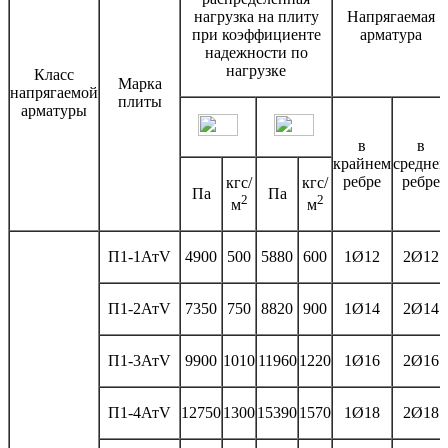
нагрузка на плиту
Напрягаемая
при коэффициенте
арматура
надежности по
нагрузке
Класс
Марка
напрягаемой
плиты
арматуры
в
в
крайнем
средне
ребре
ребре
кгс/
кгс/
Па
Па
2
2
м
м
П1-1АтV
4900
500
5880
600
1Ø12
2Ø12
П1-2АтV
7350
750
8820
900
1Ø14
2Ø14
П1-3АтV
9900
1010
11960
1220
1Ø16
2Ø16
П1-4АтV
12750
1300
15390
1570
1Ø18
2Ø18