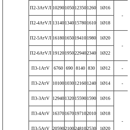
П2-3АтVЛ
10290
1050
12350
1260
1Ø16
-
П2-4АтVЛ
13140
1340
15780
1610
1Ø18
П2-5АтVЛ
16180
1650
19410
1980
1Ø20
-
П2-6АтVЛ
19120
1950
22940
2340
1Ø22
П3-1АтV
6760
690
8140
830
1Ø12
-
П3-2АтV
10100
1030
12160
1240
1Ø14
-
П3-3АтV
12940
1320
15590
1590
1Ø16
П3-4АтV
16370
1670
19710
2010
1Ø18
-
П3-5АтV
20590
2100
24810
2530
1Ø20