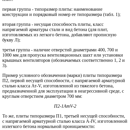
первая группа - типоразмер плиты: наименование
конструкции и порядковый номер ее типоразмера (табл. 1);
вторая группа - несущая способность плиты, класс
напрягаемой арматуры стали и вид бетона (для плит,
изготовляемых из легкого бетона, добавляют прописную
букву Л);
третья группа - наличие отверстий диаметрами 400, 700 и
1000 мм для пропуска вентиляционных шахт или установки
крышных вентиляторов (обозначаемых соответственно 1, 2 и
3).
Пример условного обозначения (марки) плиты типоразмера
П2, первой несущей способности, с напрягаемой арматурной
сталью класса Ат-V, изготовленной из тяжелого бетона,
предназначенной для эксплуатации в неагрессивной среде, с
круглым отверстием диаметром 700 мм:
П2-1Ат
V-2
То же, плиты типоразмера П1, третьей несущей способности,
с напрягаемой арматурной сталью класса А-IV, изготовленной
из
легкого бетона нормальной проницаемости: