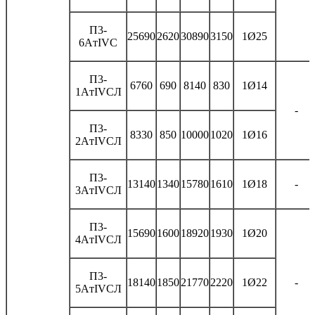
П3-
25690
2620
30890
3150
1Ø25
6AтIVС
П3-
6760
690
8140
830
1Ø14
1AтIVСЛ
-
П3-
8330
850
10000
1020
1Ø16
2AтIVСЛ
П3-
13140
1340
15780
1610
1Ø18
-
3AтIVСЛ
П3-
15690
1600
18920
1930
1Ø20
4AтIVСЛ
П3-
18140
1850
21770
2220
1Ø22
-
5AтIVСЛ